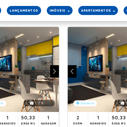
LANÇAMENTOS
IMÓVEIS
APARTAMENTOS
1 / 5
1
ia
Galeria
1
50,33
1
2
1
50,33
BANHEIRO
ÁREA M2
GARAGEM
DORM
BANHEIRO
ÁREA M2