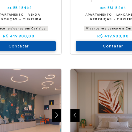
EBI18464
EBI18464
Ref.
Ref.
PARTAMENTO - VENDA
APARTAMENTO - LANÇAM
EBOUÇAS - CURITIBA
REBOUÇAS - CURITI
nce residence em Curitiba
Vivance residence em Cur
R$ 419.900,00
R$ 419.900,00
Contatar
Contatar