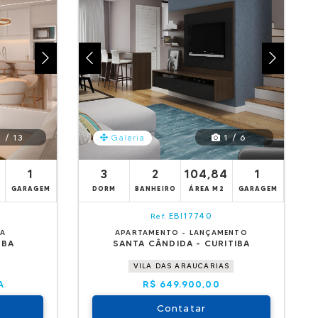
 / 13
1 / 6
Galeria
1
3
2
104,84
1
GARAGEM
DORM
BANHEIRO
ÁREA M2
GARAGEM
EBI17740
Ref.
DA
APARTAMENTO - LANÇAMENTO
IBA
SANTA CÂNDIDA - CURITIBA
VILA DAS ARAUCARIAS
A
R$ 649.900,00
Contatar