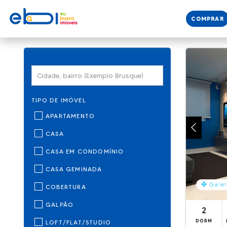
COMPRAR
TIPO DE IMÓVEL
APARTAMENTO
CASA
CASA EM CONDOMÍNIO
CASA GEMINADA
Galer
COBERTURA
GALPÃO
2
DORM
LOFT/FLAT/STUDIO