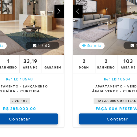
1 / 62
1
ia
Galeria
1
33,19
2
2
103
BANHEIRO
ÁREA M2
GARAGEM
DORM
BANHEIRO
ÁREA M2
EBI18548
EBI18504
Ref.
Ref.
RTAMENTO - LANÇAMENTO
APARTAMENTO - VEN
GUAÍRA - CURITIBA
ÁGUA VERDE - CURIT
LIVE HUB
PIAZZA 685 CURITIBA
R$ 285.000,00
FAÇA SUA RESERV
Contatar
Contatar