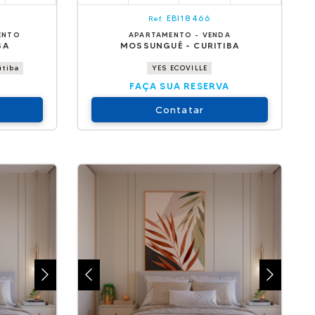
EBI18466
Ref.
ENTO
APARTAMENTO - VENDA
BA
MOSSUNGUÊ - CURITIBA
itiba
YES ECOVILLE
FAÇA SUA RESERVA
Contatar