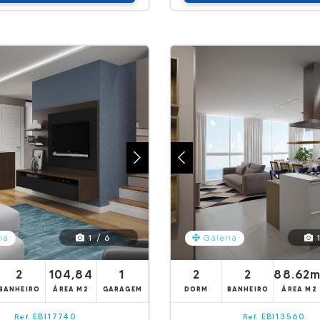
1 / 6
1
ia
Galeria
2
104,84
1
2
2
88.62m
BANHEIRO
ÁREA M2
GARAGEM
DORM
BANHEIRO
ÁREA M2
EBI17740
EBI13560
Ref.
Ref.