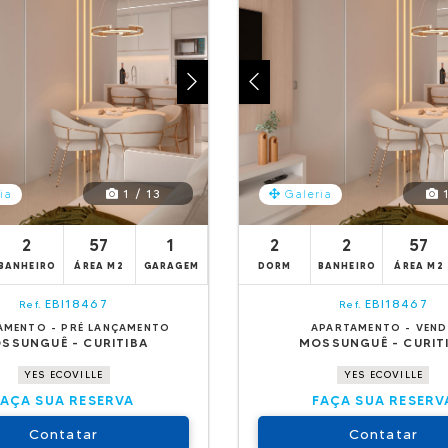
1 / 13
1
ia
Galeria
2
57
1
2
2
57
BANHEIRO
ÁREA M2
GARAGEM
DORM
BANHEIRO
ÁREA M2
EBI18467
EBI18467
Ref.
Ref.
AMENTO - PRÉ LANÇAMENTO
APARTAMENTO - VEN
SSUNGUÊ - CURITIBA
MOSSUNGUÊ - CURIT
YES ECOVILLE
YES ECOVILLE
FAÇA SUA RESERVA
FAÇA SUA RESERV
Contatar
Contatar