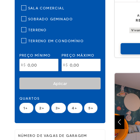
SALA COMERCIAL
A
SOBRADO GEMINADO
R
TERRENO
Viva
TERRENO EM CONDOMÍNIO
PREÇO MÍNIMO
PREÇO MÁXIMO
R$
R$
Aplicar
QUARTOS
1+
2+
3+
4+
5+
NÚMERO DE VAGAS DE GARAGEM