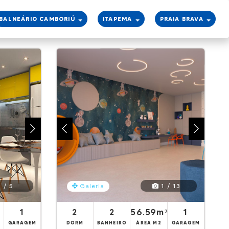
BALNEÁRIO CAMBORIÚ
ITAPEMA
PRAIA BRAVA
search
 / 5
1 / 13
Galeria
1
2
2
56.59m²
1
GARAGEM
DORM
BANHEIRO
ÁREA M2
GARAGEM