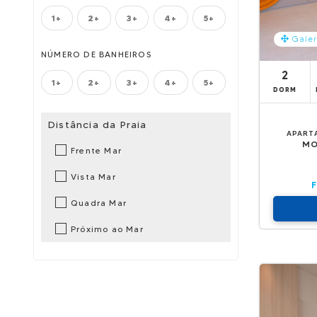
1+
2+
3+
4+
5+
Galer
NÚMERO DE BANHEIROS
2
1+
2+
3+
4+
5+
DORM
Distância da Praia
APART
MO
Frente Mar
Vista Mar
Quadra Mar
Próximo ao Mar