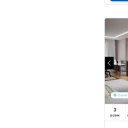
Galer
3
DORM