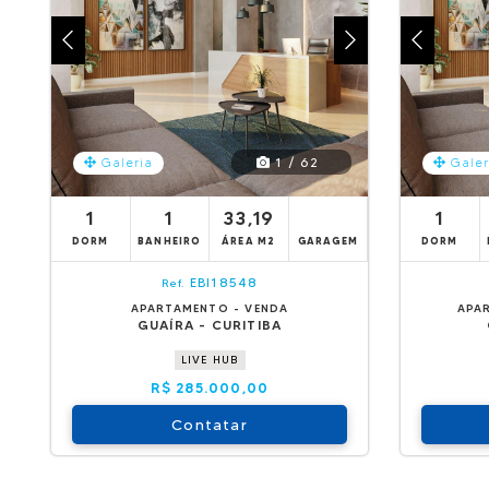
1 / 62
Galeria
Galer
1
1
33,19
1
DORM
BANHEIRO
ÁREA M2
GARAGEM
DORM
EBI18548
Ref.
APARTAMENTO - VENDA
APA
GUAÍRA - CURITIBA
LIVE HUB
R$ 285.000,00
Contatar