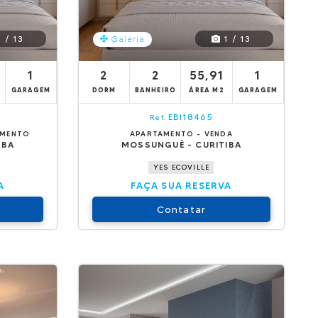
 / 13
1 / 13
Galeria
1
2
2
55,91
1
GARAGEM
DORM
BANHEIRO
ÁREA M2
GARAGEM
EBI18465
Ref.
AMENTO
APARTAMENTO - VENDA
IBA
MOSSUNGUÊ - CURITIBA
YES ECOVILLE
A
FAÇA SUA RESERVA
Contatar