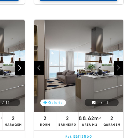
 / 11
1 / 11
Galeria
²
2
2
2
88.62m²
2
GARAGEM
DORM
BANHEIRO
ÁREA M2
GARAGEM
EBI13560
Ref.