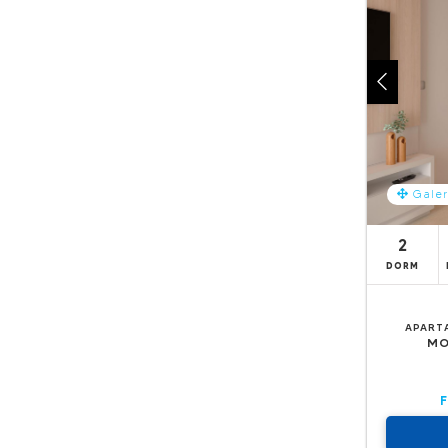
Galer
2
DORM
APART
MO