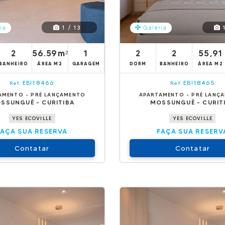
1 / 13
1
ia
Galeria
2
56.59m²
1
2
2
55,91
BANHEIRO
ÁREA M2
GARAGEM
DORM
BANHEIRO
ÁREA M2
EBI18466
EBI18465
Ref.
Ref.
AMENTO - PRÉ LANÇAMENTO
APARTAMENTO - PRÉ LANÇ
SSUNGUÊ - CURITIBA
MOSSUNGUÊ - CURIT
YES ECOVILLE
YES ECOVILLE
FAÇA SUA RESERVA
FAÇA SUA RESERV
Contatar
Contatar