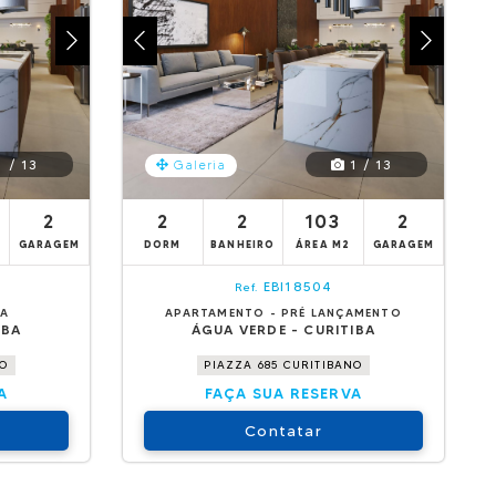
 / 13
1 / 13
Galeria
2
2
2
103
2
GARAGEM
DORM
BANHEIRO
ÁREA M2
GARAGEM
EBI18504
Ref.
DA
APARTAMENTO - PRÉ LANÇAMENTO
IBA
ÁGUA VERDE - CURITIBA
NO
PIAZZA 685 CURITIBANO
A
FAÇA SUA RESERVA
Contatar