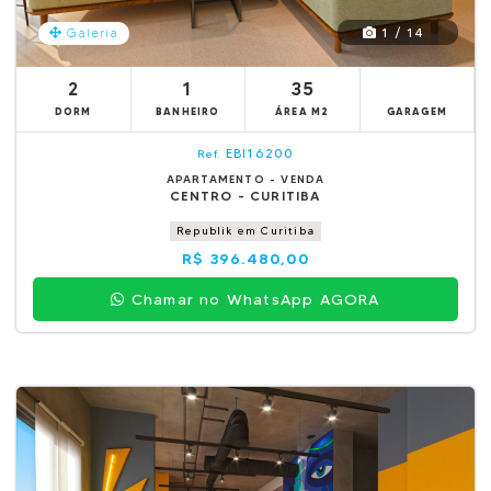
1 / 14
Galeria
2
1
35
DORM
BANHEIRO
ÁREA M2
GARAGEM
EBI16200
Ref.
APARTAMENTO - VENDA
CENTRO - CURITIBA
Republik em Curitiba
R$ 396.480,00
Chamar no WhatsApp AGORA