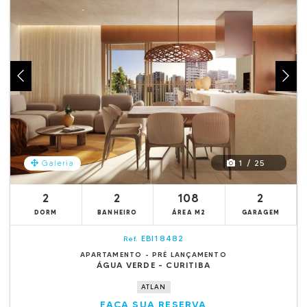
1 / 25
Galeria
2
2
108
2
DORM
BANHEIRO
ÁREA M2
GARAGEM
EBI18482
Ref.
APARTAMENTO - PRÉ LANÇAMENTO
ÁGUA VERDE - CURITIBA
ATLAN
FAÇA SUA RESERVA