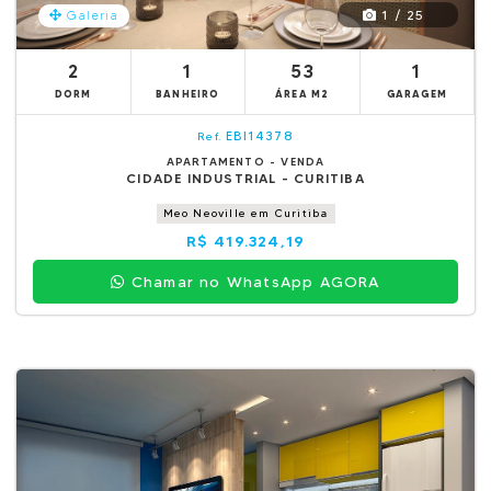
1 / 25
Galeria
2
1
53
1
DORM
BANHEIRO
ÁREA M2
GARAGEM
EBI14378
Ref.
APARTAMENTO - VENDA
CIDADE INDUSTRIAL - CURITIBA
Meo Neoville em Curitiba
R$ 419.324,19
Chamar no WhatsApp AGORA