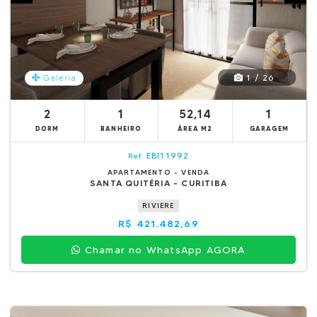
1 / 26
Galeria
2
1
52,14
1
DORM
BANHEIRO
ÁREA M2
GARAGEM
EBI11992
Ref.
APARTAMENTO - VENDA
SANTA QUITÉRIA - CURITIBA
RIVIERE
R$ 421.482,69
Chamar no WhatsApp AGORA