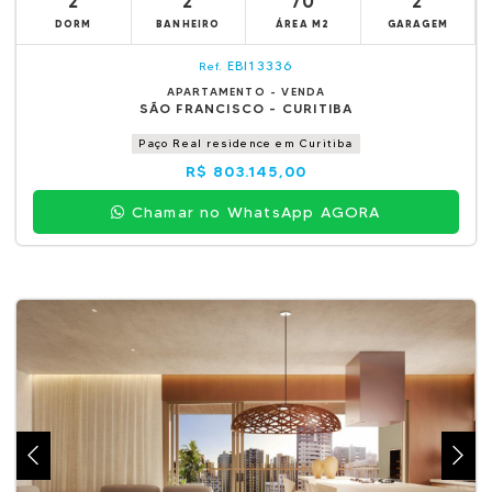
2
2
70
2
DORM
BANHEIRO
ÁREA M2
GARAGEM
EBI13336
Ref.
APARTAMENTO - VENDA
SÃO FRANCISCO - CURITIBA
Paço Real residence em Curitiba
R$ 803.145,00
Chamar no WhatsApp AGORA