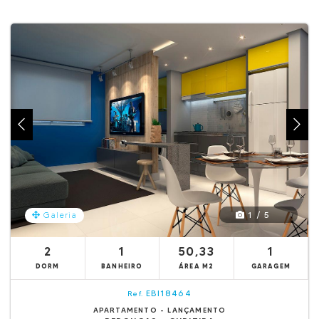
1 / 5
Galeria
2
1
50,33
1
DORM
BANHEIRO
ÁREA M2
GARAGEM
EBI18464
Ref.
APARTAMENTO - LANÇAMENTO