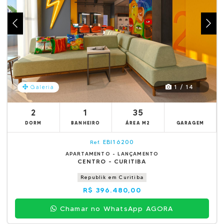
1 / 14
Galeria
2
1
35
DORM
BANHEIRO
ÁREA M2
GARAGEM
EBI16200
Ref.
APARTAMENTO - LANÇAMENTO
CENTRO - CURITIBA
Republik em Curitiba
R$ 396.480,00
Chamar no WhatsApp AGORA