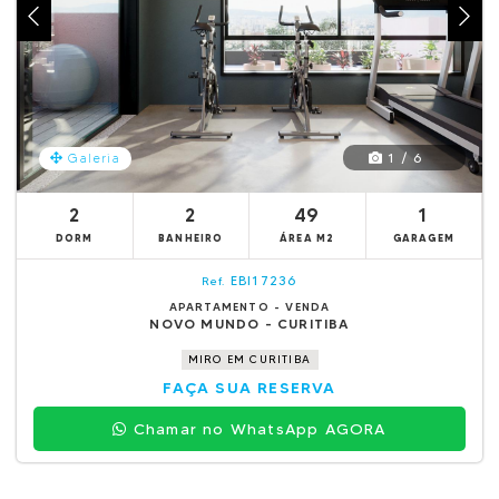
1 / 6
Galeria
2
2
49
1
DORM
BANHEIRO
ÁREA M2
GARAGEM
EBI17236
Ref.
APARTAMENTO - VENDA
NOVO MUNDO - CURITIBA
MIRO EM CURITIBA
FAÇA SUA RESERVA
Chamar no WhatsApp AGORA