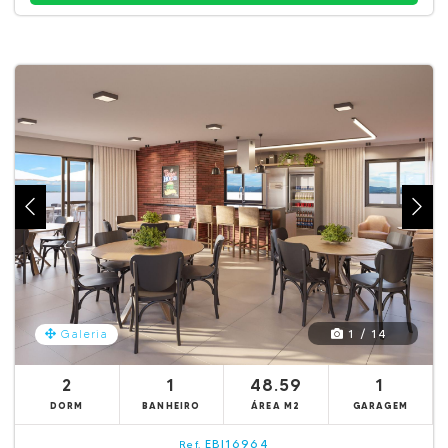
1 / 14
Galeria
2
1
48.59
1
DORM
BANHEIRO
ÁREA M2
GARAGEM
EBI16964
Ref.