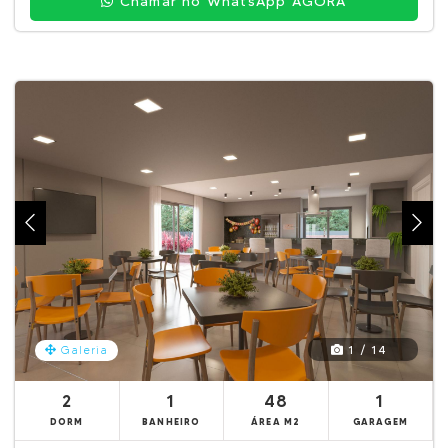
Chamar no WhatsApp AGORA
1 / 14
Galeria
2
1
48
1
DORM
BANHEIRO
ÁREA M2
GARAGEM