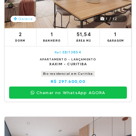
1 / 12
Galeria
2
1
51,54
1
DORM
BANHEIRO
ÁREA M2
GARAGEM
EBI13854
Ref.
APARTAMENTO - LANÇAMENTO
XAXIM - CURITIBA
Bio residencial em Curitiba
R$ 297.600,00
Chamar no WhatsApp AGORA