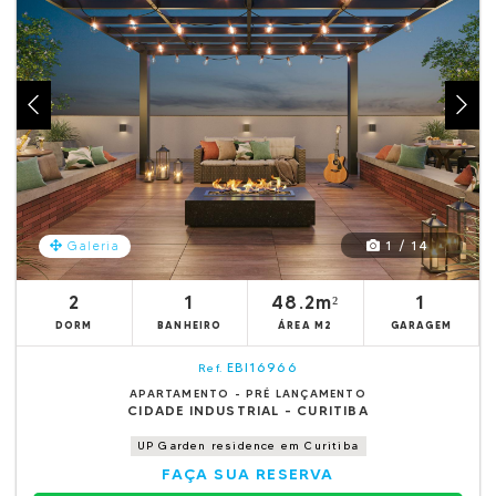
1 / 14
Galeria
2
1
48.2m²
1
DORM
BANHEIRO
ÁREA M2
GARAGEM
EBI16966
Ref.
APARTAMENTO - PRÉ LANÇAMENTO
CIDADE INDUSTRIAL - CURITIBA
UP Garden residence em Curitiba
FAÇA SUA RESERVA