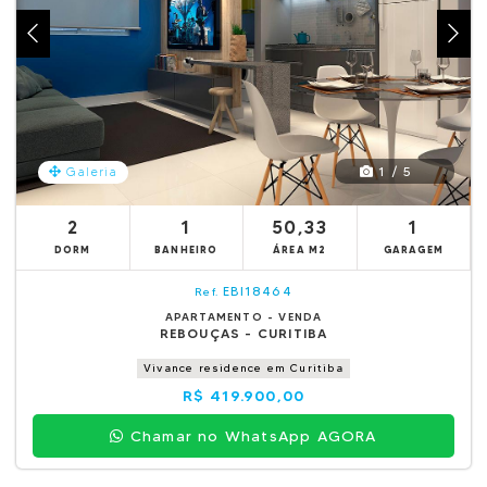
1 / 5
Galeria
2
1
50,33
1
DORM
BANHEIRO
ÁREA M2
GARAGEM
EBI18464
Ref.
APARTAMENTO - VENDA
REBOUÇAS - CURITIBA
Vivance residence em Curitiba
R$ 419.900,00
Chamar no WhatsApp AGORA