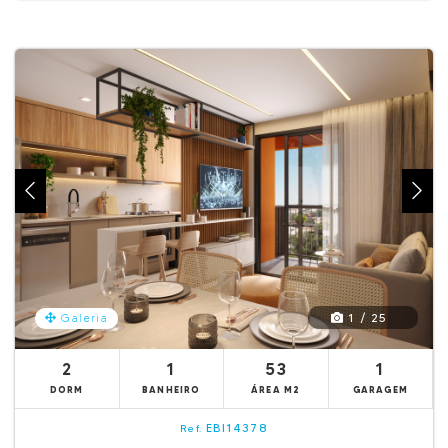
1 / 25
Galeria
2
1
53
1
DORM
BANHEIRO
ÁREA M2
GARAGEM
EBI14378
Ref.