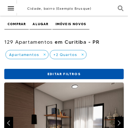
Navegação
Cidade, bairro (Exemplo Brusque)
COMPRAR
ALUGAR
IMÓVEIS NOVOS
129 Apartamentos
em Curitiba - PR
Apartamentos
+2 Quartos
close
close
EDITAR FILTROS