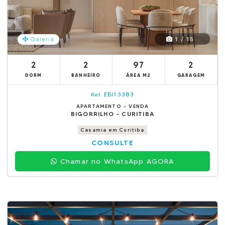
1 / 15
Galeria
2
2
97
2
DORM
BANHEIRO
ÁREA M2
GARAGEM
EBI13383
Ref.
APARTAMENTO - VENDA
BIGORRILHO - CURITIBA
Casamia em Curitiba
CONSULTE
Chamar no WhatsApp AGORA