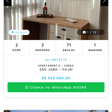
1 / 12
Galeria
2
2
71
1
DORM
BANHEIRO
ÁREA M2
GARAGEM
EBI14774
Ref.
APARTAMENTO - VENDA
SÃO JOÃO - ITAJAÍ
R$ 520.000,00
Chamar no WhatsApp AGORA