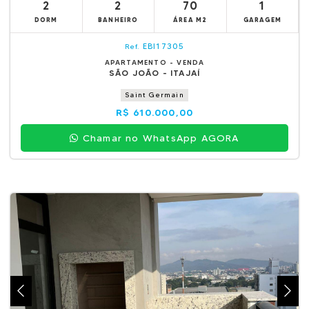
2
2
70
1
DORM
BANHEIRO
ÁREA M2
GARAGEM
EBI17305
Ref.
APARTAMENTO - VENDA
SÃO JOÃO - ITAJAÍ
Saint Germain
R$ 610.000,00
Chamar no WhatsApp AGORA