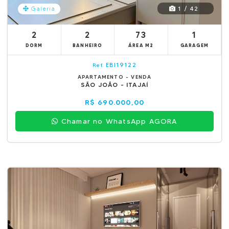
1 / 42
Galeria
2
2
73
1
DORM
BANHEIRO
ÁREA M2
GARAGEM
EBI19122
Ref.
APARTAMENTO - VENDA
SÃO JOÃO - ITAJAÍ
R$ 690.000,00
Chamar no WhatsApp AGORA