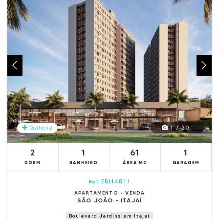
1 / 20
Galeria
2
1
61
1
DORM
BANHEIRO
ÁREA M2
GARAGEM
EBI14811
Ref.
APARTAMENTO - VENDA
SÃO JOÃO - ITAJAÍ
Boulevard Jardins em Itajai