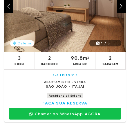
1 / 5
Galeria
3
2
90.8m²
2
DORM
BANHEIRO
ÁREA M2
GARAGEM
EBI19017
Ref.
APARTAMENTO - VENDA
SÃO JOÃO - ITAJAÍ
Residencial Solano
FAÇA SUA RESERVA
Chamar no WhatsApp AGORA