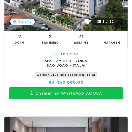
1 / 22
Galeria
2
2
71
DORM
BANHEIRO
ÁREA M2
GARAGEM
EBI12567
Ref.
APARTAMENTO - VENDA
SÃO JOÃO - ITAJAÍ
Garden Club Residence em Itajaí
R$ 460.000,00
Chamar no WhatsApp AGORA