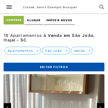
Navegação
Cidade, bairro (Exemplo Brusque)
COMPRAR
ALUGAR
IMÓVEIS NOVOS
18 Apartamentos
à Venda em São João,
Itajaí - SC
Apartamentos
São João
Venda
close
close
close
EDITAR FILTROS