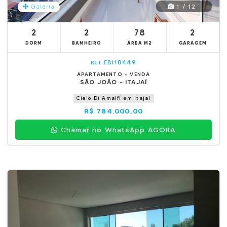
1 / 12
Galeria
2
2
78
2
DORM
BANHEIRO
ÁREA M2
GARAGEM
EBI18449
Ref.
APARTAMENTO - VENDA
SÃO JOÃO - ITAJAÍ
Cielo Di Amalfi em Itajaí
R$ 784.000,00
Chamar no WhatsApp AGORA