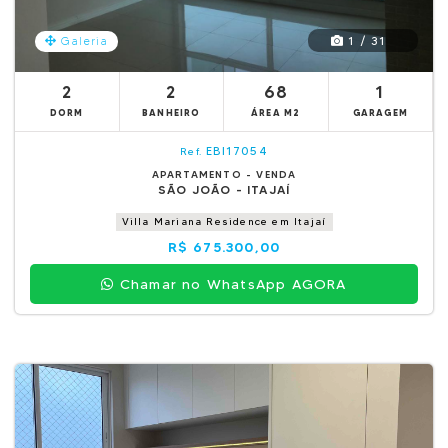
1 / 31
Galeria
2
2
68
1
DORM
BANHEIRO
ÁREA M2
GARAGEM
EBI17054
Ref.
APARTAMENTO - VENDA
SÃO JOÃO - ITAJAÍ
Villa Mariana Residence em Itajaí
R$ 675.300,00
Chamar no WhatsApp AGORA