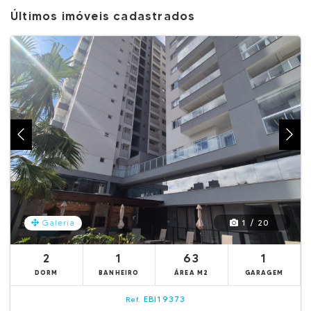
Últimos imóveis cadastrados
1 / 20
Galeria
2
1
63
1
DORM
BANHEIRO
ÁREA M2
GARAGEM
EBI19373
Ref.