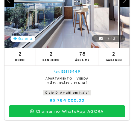
1 / 12
Galeria
2
2
78
2
DORM
BANHEIRO
ÁREA M2
GARAGEM
EBI18449
Ref.
APARTAMENTO - VENDA
SÃO JOÃO - ITAJAÍ
Cielo Di Amalfi em Itajaí
R$ 784.000,00
Chamar no WhatsApp AGORA