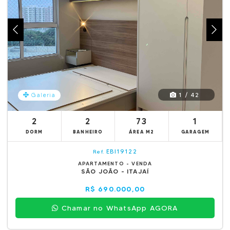
1 / 42
Galeria
2
2
73
1
DORM
BANHEIRO
ÁREA M2
GARAGEM
EBI19122
Ref.
APARTAMENTO - VENDA
SÃO JOÃO - ITAJAÍ
R$ 690.000,00
Chamar no WhatsApp AGORA