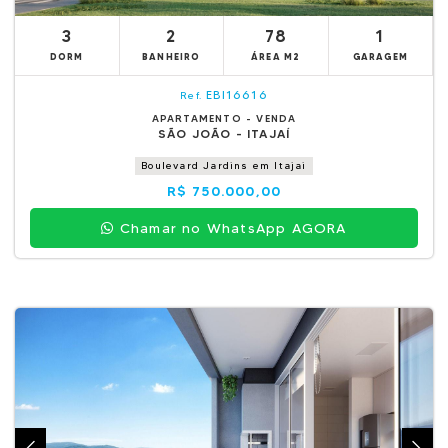
3
2
78
1
DORM
BANHEIRO
ÁREA M2
GARAGEM
EBI16616
Ref.
APARTAMENTO - VENDA
SÃO JOÃO - ITAJAÍ
Boulevard Jardins em Itajai
R$ 750.000,00
Chamar no WhatsApp AGORA