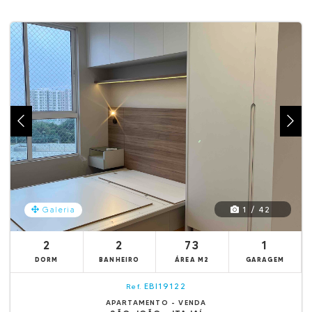
1 / 42
Galeria
2
2
73
1
DORM
BANHEIRO
ÁREA M2
GARAGEM
EBI19122
Ref.
APARTAMENTO - VENDA