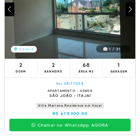
1 / 31
Galeria
2
2
68
1
DORM
BANHEIRO
ÁREA M2
GARAGEM
EBI17054
Ref.
APARTAMENTO - VENDA
SÃO JOÃO - ITAJAÍ
Villa Mariana Residence em Itajaí
R$ 675.300,00
Chamar no WhatsApp AGORA