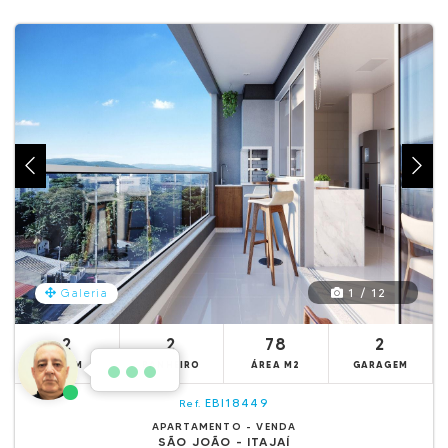
1 / 12
Galeria
2
2
78
2
DORM
BANHEIRO
ÁREA M2
GARAGEM
EBI18449
Ref.
APARTAMENTO - VENDA
SÃO JOÃO - ITAJAÍ