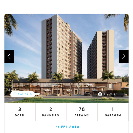
1 / 20
Galeria
3
2
78
1
DORM
BANHEIRO
ÁREA M2
GARAGEM
EBI16616
Ref.