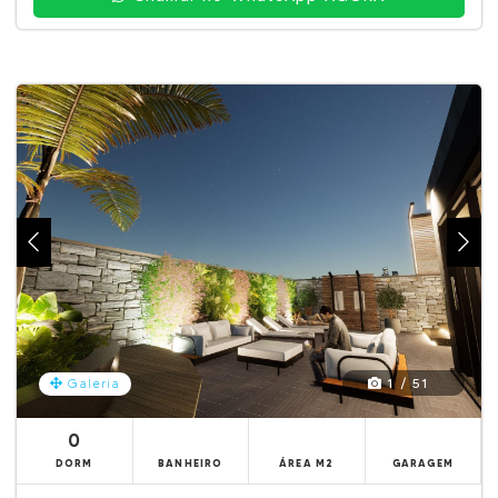
1 / 51
Galeria
0
DORM
BANHEIRO
ÁREA M2
GARAGEM