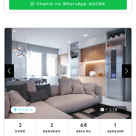
Chamar no WhatsApp AGORA
1 / 18
Galeria
2
2
68
1
DORM
BANHEIRO
ÁREA M2
GARAGEM