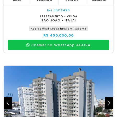
DORM
BANHEIRO
ÁREA M2
GARAGEM
EBI12495
Ref.
APARTAMENTO - VENDA
SÃO JOÃO - ITAJAÍ
Residencial Costa Rica em Itapema
R$ 450.000,00
Chamar no WhatsApp AGORA