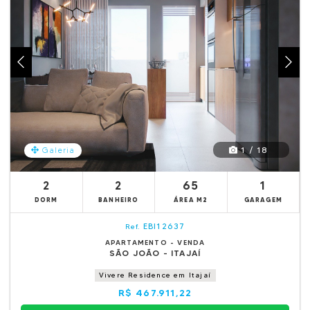
1 / 18
Galeria
2
2
65
1
DORM
BANHEIRO
ÁREA M2
GARAGEM
EBI12637
Ref.
APARTAMENTO - VENDA
SÃO JOÃO - ITAJAÍ
Vivere Residence em Itajaí
R$ 467.911,22