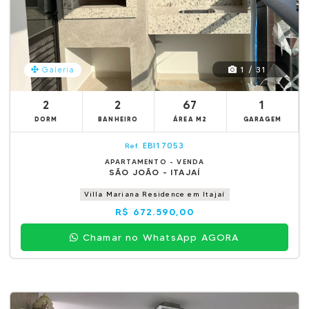
1 / 31
Galeria
2
2
67
1
DORM
BANHEIRO
ÁREA M2
GARAGEM
EBI17053
Ref.
APARTAMENTO - VENDA
SÃO JOÃO - ITAJAÍ
Villa Mariana Residence em Itajaí
R$ 672.590,00
Chamar no WhatsApp AGORA