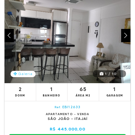
1 / 10
Galeria
2
1
65
1
DORM
BANHEIRO
ÁREA M2
GARAGEM
EBI12633
Ref.
APARTAMENTO - VENDA
SÃO JOÃO - ITAJAÍ
R$ 445.000,00