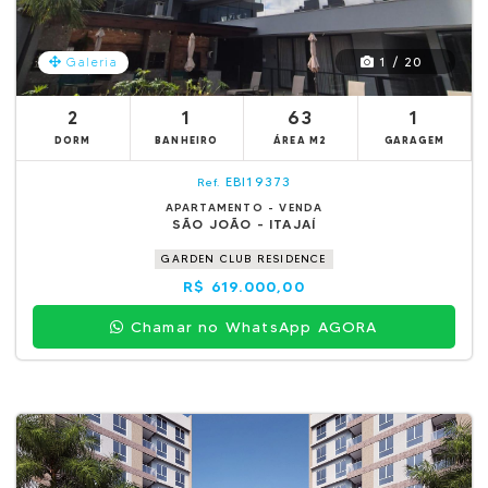
1 / 20
Galeria
2
1
63
1
DORM
BANHEIRO
ÁREA M2
GARAGEM
EBI19373
Ref.
APARTAMENTO - VENDA
SÃO JOÃO - ITAJAÍ
GARDEN CLUB RESIDENCE
R$ 619.000,00
Chamar no WhatsApp AGORA