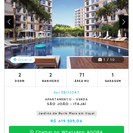
1 / 10
Galeria
2
2
71
1
DORM
BANHEIRO
ÁREA M2
GARAGEM
EBI12241
Ref.
APARTAMENTO - VENDA
SÃO JOÃO - ITAJAÍ
Jardins de Burle Marx em Itajaí
R$ 619.535,06
Chamar no WhatsApp AGORA