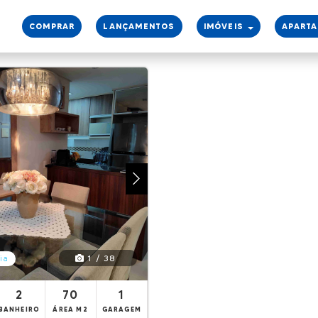
COMPRAR
LANÇAMENTOS
IMÓVEIS
APART
1 / 38
ia
2
70
1
BANHEIRO
ÁREA M2
GARAGEM