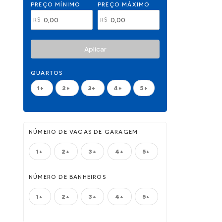
PREÇO MÍNIMO
PREÇO MÁXIMO
R$
R$
Aplicar
QUARTOS
1+
2+
3+
4+
5+
NÚMERO DE VAGAS DE GARAGEM
1+
2+
3+
4+
5+
NÚMERO DE BANHEIROS
1+
2+
3+
4+
5+