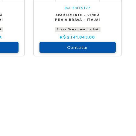
EBI16177
Ref.
DA
APARTAMENTO - VENDA
AÍ
PRAIA BRAVA - ITAJAÍ
í
Brava Ocean em Itajhaí
A
R$ 2.141.843,00
Contatar