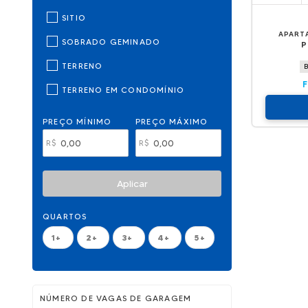
SITIO
APART
SOBRADO GEMINADO
P
TERRENO
TERRENO EM CONDOMÍNIO
PREÇO MÍNIMO
PREÇO MÁXIMO
R$
R$
Aplicar
QUARTOS
1+
2+
3+
4+
5+
NÚMERO DE VAGAS DE GARAGEM