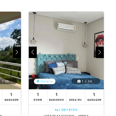
 / 25
1 / 34
Galeria
1
1
1
1
GARAGEM
DORM
BANHEIRO
ÁREA M2
GARAGEM
EBI19190
Ref.
DA
LOFT/FLAT/STUDIO - VENDA