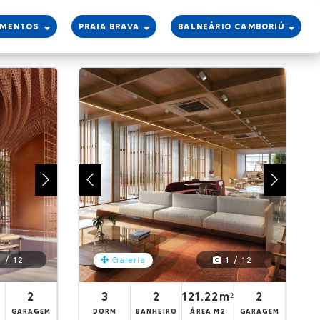
AMENTOS
PRAIA BRAVA
BALNEÁRIO CAMBORIÚ
search
 / 12
1 / 12
Galeria
2
3
2
121.22m²
2
GARAGEM
DORM
BANHEIRO
ÁREA M2
GARAGEM