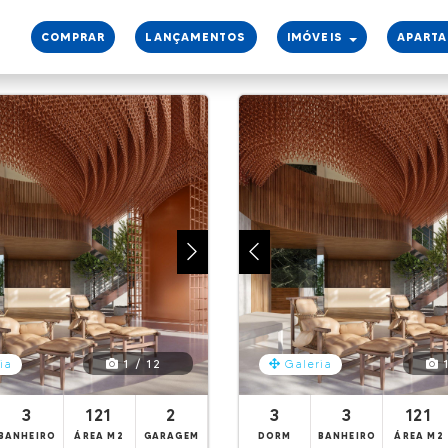
COMPRAR
LANÇAMENTOS
IMÓVEIS
APART
1 / 12
1
ia
Galeria
3
121
2
3
3
121
BANHEIRO
ÁREA M2
GARAGEM
DORM
BANHEIRO
ÁREA M2