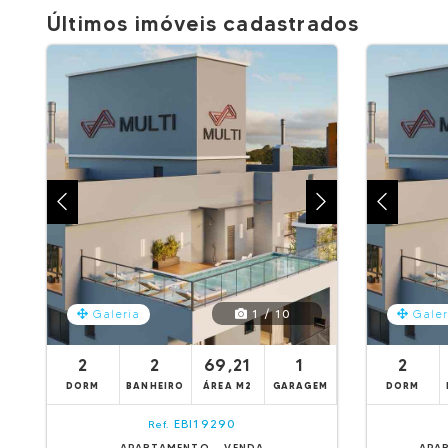
Últimos imóveis cadastrados
1 / 10
Galeria
Galer
2
2
69,21
1
2
DORM
BANHEIRO
ÁREA M2
GARAGEM
DORM
EBI19290
Ref.
APARTAMENTO - VENDA
APA