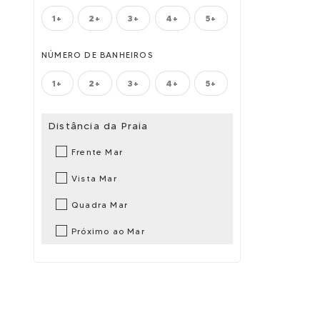
1+
2+
3+
4+
5+
NÚMERO DE BANHEIROS
1+
2+
3+
4+
5+
Distância da Praia
Frente Mar
Vista Mar
Quadra Mar
Próximo ao Mar