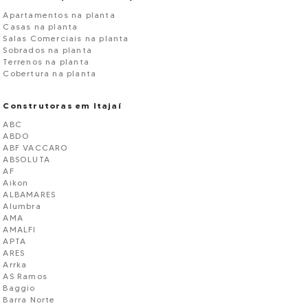
Apartamentos na planta
Casas na planta
Salas Comerciais na planta
Sobrados na planta
Terrenos na planta
Cobertura na planta
Construtoras em Itajaí
ABC
ABDO
ABF VACCARO
ABSOLUTA
AF
Aikon
ALBAMARES
Alumbra
AMA
AMALFI
APTA
ARES
Arrka
AS Ramos
Baggio
Barra Norte