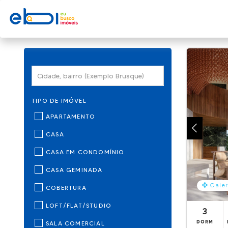
TIPO DE IMÓVEL
APARTAMENTO
CASA
CASA EM CONDOMÍNIO
CASA GEMINADA
Galer
COBERTURA
LOFT/FLAT/STUDIO
3
DORM
SALA COMERCIAL