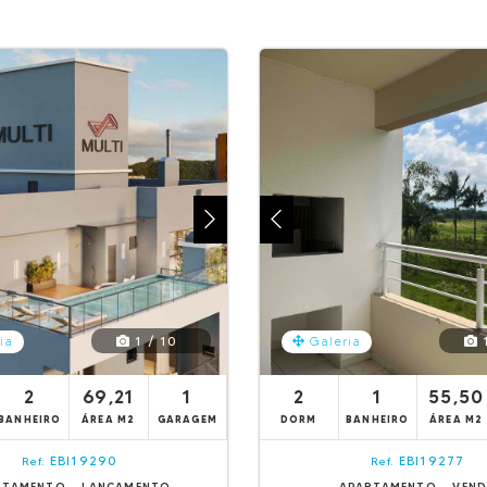
1 / 10
1
ia
Galeria
2
69,21
1
2
1
55,50
BANHEIRO
ÁREA M2
GARAGEM
DORM
BANHEIRO
ÁREA M2
EBI19290
EBI19277
Ref.
Ref.
RTAMENTO - LANÇAMENTO
APARTAMENTO - VEN