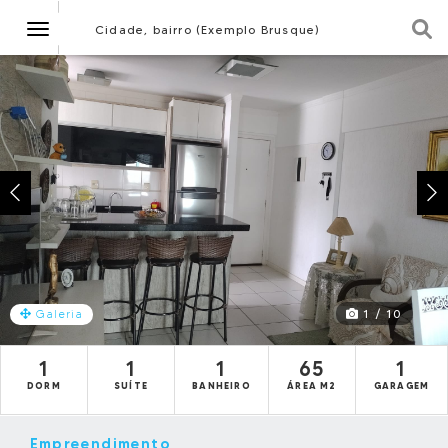
Navegação
Cidade, bairro (Exemplo Brusque)
1 / 10
Galeria
1
1
1
65
1
DORM
SUÍTE
BANHEIRO
ÁREA M2
GARAGEM
Empreendimento