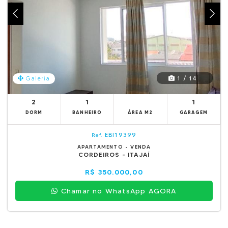
1 / 14
Galeria
2
1
1
DORM
BANHEIRO
ÁREA M2
GARAGEM
EBI19399
Ref.
APARTAMENTO - VENDA
CORDEIROS - ITAJAÍ
R$ 350.000,00
Chamar no WhatsApp AGORA