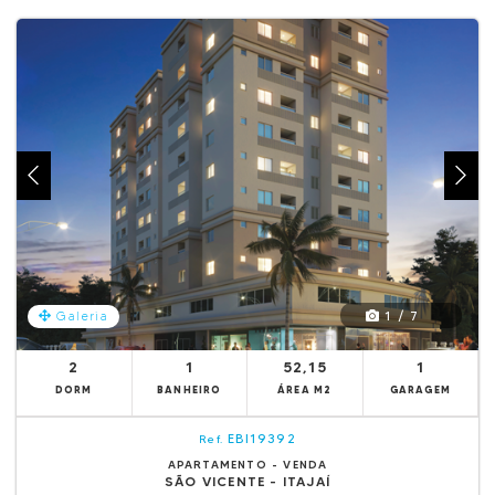
1 / 7
Galeria
2
1
52,15
1
DORM
BANHEIRO
ÁREA M2
GARAGEM
EBI19392
Ref.
APARTAMENTO - VENDA
SÃO VICENTE - ITAJAÍ