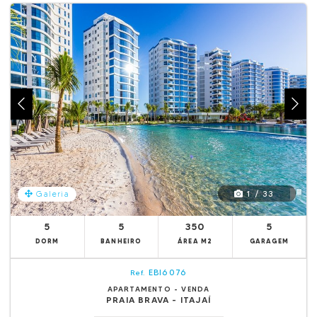
1 / 33
Galeria
5
5
350
5
DORM
BANHEIRO
ÁREA M2
GARAGEM
EBI6076
Ref.
APARTAMENTO - VENDA
PRAIA BRAVA - ITAJAÍ