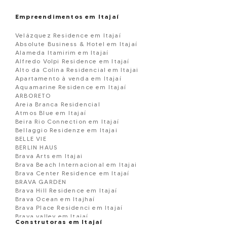
Empreendimentos em Itajaí
Velázquez Residence em Itajaí
Absolute Business & Hotel em Itajaí
Alameda Itamirim em Itajaí
Alfredo Volpi Residence em Itajaí
Alto da Colina Residencial em Itajai
Apartamento à venda em Itajaí
Aquamarine Residence em Itajaí
ARBORETO
Areia Branca Residencial
Atmos Blue em Itajaí
Beira Rio Connection em Itajaí
Bellaggio Residenze em Itajai
BELLE VIE
BERLIN HAUS
Brava Arts em Itajai
Brava Beach Internacional em Itajai
Brava Center Residence em Itajaí
BRAVA GARDEN
Brava Hill Residence em Itajaí
Brava Ocean em Itajhaí
Brava Place Residenci em Itajaí
Brava valley em Itajaí
Construtoras em Itajaí
Brava View em Itajaí