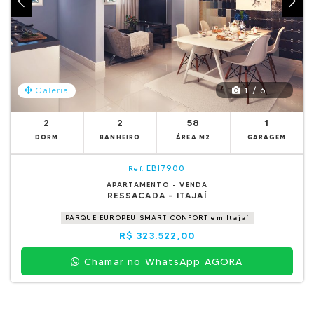
1 / 6
Galeria
2
2
58
1
DORM
BANHEIRO
ÁREA M2
GARAGEM
EBI7900
Ref.
APARTAMENTO - VENDA
RESSACADA - ITAJAÍ
PARQUE EUROPEU SMART CONFORT em Itajaí
R$ 323.522,00
Chamar no WhatsApp AGORA