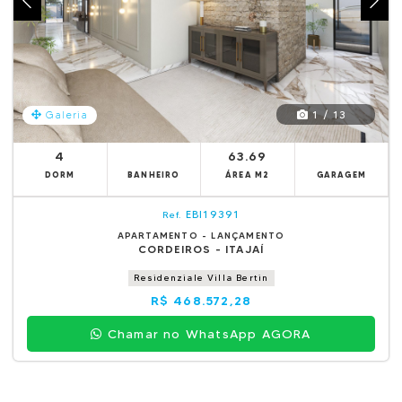
1 / 13
Galeria
4
63.69
DORM
BANHEIRO
ÁREA M2
GARAGEM
EBI19391
Ref.
APARTAMENTO - LANÇAMENTO
CORDEIROS - ITAJAÍ
Residenziale Villa Bertin
R$ 468.572,28
Chamar no WhatsApp AGORA