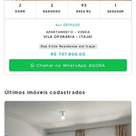
2
2
93
1
DORM
BANHEIRO
ÁREA M2
GARAGEM
EBI9605
Ref.
APARTAMENTO - VENDA
VILA OPERÁRIA - ITAJAÍ
Due Vitte Residence em Itajaí
R$ 707.800,00
Chamar no WhatsApp AGORA
Últimos imóveis cadastrados