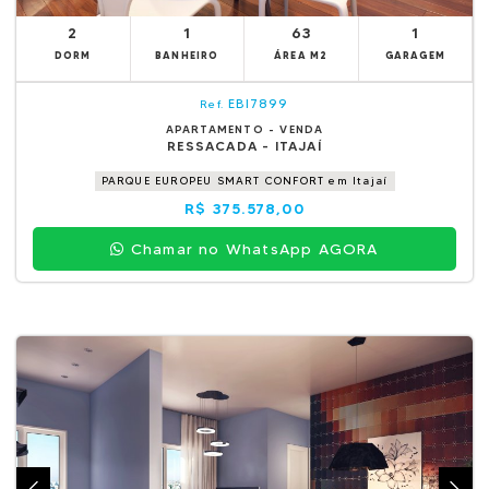
2
1
63
1
DORM
BANHEIRO
ÁREA M2
GARAGEM
EBI7899
Ref.
APARTAMENTO - VENDA
RESSACADA - ITAJAÍ
PARQUE EUROPEU SMART CONFORT em Itajaí
R$ 375.578,00
Chamar no WhatsApp AGORA