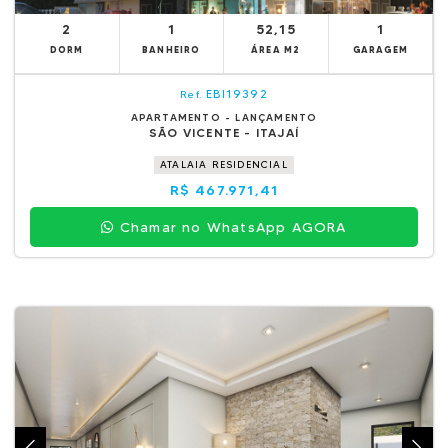
2
1
52,15
1
DORM
BANHEIRO
ÁREA M2
GARAGEM
EBI19392
Ref.
APARTAMENTO - LANÇAMENTO
SÃO VICENTE - ITAJAÍ
ATALAIA RESIDENCIAL
R$ 467.971,41
Chamar no WhatsApp AGORA