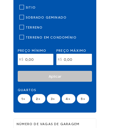
SITIO
SOBRADO GEMINADO
TERRENO
TERRENO EM CONDOMÍNIO
PREÇO MÍNIMO
PREÇO MÁXIMO
R$
R$
Aplicar
QUARTOS
1+
2+
3+
4+
5+
NÚMERO DE VAGAS DE GARAGEM