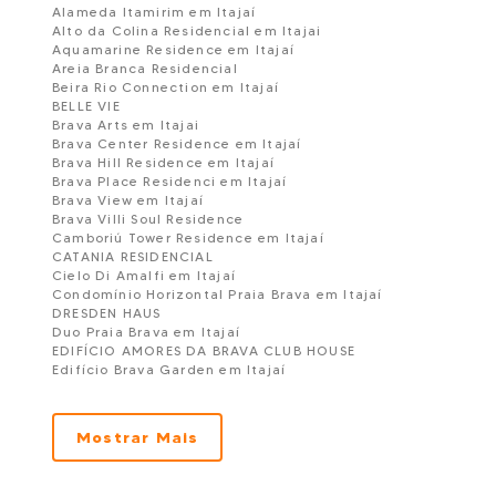
Alameda Itamirim em Itajaí
Alto da Colina Residencial em Itajai
Aquamarine Residence em Itajaí
Areia Branca Residencial
Beira Rio Connection em Itajaí
BELLE VIE
Brava Arts em Itajai
Brava Center Residence em Itajaí
Brava Hill Residence em Itajaí
Brava Place Residenci em Itajaí
Brava View em Itajaí
Brava Villi Soul Residence
Camboriú Tower Residence em Itajaí
CATANIA RESIDENCIAL
Cielo Di Amalfi em Itajaí
Condomínio Horizontal Praia Brava em Itajaí
DRESDEN HAUS
Duo Praia Brava em Itajaí
EDIFÍCIO AMORES DA BRAVA CLUB HOUSE
Edifício Brava Garden em Itajaí
Edificio Estoril em Balneario Camboriu
EDIFÍCIO MANHATTAN OFFICE
ESSENZA RESIDENCIAL
Mostrar Mais
Frankfurt Haus em Itajaí
Garden Club Residence em Itajaí
Hilton Garden Inn em Itajaí