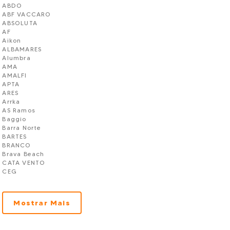
ABDO
ABF VACCARO
ABSOLUTA
AF
Aikon
ALBAMARES
Alumbra
AMA
AMALFI
APTA
ARES
Arrka
AS Ramos
Baggio
Barra Norte
BARTES
BRANCO
Brava Beach
CATA VENTO
CEG
Ciaplan
CK Construtora
CLARUS CONSTRUTORA
Mostrar Mais
CLASSE A
CLH
CLN