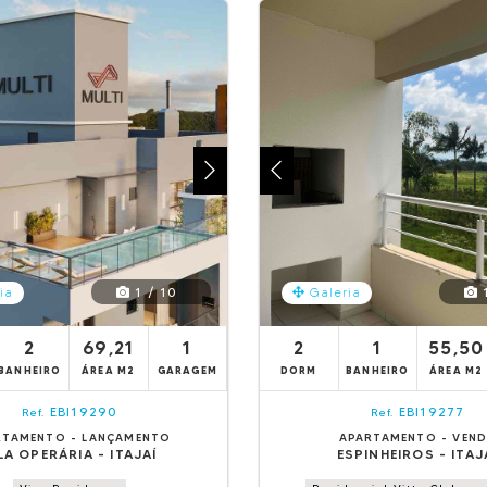
1 / 10
1
ia
Galeria
2
69,21
1
2
1
55,50
BANHEIRO
ÁREA M2
GARAGEM
DORM
BANHEIRO
ÁREA M2
EBI19290
EBI19277
Ref.
Ref.
RTAMENTO - LANÇAMENTO
APARTAMENTO - VEN
LA OPERÁRIA - ITAJAÍ
ESPINHEIROS - ITAJ