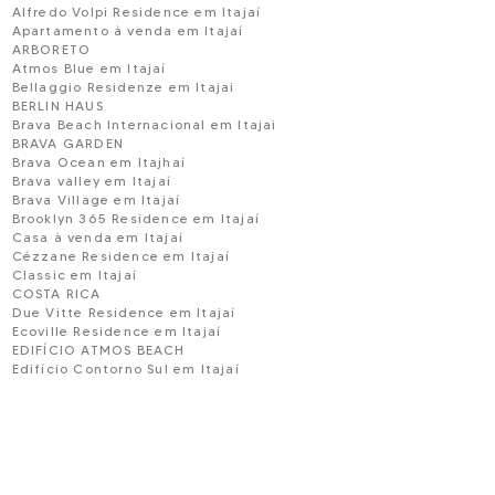
Alfredo Volpi Residence em Itajaí
Apartamento à venda em Itajaí
ARBORETO
Atmos Blue em Itajaí
Bellaggio Residenze em Itajai
BERLIN HAUS
Brava Beach Internacional em Itajai
BRAVA GARDEN
Brava Ocean em Itajhaí
Brava valley em Itajaí
Brava Village em Itajaí
Brooklyn 365 Residence em Itajaí
Casa à venda em Itajaí
Cézzane Residence em Itajaí
Classic em Itajaí
COSTA RICA
Due Vitte Residence em Itajaí
Ecoville Residence em Itajaí
EDIFÍCIO ATMOS BEACH
Edifício Contorno Sul em Itajaí
Edifício Jacy Ramos em Itajaí
EDIFÍCIO PARQUE RESIDENCIAL ARIRIBÁ
Four Seasons Praia Brava em Itajaí
Garden Club em Itajaí
Giallo Fascino em Itajaí
Home Club em Itajaí