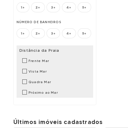
1+
2+
3+
4+
5+
NÚMERO DE BANHEIROS
1+
2+
3+
4+
5+
Distância da Praia
Frente Mar
Vista Mar
Quadra Mar
Próximo ao Mar
Últimos imóveis cadastrados