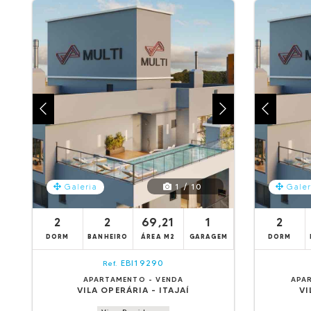
1 / 10
Galeria
Galer
2
2
69,21
1
2
DORM
BANHEIRO
ÁREA M2
GARAGEM
DORM
EBI19290
Ref.
APARTAMENTO - VENDA
APA
VILA OPERÁRIA - ITAJAÍ
VI