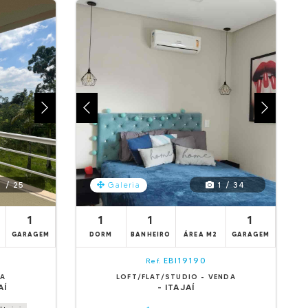
 / 25
1 / 34
Galeria
1
1
1
1
GARAGEM
DORM
BANHEIRO
ÁREA M2
GARAGEM
EBI19190
Ref.
DA
LOFT/FLAT/STUDIO - VENDA
AÍ
- ITAJAÍ