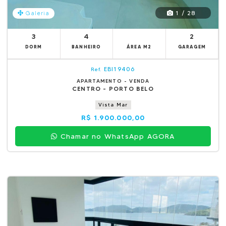
1 / 28
Galeria
3
4
2
DORM
BANHEIRO
ÁREA M2
GARAGEM
EBI19406
Ref.
APARTAMENTO - VENDA
CENTRO - PORTO BELO
Vista Mar
R$ 1.900.000,00
Chamar no WhatsApp AGORA