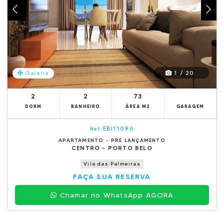
1 / 20
Galeria
2
2
73
DORM
BANHEIRO
ÁREA M2
GARAGEM
EBI11096
Ref.
APARTAMENTO - PRÉ LANÇAMENTO
CENTRO - PORTO BELO
Vila das Palmeiras
FAÇA SUA RESERVA
Chamar no WhatsApp AGORA