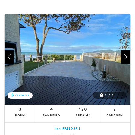
1 / 1
Galeria
3
4
120
2
DORM
BANHEIRO
ÁREA M2
GARAGEM
EBI19351
Ref.