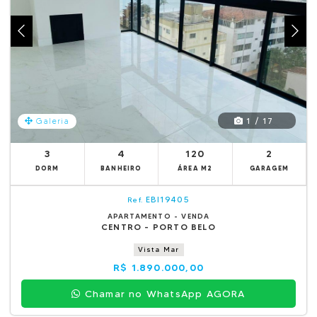
1 / 17
Galeria
3
4
120
2
DORM
BANHEIRO
ÁREA M2
GARAGEM
EBI19405
Ref.
APARTAMENTO - VENDA
CENTRO - PORTO BELO
Vista Mar
R$ 1.890.000,00
Chamar no WhatsApp AGORA