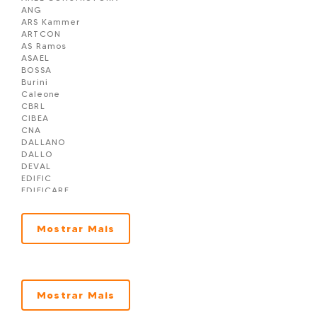
ANG
Sintra Residence em Porto Belo
ARS Kammer
Sunshine Apartaments em Porto Belo
ARTCON
The Empire Residence em Porto Belo
AS Ramos
ASAEL
BOSSA
Burini
Caleone
CBRL
CIBEA
CNA
DALLANO
DALLO
DEVAL
EDIFIC
EDIFICARE
Embralot
EXCELENCIA
F Vieira
Mostrar Mais
FASOLO & SIMON
Franka
GM SELENT
GPC
GRF
Mostrar Mais
GV
H EMPREENDIMENTOS - H LIVING