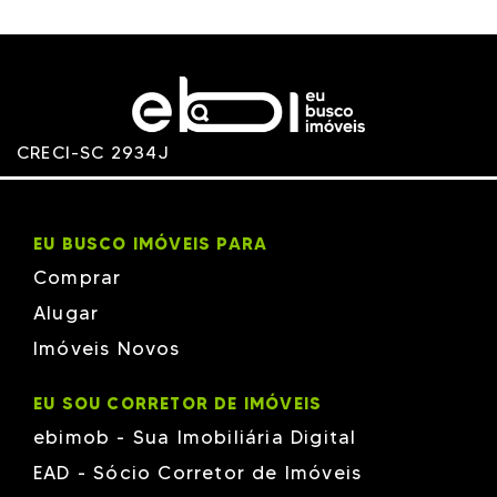
H-PIO
HKNOVE
Hype
Impactos
J.A. RUSSI
JLC
KREICH
LOCATELLI
CRECI-SC 2934J
M SANTOS
Macom
MC
MEIA PRAIA
MELCHIORETTO
EU BUSCO IMÓVEIS PARA
MJ7
N1
Comprar
PESSOA
Phacz
Alugar
PORTO VALENTE
Imóveis Novos
Poti Junior`s
PROFOR
RB
EU SOU CORRETOR DE IMÓVEIS
Revê
ROFRAN
ebimob - Sua Imobiliária Digital
Rosecon
SAMPAIO
EAD - Sócio Corretor de Imóveis
Santana