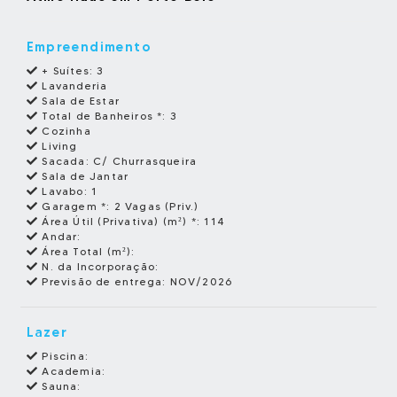
Empreendimento
+ Suítes:
3
Lavanderia
Sala de Estar
Total de Banheiros *:
3
Cozinha
Living
Sacada:
C/ Churrasqueira
Sala de Jantar
Lavabo:
1
Garagem *:
2 Vagas (Priv.)
Área Útil (Privativa) (m²) *:
114
Andar:
Área Total (m²):
N. da Incorporação:
Previsão de entrega:
NOV/2026
Lazer
Piscina:
Academia:
Sauna: