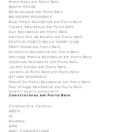
Atmo Haus em Porto Belo
BEACH HOUSE
Belle Epoque em Porto Belo
BELVEDERE RESIDENCE
Blue Forest Residence em Porto Belo
Classic Residence em Porto Belo
Duo Residence em Porto Belo
Edificio Ilha de Burano em Porto Belo
EDIFÍCIO PORTO BELLO HOME CLUB
ERATI Home em Porto Belo
Estrelatto Residence em Porto Belo
Heritage Marina Residence em Porto Belo
Imperium Residence em Porto Belo
Jardim Europa em Porto Belo
Jardins di Porto Belo em Porto Belo
NETUNO RESIDENCE
Pharol Do Porto Residence em Porto Belo
Pier Village Residence em Porto Belo
PORTO BEACH RESIDENCE
Construtoras em Porto Belo
Porto Di Grecia Residence em Porto Belo
Porto Premiere Residencial em Porto Belo
Cotienschi e Cardoso
Reserva do Arvoredo em Porto Belo
ABDO
RESIDENCIAL TARUMÃ EM PORTO BELO
AL
River View em Porto Belo
Alumbra
RIVERSIDE RESIDENCE
AMA
ROMA RESIDENZIALE EM PORTO BELO
ANEL CONSTRUTORA
RV. House Luxury Compact em Porto Belo