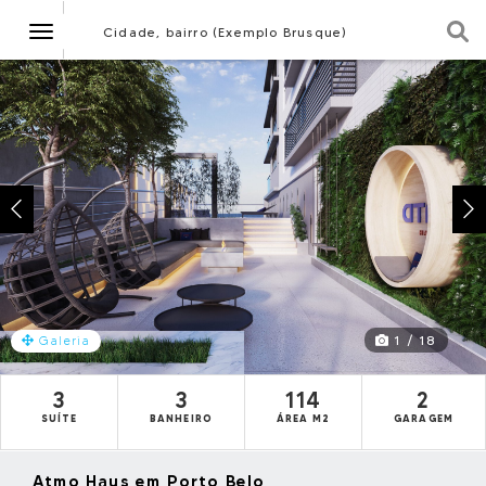
Navegação
Cidade, bairro (Exemplo Brusque)
1 / 18
Galeria
3
3
114
2
SUÍTE
BANHEIRO
ÁREA M2
GARAGEM
Atmo Haus em Porto Belo