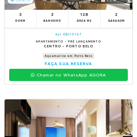
1 / 9
Galeria
3
3
128
2
DORM
BANHEIRO
ÁREA M2
GARAGEM
EBI10167
Ref.
APARTAMENTO - PRÉ LANÇAMENTO
CENTRO - PORTO BELO
Aquamarine em Porto Belo
FAÇA SUA RESERVA
Chamar no WhatsApp AGORA