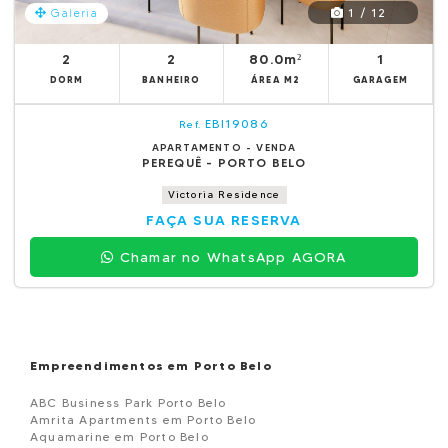
1 / 12
Galeria
2
2
80.0m²
1
DORM
BANHEIRO
ÁREA M2
GARAGEM
EBI19086
Ref.
APARTAMENTO - VENDA
PEREQUÊ - PORTO BELO
Victoria Residence
FAÇA SUA RESERVA
Chamar no WhatsApp AGORA
Empreendimentos em Porto Belo
ABC Business Park Porto Belo
Amrita Apartments em Porto Belo
Aquamarine em Porto Belo