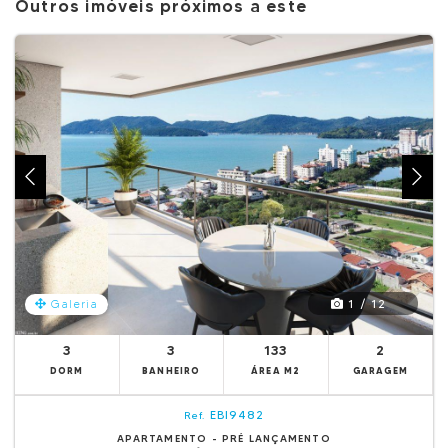
Outros imóveis próximos a este
1 / 12
Galeria
3
3
133
2
DORM
BANHEIRO
ÁREA M2
GARAGEM
EBI9482
Ref.
APARTAMENTO - PRÉ LANÇAMENTO