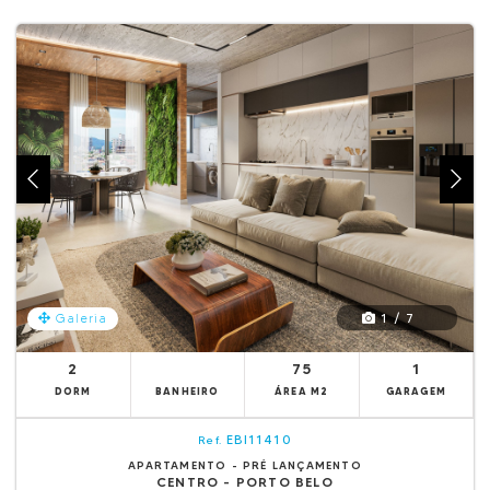
1 / 7
Galeria
2
75
1
DORM
BANHEIRO
ÁREA M2
GARAGEM
EBI11410
Ref.
APARTAMENTO - PRÉ LANÇAMENTO
CENTRO - PORTO BELO