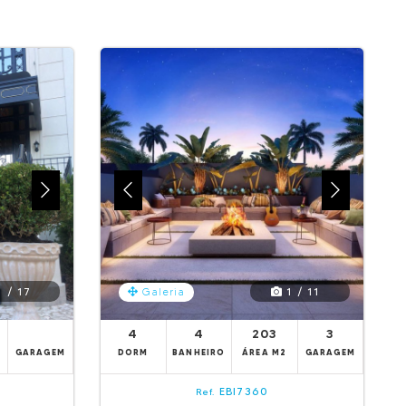
 / 17
1 / 11
Galeria
4
4
203
3
GARAGEM
DORM
BANHEIRO
ÁREA M2
GARAGEM
EBI7360
Ref.