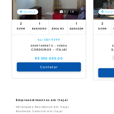
1 / 14
Galeria
Galer
2
1
1
2
DORM
BANHEIRO
ÁREA M2
GARAGEM
DORM
EBI19399
Ref.
APARTAMENTO - VENDA
A
CORDEIROS - ITAJAÍ
S
R$ 350.000,00
Contatar
Empreendimentos em Itajaí
Velázquez Residence em Itajaí
Alameda Itamirim em Itajaí