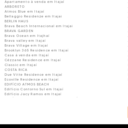
Apartamento à venda em Itajaí
ARBORETO
Atmos Blue em Itajaí
Bellaggio Residenze em Itajai
BERLIN HAUS
Brava Beach Internacional em Itajai
BRAVA GARDEN
Brava Ocean em Itajhaí
Brava valley em Itajaí
Brava Village em Itajaí
Brooklyn 365 Residence em Itajaí
Casa à venda em Itajaí
Cézzane Residence em Itajaí
Classic em Itajaí
COSTA RICA
Due Vitte Residence em Itajaí
Ecoville Residence em Itajaí
EDIFÍCIO ATMOS BEACH
Edifício Contorno Sul em Itajaí
Edifício Jacy Ramos em Itajaí
EDIFÍCIO PARQUE RESIDENCIAL ARIRIBÁ
Four Seasons Praia Brava em Itajaí
Garden Club em Itajaí
Giallo Fascino em Itajaí
Home Club em Itajaí
Ilha de Malta em Itajaí
Jardim das Águas em Itajaí