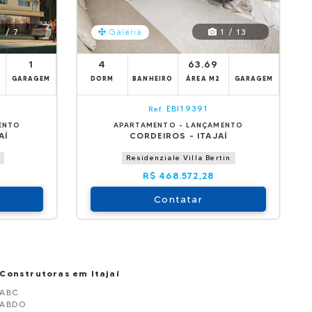
 / 7
1 / 13
Galeria
1
4
63.69
GARAGEM
DORM
BANHEIRO
ÁREA M2
GARAGEM
EBI19391
Ref.
ENTO
APARTAMENTO - LANÇAMENTO
AÍ
CORDEIROS - ITAJAÍ
Residenziale Villa Bertin
R$ 468.572,28
Contatar
Construtoras em Itajaí
ABC
ABDO