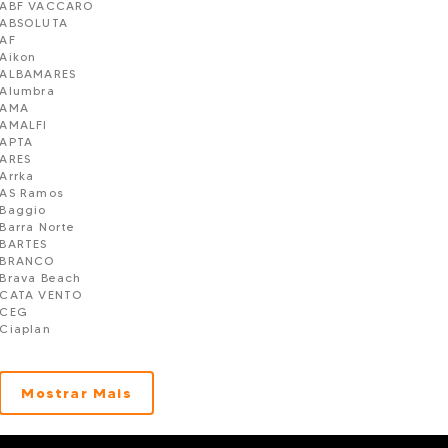
ABF VACCARO
ABSOLUTA
AF
Aikon
ALBAMARES
Alumbra
AMA
AMALFI
APTA
ARES
Arrka
AS Ramos
Baggio
Barra Norte
BARTES
BRANCO
Brava Beach
CATA VENTO
CEG
Ciaplan
CK Construtora
CLARUS CONSTRUTORA
CLASSE A
Mostrar Mais
CLH
CLN
CN
Concase