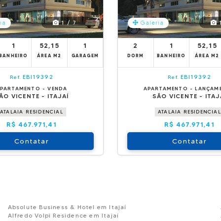
1 / 7
1
ia
Galeria
1
52,15
1
2
1
52,15
BANHEIRO
ÁREA M2
GARAGEM
DORM
BANHEIRO
ÁREA M2
EBI19392
EBI19392
Ref.
Ref.
PARTAMENTO - VENDA
APARTAMENTO - LANÇAM
ÃO VICENTE - ITAJAÍ
SÃO VICENTE - ITAJ
ATALAIA RESIDENCIAL
ATALAIA RESIDENCIAL
R$ 467.971,41
R$ 467.971,41
Contatar
Contatar
Absolute Business & Hotel em Itajaí
Alfredo Volpi Residence em Itajaí