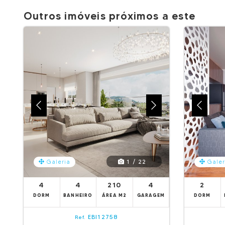
Outros imóveis próximos a este
1 / 22
Galeria
Galer
4
4
210
4
2
DORM
BANHEIRO
ÁREA M2
GARAGEM
DORM
EBI12758
Ref.