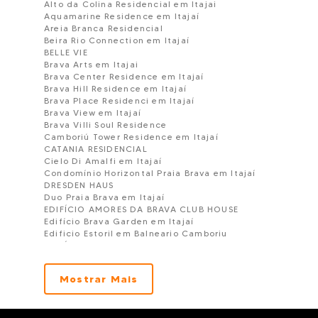
Alto da Colina Residencial em Itajai
Aquamarine Residence em Itajaí
Areia Branca Residencial
Beira Rio Connection em Itajaí
BELLE VIE
Brava Arts em Itajai
Brava Center Residence em Itajaí
Brava Hill Residence em Itajaí
Brava Place Residenci em Itajaí
Brava View em Itajaí
Brava Villi Soul Residence
Camboriú Tower Residence em Itajaí
CATANIA RESIDENCIAL
Cielo Di Amalfi em Itajaí
Condomínio Horizontal Praia Brava em Itajaí
DRESDEN HAUS
Duo Praia Brava em Itajaí
EDIFÍCIO AMORES DA BRAVA CLUB HOUSE
Edifício Brava Garden em Itajaí
Edificio Estoril em Balneario Camboriu
EDIFÍCIO MANHATTAN OFFICE
ESSENZA RESIDENCIAL
Frankfurt Haus em Itajaí
Mostrar Mais
Garden Club Residence em Itajaí
Hilton Garden Inn em Itajaí
Ilha de Maiorca em Itajaí
Ilha de Maui em Itajaí