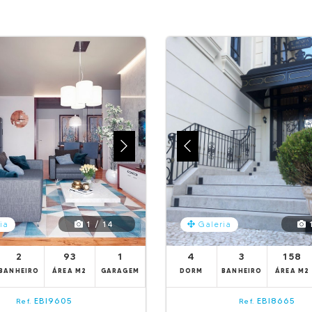
1 / 14
1
ia
Galeria
2
93
1
4
3
158
BANHEIRO
ÁREA M2
GARAGEM
DORM
BANHEIRO
ÁREA M2
EBI9605
EBI8665
Ref.
Ref.