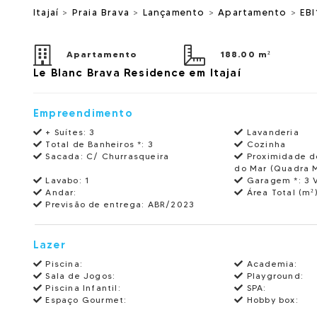
Itajaí
>
Praia Brava
>
Lançamento
>
Apartamento
>
EB
Apartamento
188.00 m²
Le Blanc Brava Residence em Itajaí
Empreendimento
+ Suítes:
3
Lavanderia
Total de Banheiros *:
3
Cozinha
Sacada:
C/ Churrasqueira
Proximidade d
do Mar (Quadra 
Lavabo:
1
Garagem *:
3 
Andar:
Área Total (m²)
Previsão de entrega:
ABR/2023
Lazer
Piscina:
Academia:
Sala de Jogos:
Playground:
Piscina Infantil:
SPA:
Espaço Gourmet:
Hobby box: