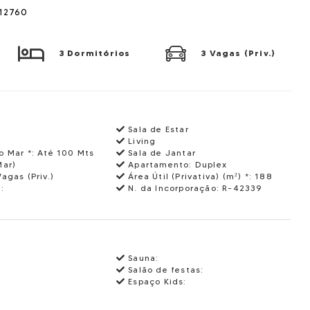
I12760
3 Dormitórios
3 Vagas (Priv.)
Sala de Estar
Living
o Mar *:
Até 100 Mts
Sala de Jantar
Mar)
Apartamento:
Duplex
Vagas (Priv.)
Área Útil (Privativa) (m²) *:
188
:
N. da Incorporação:
R-42339
Sauna:
Salão de festas:
Espaço Kids: