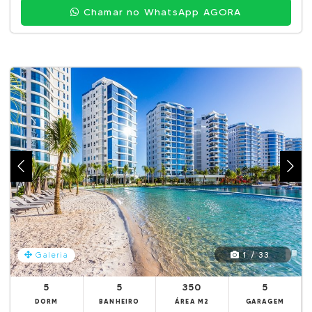
Chamar no WhatsApp AGORA
1 / 33
Galeria
5
5
350
5
DORM
BANHEIRO
ÁREA M2
GARAGEM