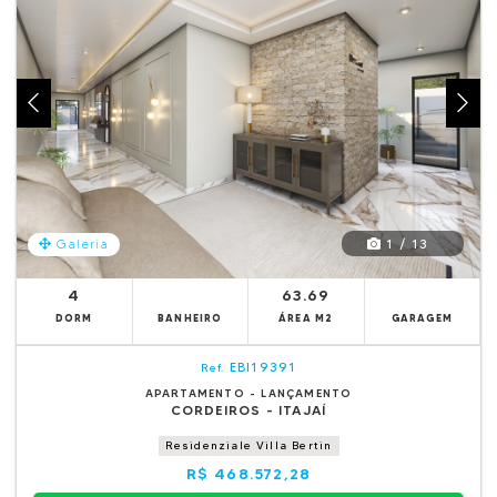
1 / 13
Galeria
4
63.69
DORM
BANHEIRO
ÁREA M2
GARAGEM
EBI19391
Ref.
APARTAMENTO - LANÇAMENTO
CORDEIROS - ITAJAÍ
Residenziale Villa Bertin
R$ 468.572,28