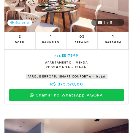
1 / 5
Galeria
2
1
63
1
DORM
BANHEIRO
ÁREA M2
GARAGEM
EBI7899
Ref.
APARTAMENTO - VENDA
RESSACADA - ITAJAÍ
PARQUE EUROPEU SMART CONFORT em Itajaí
R$ 375.578,00
Chamar no WhatsApp AGORA