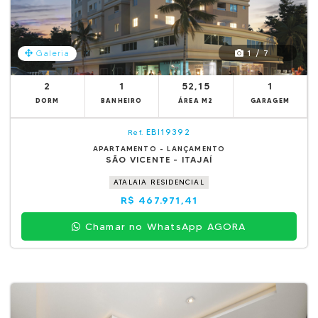
1 / 7
Galeria
2
1
52,15
1
DORM
BANHEIRO
ÁREA M2
GARAGEM
EBI19392
Ref.
APARTAMENTO - LANÇAMENTO
SÃO VICENTE - ITAJAÍ
ATALAIA RESIDENCIAL
R$ 467.971,41
Chamar no WhatsApp AGORA