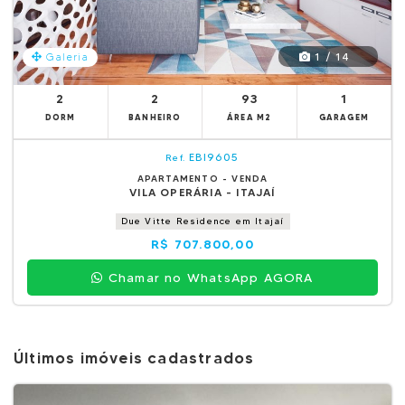
1 / 14
Galeria
2
2
93
1
DORM
BANHEIRO
ÁREA M2
GARAGEM
EBI9605
Ref.
APARTAMENTO - VENDA
VILA OPERÁRIA - ITAJAÍ
Due Vitte Residence em Itajaí
R$ 707.800,00
Chamar no WhatsApp AGORA
Últimos imóveis cadastrados