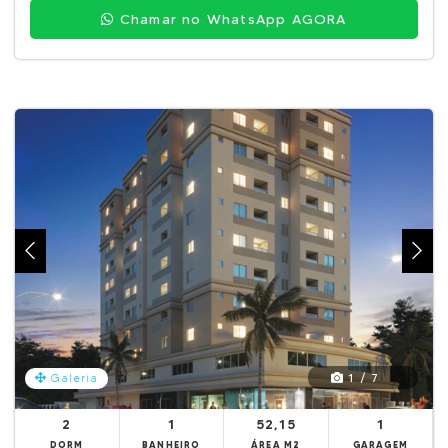
Chamar no WhatsApp AGORA
1 / 7
Galeria
2
1
52,15
1
DORM
BANHEIRO
ÁREA M2
GARAGEM