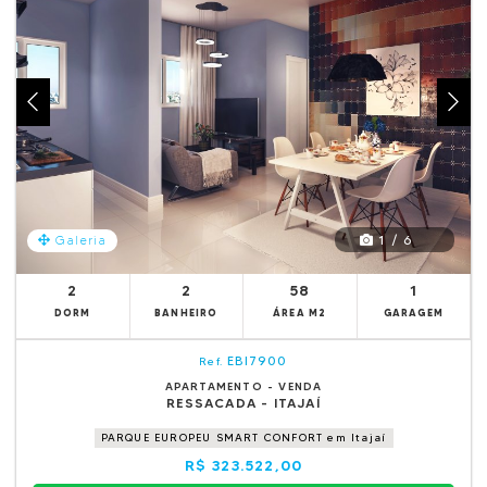
1 / 6
Galeria
2
2
58
1
DORM
BANHEIRO
ÁREA M2
GARAGEM
EBI7900
Ref.
APARTAMENTO - VENDA
RESSACADA - ITAJAÍ
PARQUE EUROPEU SMART CONFORT em Itajaí
R$ 323.522,00