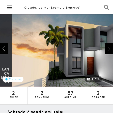
Navegação
Cidade, bairro (Exemplo Brusque)
1 / 3
Galeria
2
2
87
2
SUÍTE
BANHEIRO
ÁREA M2
GARAGEM
Sobrado à venda em Itajaí