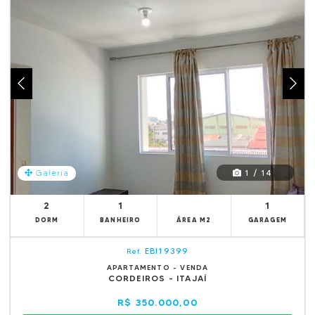
1 / 14
Galeria
2
1
1
DORM
BANHEIRO
ÁREA M2
GARAGEM
EBI19399
Ref.
APARTAMENTO - VENDA
CORDEIROS - ITAJAÍ
R$ 350.000,00