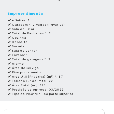
Empreendimento
+ Suítes:
2
Garagem *:
2 Vagas (Privativa)
Sala de Estar
Total de Banheiros *:
2
Cozinha
Depósito
Sacada
Sala de Jantar
Lavabo:
1
Total de garagens *:
2
Alarme
Área de Serviço
Piso porcelanato
Área Útil (Privativa) (m²) *:
87
Terreno Fundo (mts):
22
Área Total (m²):
125
Previsão de entrega:
03/2022
Tipo de Piso:
Vinílico parte superior