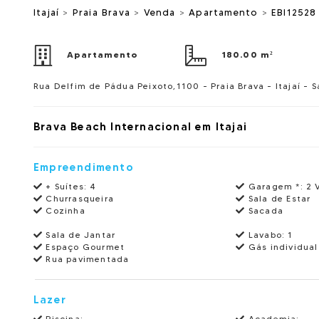
Itajaí
>
Praia Brava
>
Venda
>
Apartamento
>
EBI12528
Apartamento
180.00 m²
Rua Delfim de Pádua Peixoto,1100 - Praia Brava - Itajaí - 
Brava Beach Internacional em Itajai
Empreendimento
+ Suítes:
4
Garagem *:
2 
Churrasqueira
Sala de Estar
Cozinha
Sacada
Sala de Jantar
Lavabo:
1
Espaço Gourmet
Gás individual
Rua pavimentada
Lazer
Piscina:
Academia: