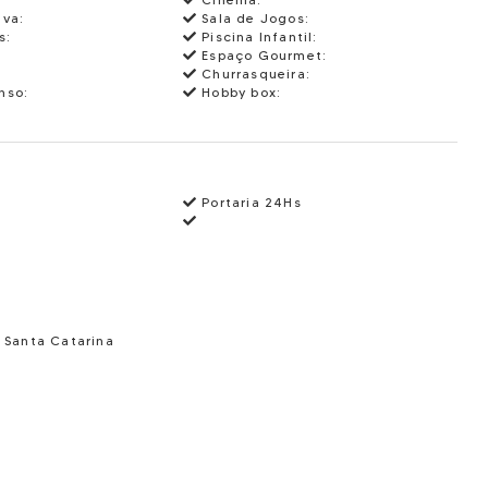
iva:
Sala de Jogos:
s:
Piscina Infantil:
Espaço Gourmet:
Churrasqueira:
nso:
Hobby box:
Portaria 24Hs
- Santa Catarina