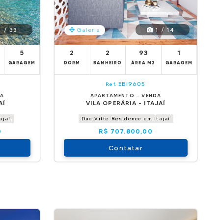
 / 33
1 / 14
Galeria
5
2
2
93
1
GARAGEM
DORM
BANHEIRO
ÁREA M2
GARAGEM
EBI9605
Ref.
DA
APARTAMENTO - VENDA
AÍ
VILA OPERÁRIA - ITAJAÍ
ajaí
Due Vitte Residence em Itajaí
0
R$ 707.800,00
Contatar