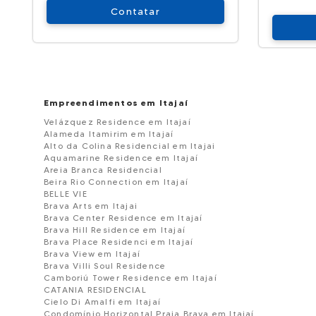
Contatar
Empreendimentos em Itajaí
Velázquez Residence em Itajaí
Alameda Itamirim em Itajaí
Alto da Colina Residencial em Itajai
Aquamarine Residence em Itajaí
Areia Branca Residencial
Beira Rio Connection em Itajaí
BELLE VIE
Brava Arts em Itajai
Brava Center Residence em Itajaí
Brava Hill Residence em Itajaí
Brava Place Residenci em Itajaí
Brava View em Itajaí
Brava Villi Soul Residence
Camboriú Tower Residence em Itajaí
CATANIA RESIDENCIAL
Cielo Di Amalfi em Itajaí
Condomínio Horizontal Praia Brava em Itajaí