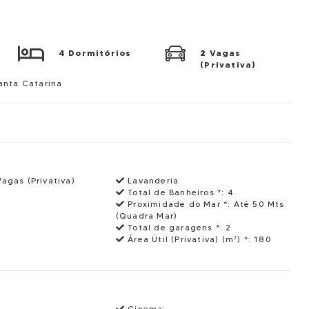
4 Dormitórios
2 Vagas
(Privativa)
Santa Catarina
Vagas (Privativa)
Lavanderia
Total de Banheiros *:
4
Proximidade do Mar *:
Até 50 Mts
(Quadra Mar)
Total de garagens *:
2
Área Útil (Privativa) (m²) *:
180
Cinema: