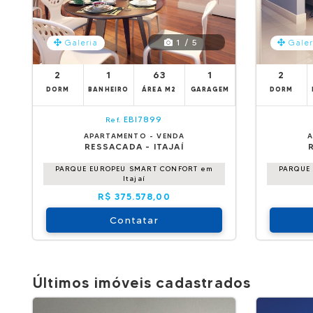
1 / 5
Galeria
Galer
2
1
63
1
2
DORM
BANHEIRO
ÁREA M2
GARAGEM
DORM
EBI7899
Ref.
APARTAMENTO - VENDA
A
RESSACADA - ITAJAÍ
PARQUE EUROPEU SMART CONFORT em
PARQUE
Itajaí
R$ 375.578,00
Contatar
Últimos imóveis cadastrados