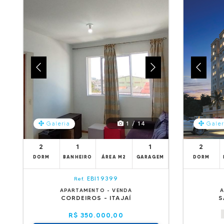
1 / 14
Galeria
Galer
2
1
1
2
DORM
BANHEIRO
ÁREA M2
GARAGEM
DORM
EBI19399
Ref.
APARTAMENTO - VENDA
A
CORDEIROS - ITAJAÍ
S
R$ 350.000,00