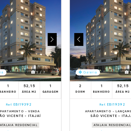
1 / 7
1
ia
Galeria
1
52,15
1
2
1
52,15
BANHEIRO
ÁREA M2
GARAGEM
DORM
BANHEIRO
ÁREA M2
EBI19392
EBI19392
Ref.
Ref.
PARTAMENTO - VENDA
APARTAMENTO - LANÇAM
ÃO VICENTE - ITAJAÍ
SÃO VICENTE - ITAJ
ATALAIA RESIDENCIAL
ATALAIA RESIDENCIAL