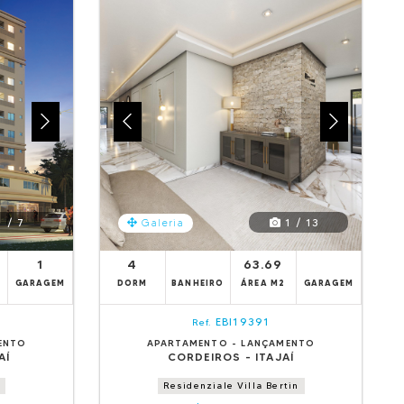
 / 7
1 / 13
Galeria
1
4
63.69
GARAGEM
DORM
BANHEIRO
ÁREA M2
GARAGEM
EBI19391
Ref.
ENTO
APARTAMENTO - LANÇAMENTO
AÍ
CORDEIROS - ITAJAÍ
Residenziale Villa Bertin