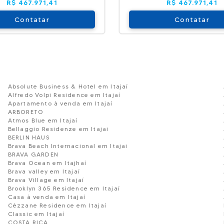
R$ 467.971,41
R$ 467.971,41
Contatar
Contatar
Absolute Business & Hotel em Itajaí
Alfredo Volpi Residence em Itajaí
Apartamento à venda em Itajaí
ARBORETO
Atmos Blue em Itajaí
Bellaggio Residenze em Itajai
BERLIN HAUS
Brava Beach Internacional em Itajai
BRAVA GARDEN
Brava Ocean em Itajhaí
Brava valley em Itajaí
Brava Village em Itajaí
Brooklyn 365 Residence em Itajaí
Casa à venda em Itajaí
Cézzane Residence em Itajaí
Classic em Itajaí
COSTA RICA