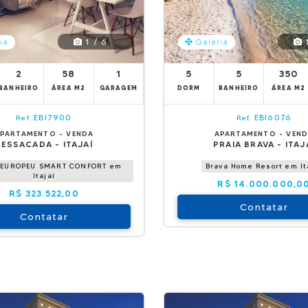
1 / 6
1
ia
Galeria
2
58
1
5
5
350
BANHEIRO
ÁREA M2
GARAGEM
DORM
BANHEIRO
ÁREA M2
EBI7900
EBI6076
Ref.
Ref.
PARTAMENTO - VENDA
APARTAMENTO - VEN
RESSACADA - ITAJAÍ
PRAIA BRAVA - ITAJ
 EUROPEU SMART CONFORT em
Brava Home Resort em It
Itajaí
R$ 14.000.000,0
R$ 323.522,00
Contatar
Contatar