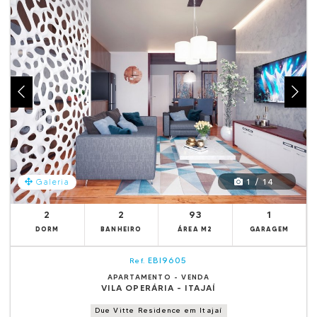
1 / 14
Galeria
2
2
93
1
DORM
BANHEIRO
ÁREA M2
GARAGEM
EBI9605
Ref.
APARTAMENTO - VENDA
VILA OPERÁRIA - ITAJAÍ
Due Vitte Residence em Itajaí