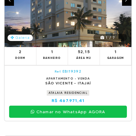
1 / 7
Galeria
2
1
52,15
1
DORM
BANHEIRO
ÁREA M2
GARAGEM
EBI19392
Ref.
APARTAMENTO - VENDA
SÃO VICENTE - ITAJAÍ
ATALAIA RESIDENCIAL
R$ 467.971,41
Chamar no WhatsApp AGORA