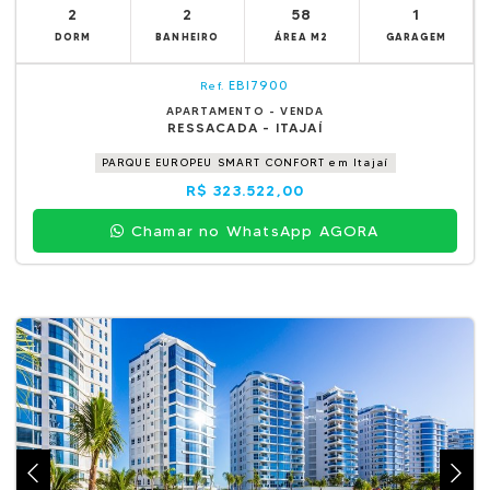
2
2
58
1
DORM
BANHEIRO
ÁREA M2
GARAGEM
EBI7900
Ref.
APARTAMENTO - VENDA
RESSACADA - ITAJAÍ
PARQUE EUROPEU SMART CONFORT em Itajaí
R$ 323.522,00
Chamar no WhatsApp AGORA