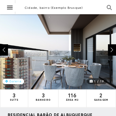
Navegação
Cidade, bairro (Exemplo Brusque)
1 / 19
Galeria
3
3
116
2
SUÍTE
BANHEIRO
ÁREA M2
GARAGEM
RESIDENCIAL BARÃO DE ALBUQUERQUE