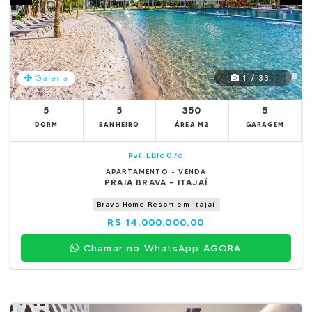
1 / 33
Galeria
5
5
350
5
DORM
BANHEIRO
ÁREA M2
GARAGEM
EBI6076
Ref.
APARTAMENTO - VENDA
PRAIA BRAVA - ITAJAÍ
Brava Home Resort em Itajaí
R$ 14.000.000,00
Chamar no WhatsApp AGORA