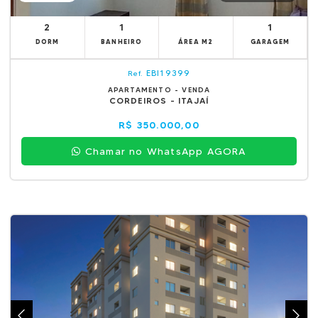
2
1
1
DORM
BANHEIRO
ÁREA M2
GARAGEM
EBI19399
Ref.
APARTAMENTO - VENDA
CORDEIROS - ITAJAÍ
R$ 350.000,00
Chamar no WhatsApp AGORA