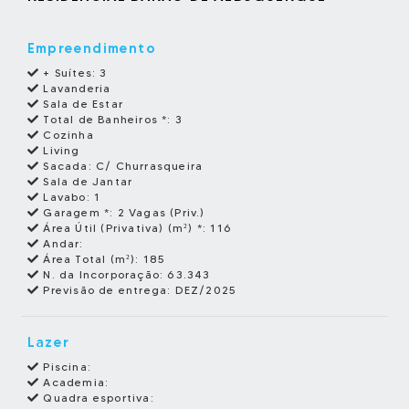
Empreendimento
+ Suítes:
3
Lavanderia
Sala de Estar
Total de Banheiros *:
3
Cozinha
Living
Sacada:
C/ Churrasqueira
Sala de Jantar
Lavabo:
1
Garagem *:
2 Vagas (Priv.)
Área Útil (Privativa) (m²) *:
116
Andar:
Área Total (m²):
185
N. da Incorporação:
63.343
Previsão de entrega:
DEZ/2025
Lazer
Piscina:
Academia:
Quadra esportiva: