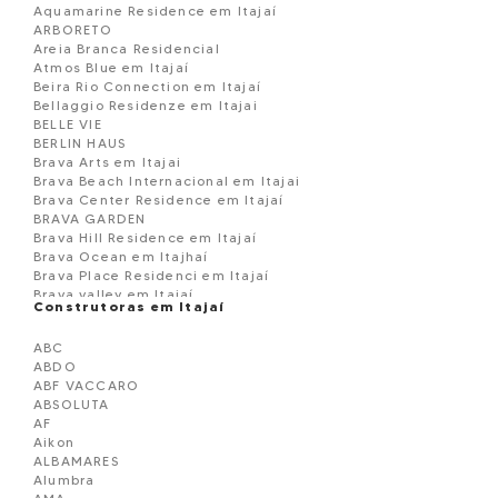
Aquamarine Residence em Itajaí
ARBORETO
Areia Branca Residencial
Atmos Blue em Itajaí
Beira Rio Connection em Itajaí
Bellaggio Residenze em Itajai
BELLE VIE
BERLIN HAUS
Brava Arts em Itajai
Brava Beach Internacional em Itajai
Brava Center Residence em Itajaí
BRAVA GARDEN
Brava Hill Residence em Itajaí
Brava Ocean em Itajhaí
Brava Place Residenci em Itajaí
Brava valley em Itajaí
Construtoras em Itajaí
Brava View em Itajaí
Brava Village em Itajaí
ABC
Brava Villi Soul Residence
ABDO
Brooklyn 365 Residence em Itajaí
ABF VACCARO
Camboriú Tower Residence em Itajaí
ABSOLUTA
Casa à venda em Itajaí
AF
CATANIA RESIDENCIAL
Aikon
Cézzane Residence em Itajaí
ALBAMARES
Cielo Di Amalfi em Itajaí
Alumbra
Classic em Itajaí