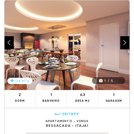
1 / 5
Galeria
2
1
63
1
DORM
BANHEIRO
ÁREA M2
GARAGEM
EBI7899
Ref.
APARTAMENTO - VENDA
RESSACADA - ITAJAÍ