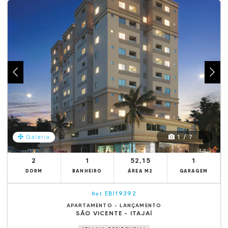
1 / 7
Galeria
2
1
52,15
1
DORM
BANHEIRO
ÁREA M2
GARAGEM
EBI19392
Ref.
APARTAMENTO - LANÇAMENTO
SÃO VICENTE - ITAJAÍ