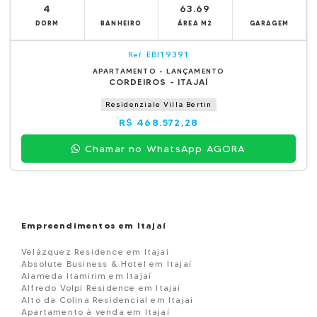
4
63.69
DORM
BANHEIRO
ÁREA M2
GARAGEM
EBI19391
Ref.
APARTAMENTO - LANÇAMENTO
CORDEIROS - ITAJAÍ
Residenziale Villa Bertin
R$ 468.572,28
Chamar no WhatsApp AGORA
Empreendimentos em Itajaí
Velázquez Residence em Itajaí
Absolute Business & Hotel em Itajaí
Alameda Itamirim em Itajaí
Alfredo Volpi Residence em Itajaí
Alto da Colina Residencial em Itajai
Apartamento à venda em Itajaí