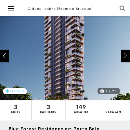
Navegação
Cidade, bairro (Exemplo Brusque)
1 / 23
Galeria
3
3
149
SUÍTE
BANHEIRO
ÁREA M2
GARAGEM
Blue Forest Residence em Porto Belo