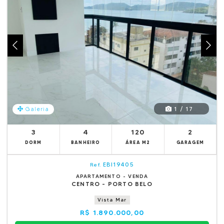
1 / 17
Galeria
3
4
120
2
DORM
BANHEIRO
ÁREA M2
GARAGEM
EBI19405
Ref.
APARTAMENTO - VENDA
CENTRO - PORTO BELO
Vista Mar
R$ 1.890.000,00