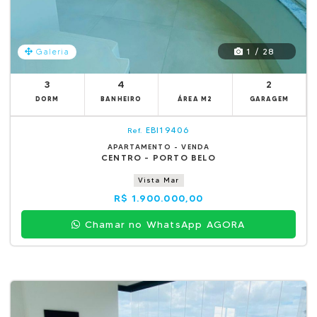
1 / 28
Galeria
3
4
2
DORM
BANHEIRO
ÁREA M2
GARAGEM
EBI19406
Ref.
APARTAMENTO - VENDA
CENTRO - PORTO BELO
Vista Mar
R$ 1.900.000,00
Chamar no WhatsApp AGORA