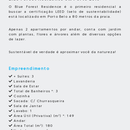
O Blue Forest Residence é o primeiro residencial a
buscar a certificação LEED (selo de sustentabilidade)
está localizado em Porto Belo a 80 metros da praia.
Apenas 2 apartamentos por andar, conta com jardim
com plantas, flores e árvores além de diversas opções
de lazer.
Sustentável de verdade é aproximar você da natureza!
Empreendimento
+ Suítes:
3
Lavanderia
Sala de Estar
Total de Banheiros *:
3
Cozinha
Sacada:
C/ Churrasqueira
Sala de Jantar
Lavabo:
1
Área Útil (Privativa) (m²) *:
149
Andar:
Área Total (m²):
180