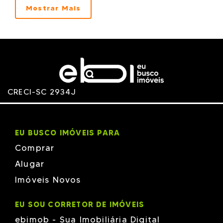
GRF
Mostrar Mais
GV
H EMPREENDIMENTOS - H LIVING
H-PIO
HKNOVE
Hype
Impactos
J.A. RUSSI
JLC
KREICH
LOCATELLI
CRECI-SC 2934J
M SANTOS
Macom
MC
MEIA PRAIA
MELCHIORETTO
EU BUSCO IMÓVEIS PARA
MJ7
N1
Comprar
PESSOA
Phacz
Alugar
PORTO VALENTE
Imóveis Novos
Poti Junior`s
PROFOR
RB
EU SOU CORRETOR DE IMÓVEIS
Revê
ROFRAN
ebimob - Sua Imobiliária Digital
Rosecon