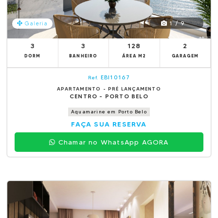
1 / 9
Galeria
3
3
128
2
DORM
BANHEIRO
ÁREA M2
GARAGEM
EBI10167
Ref.
APARTAMENTO - PRÉ LANÇAMENTO
CENTRO - PORTO BELO
Aquamarine em Porto Belo
FAÇA SUA RESERVA
Chamar no WhatsApp AGORA