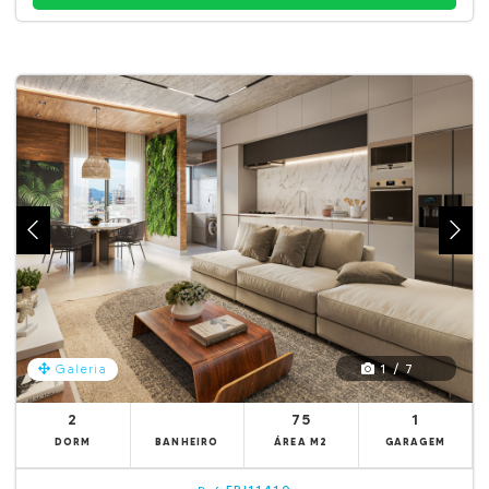
1 / 7
Galeria
2
75
1
DORM
BANHEIRO
ÁREA M2
GARAGEM