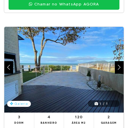
Chamar no WhatsApp AGORA
1 / 1
Galeria
3
4
120
2
DORM
BANHEIRO
ÁREA M2
GARAGEM