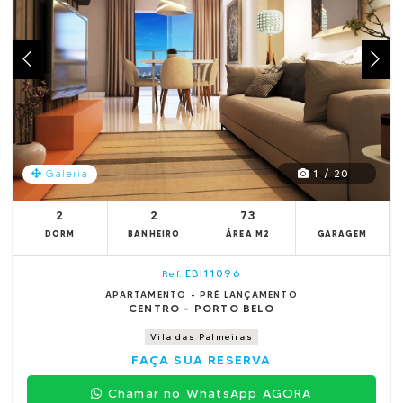
1 / 20
Galeria
2
2
73
DORM
BANHEIRO
ÁREA M2
GARAGEM
EBI11096
Ref.
APARTAMENTO - PRÉ LANÇAMENTO
CENTRO - PORTO BELO
Vila das Palmeiras
FAÇA SUA RESERVA
Chamar no WhatsApp AGORA