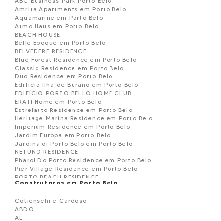
ABC Business Park Porto Belo
Amrita Apartments em Porto Belo
Aquamarine em Porto Belo
Atmo Haus em Porto Belo
BEACH HOUSE
Belle Epoque em Porto Belo
BELVEDERE RESIDENCE
Blue Forest Residence em Porto Belo
Classic Residence em Porto Belo
Duo Residence em Porto Belo
Edificio Ilha de Burano em Porto Belo
EDIFÍCIO PORTO BELLO HOME CLUB
ERATI Home em Porto Belo
Estrelatto Residence em Porto Belo
Heritage Marina Residence em Porto Belo
Imperium Residence em Porto Belo
Jardim Europa em Porto Belo
Jardins di Porto Belo em Porto Belo
NETUNO RESIDENCE
Pharol Do Porto Residence em Porto Belo
Pier Village Residence em Porto Belo
PORTO BEACH RESIDENCE
Construtoras em Porto Belo
Porto Di Grecia Residence em Porto Belo
Porto Premiere Residencial em Porto Belo
Cotienschi e Cardoso
Reserva do Arvoredo em Porto Belo
ABDO
RESIDENCIAL TARUMÃ EM PORTO BELO
AL
River View em Porto Belo