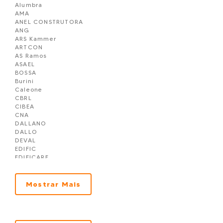
Alumbra
RIVERSIDE RESIDENCE
AMA
ROMA RESIDENZIALE EM PORTO BELO
ANEL CONSTRUTORA
RV. House Luxury Compact em Porto Belo
ANG
Sintra Residence em Porto Belo
ARS Kammer
Sunshine Apartaments em Porto Belo
ARTCON
The Empire Residence em Porto Belo
AS Ramos
ASAEL
BOSSA
Burini
Caleone
CBRL
CIBEA
CNA
DALLANO
DALLO
DEVAL
EDIFIC
EDIFICARE
Embralot
EXCELENCIA
F Vieira
Mostrar Mais
FASOLO & SIMON
Franka
GM SELENT
GPC