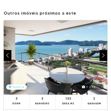
Outros imóveis próximos a este
1 / 12
Galeria
3
3
133
2
DORM
BANHEIRO
ÁREA M2
GARAGEM