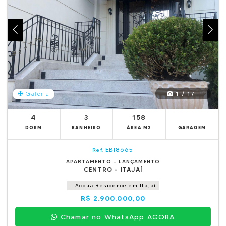
1 / 17
Galeria
4
3
158
DORM
BANHEIRO
ÁREA M2
GARAGEM
EBI8665
Ref.
APARTAMENTO - LANÇAMENTO
CENTRO - ITAJAÍ
L Acqua Residence em Itajaí
R$ 2.900.000,00
Chamar no WhatsApp AGORA