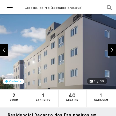
Navegação
Cidade, bairro (Exemplo Brusque)
1 / 39
Galeria
2
1
40
1
DORM
BANHEIRO
ÁREA M2
GARAGEM
Residencial Recanto dos Espinheiros em