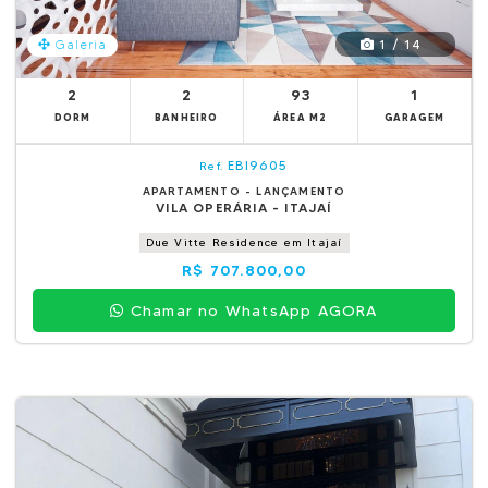
1 / 14
Galeria
2
2
93
1
DORM
BANHEIRO
ÁREA M2
GARAGEM
EBI9605
Ref.
APARTAMENTO - LANÇAMENTO
VILA OPERÁRIA - ITAJAÍ
Due Vitte Residence em Itajaí
R$ 707.800,00
Chamar no WhatsApp AGORA