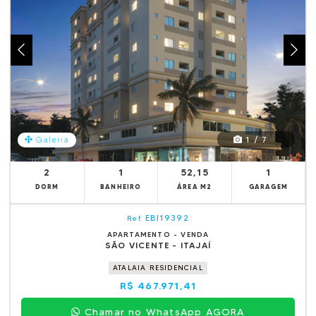
1 / 7
Galeria
2
1
52,15
1
DORM
BANHEIRO
ÁREA M2
GARAGEM
EBI19392
Ref.
APARTAMENTO - VENDA
SÃO VICENTE - ITAJAÍ
ATALAIA RESIDENCIAL
R$ 467.971,41
Chamar no WhatsApp AGORA