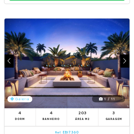
1 / 11
Galeria
4
4
203
3
DORM
BANHEIRO
ÁREA M2
GARAGEM
EBI7360
Ref.