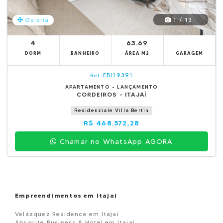
1 / 13
Galeria
4
63.69
DORM
BANHEIRO
ÁREA M2
GARAGEM
EBI19391
Ref.
APARTAMENTO - LANÇAMENTO
CORDEIROS - ITAJAÍ
Residenziale Villa Bertin
R$ 468.572,28
Chamar no WhatsApp AGORA
Empreendimentos em Itajaí
Velázquez Residence em Itajaí
Absolute Business & Hotel em Itajaí