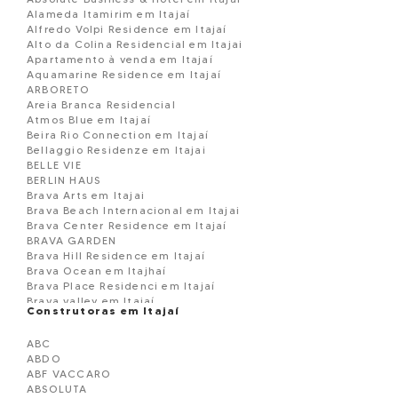
Alameda Itamirim em Itajaí
Alfredo Volpi Residence em Itajaí
Alto da Colina Residencial em Itajai
Apartamento à venda em Itajaí
Aquamarine Residence em Itajaí
ARBORETO
Areia Branca Residencial
Atmos Blue em Itajaí
Beira Rio Connection em Itajaí
Bellaggio Residenze em Itajai
BELLE VIE
BERLIN HAUS
Brava Arts em Itajai
Brava Beach Internacional em Itajai
Brava Center Residence em Itajaí
BRAVA GARDEN
Brava Hill Residence em Itajaí
Brava Ocean em Itajhaí
Brava Place Residenci em Itajaí
Brava valley em Itajaí
Construtoras em Itajaí
Brava View em Itajaí
Brava Village em Itajaí
ABC
Brava Villi Soul Residence
ABDO
Brooklyn 365 Residence em Itajaí
ABF VACCARO
Camboriú Tower Residence em Itajaí
ABSOLUTA
Casa à venda em Itajaí