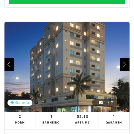
1 / 7
Galeria
2
1
52,15
1
DORM
BANHEIRO
ÁREA M2
GARAGEM