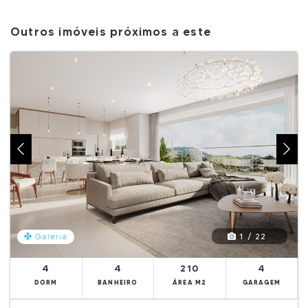
Outros imóveis próximos a este
1 / 22
Galeria
4
4
210
4
DORM
BANHEIRO
ÁREA M2
GARAGEM