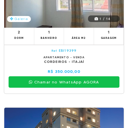
1 / 14
Galeria
2
1
1
DORM
BANHEIRO
ÁREA M2
GARAGEM
EBI19399
Ref.
APARTAMENTO - VENDA
CORDEIROS - ITAJAÍ
R$ 350.000,00
Chamar no WhatsApp AGORA