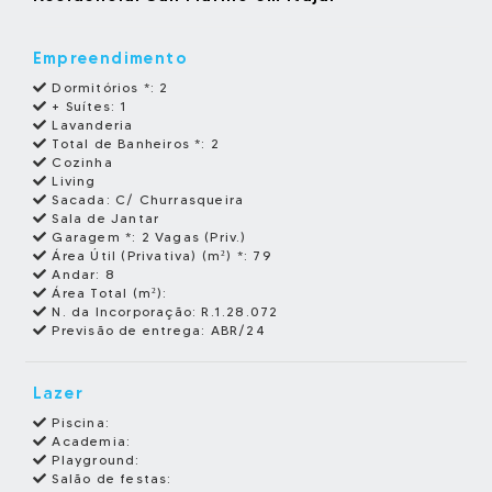
Empreendimento
Dormitórios *:
2
+ Suítes:
1
Lavanderia
Total de Banheiros *:
2
Cozinha
Living
Sacada:
C/ Churrasqueira
Sala de Jantar
Garagem *:
2 Vagas (Priv.)
Área Útil (Privativa) (m²) *:
79
Andar:
8
Área Total (m²):
N. da Incorporação:
R.1.28.072
Previsão de entrega:
ABR/24
Lazer
Piscina:
Academia:
Playground:
Salão de festas: