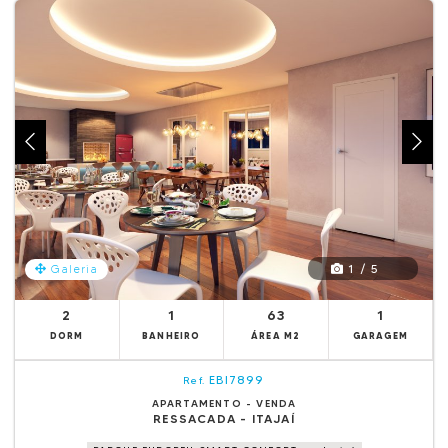
1 / 5
Galeria
2
1
63
1
DORM
BANHEIRO
ÁREA M2
GARAGEM
EBI7899
Ref.
APARTAMENTO - VENDA
RESSACADA - ITAJAÍ