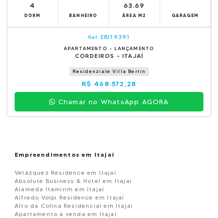
4
63.69
DORM
BANHEIRO
ÁREA M2
GARAGEM
EBI19391
Ref.
APARTAMENTO - LANÇAMENTO
CORDEIROS - ITAJAÍ
Residenziale Villa Bertin
R$ 468.572,28
Chamar no WhatsApp AGORA
Empreendimentos em Itajaí
Velázquez Residence em Itajaí
Absolute Business & Hotel em Itajaí
Alameda Itamirim em Itajaí
Alfredo Volpi Residence em Itajaí
Alto da Colina Residencial em Itajai
Apartamento à venda em Itajaí