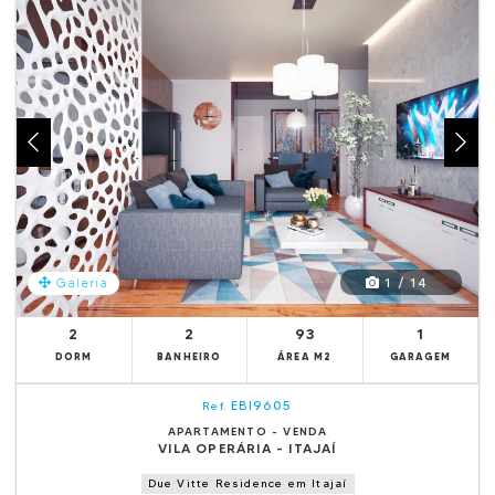
1 / 14
Galeria
2
2
93
1
DORM
BANHEIRO
ÁREA M2
GARAGEM
EBI9605
Ref.
APARTAMENTO - VENDA
VILA OPERÁRIA - ITAJAÍ
Due Vitte Residence em Itajaí