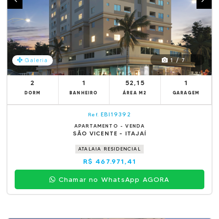
1 / 7
Galeria
2
1
52,15
1
DORM
BANHEIRO
ÁREA M2
GARAGEM
EBI19392
Ref.
APARTAMENTO - VENDA
SÃO VICENTE - ITAJAÍ
ATALAIA RESIDENCIAL
R$ 467.971,41
Chamar no WhatsApp AGORA