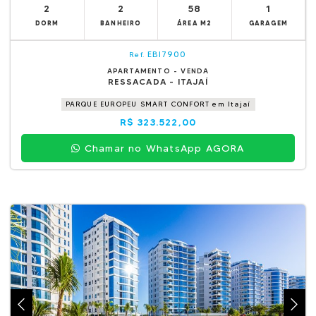
2
2
58
1
DORM
BANHEIRO
ÁREA M2
GARAGEM
EBI7900
Ref.
APARTAMENTO - VENDA
RESSACADA - ITAJAÍ
PARQUE EUROPEU SMART CONFORT em Itajaí
R$ 323.522,00
Chamar no WhatsApp AGORA