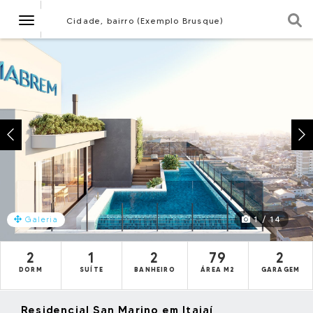
Navegação
Cidade, bairro (Exemplo Brusque)
1 / 14
Galeria
2
1
2
79
2
DORM
SUÍTE
BANHEIRO
ÁREA M2
GARAGEM
Residencial San Marino em Itajaí