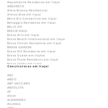
Aquamarine Residence em Itajaí
ARBORETO
Areia Branca Residencial
Atmos Blue em Itajaí
Beira Rio Connection em Itajaí
Bellaggio Residenze em Itajai
BELLE VIE
BERLIN HAUS
Brava Arts em Itajai
Brava Beach Internacional em Itajai
Brava Center Residence em Itajaí
BRAVA GARDEN
Brava Hill Residence em Itajaí
Brava Ocean em Itajhaí
Brava Place Residenci em Itajaí
Brava valley em Itajaí
Construtoras em Itajaí
Brava View em Itajaí
Brava Village em Itajaí
ABC
Brava Villi Soul Residence
ABDO
Brooklyn 365 Residence em Itajaí
ABF VACCARO
Camboriú Tower Residence em Itajaí
ABSOLUTA
Casa à venda em Itajaí
AF
CATANIA RESIDENCIAL
Aikon
Cézzane Residence em Itajaí
ALBAMARES
Cielo Di Amalfi em Itajaí
Alumbra
Classic em Itajaí
AMA