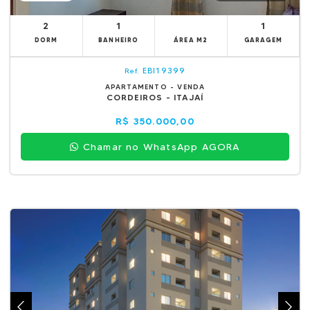
2
1
1
DORM
BANHEIRO
ÁREA M2
GARAGEM
EBI19399
Ref.
APARTAMENTO - VENDA
CORDEIROS - ITAJAÍ
R$ 350.000,00
Chamar no WhatsApp AGORA