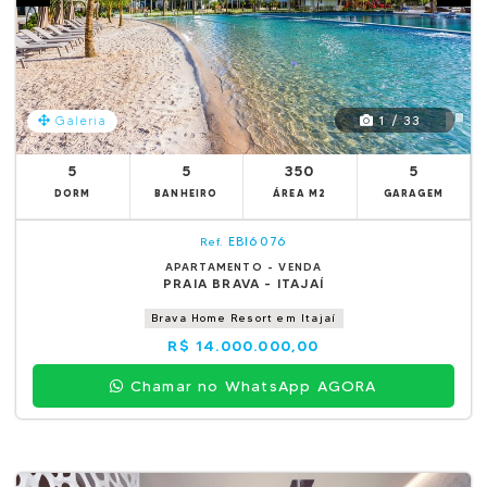
1 / 33
Galeria
5
5
350
5
DORM
BANHEIRO
ÁREA M2
GARAGEM
EBI6076
Ref.
APARTAMENTO - VENDA
PRAIA BRAVA - ITAJAÍ
Brava Home Resort em Itajaí
R$ 14.000.000,00
Chamar no WhatsApp AGORA