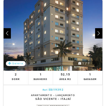
1 / 7
Galeria
2
1
52,15
1
DORM
BANHEIRO
ÁREA M2
GARAGEM
EBI19392
Ref.
APARTAMENTO - LANÇAMENTO
SÃO VICENTE - ITAJAÍ