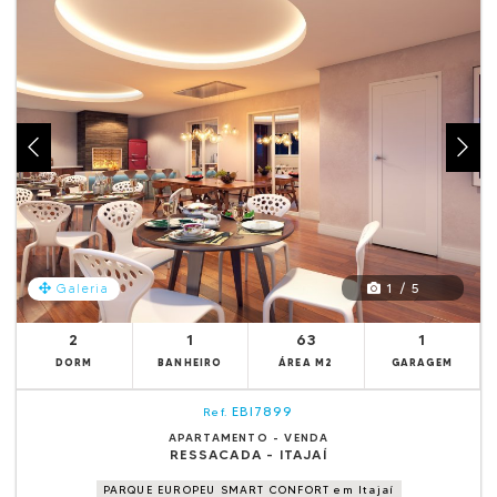
1 / 5
Galeria
2
1
63
1
DORM
BANHEIRO
ÁREA M2
GARAGEM
EBI7899
Ref.
APARTAMENTO - VENDA
RESSACADA - ITAJAÍ
PARQUE EUROPEU SMART CONFORT em Itajaí