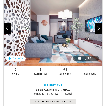
1 / 14
Galeria
2
2
93
1
DORM
BANHEIRO
ÁREA M2
GARAGEM
EBI9605
Ref.
APARTAMENTO - VENDA
VILA OPERÁRIA - ITAJAÍ
Due Vitte Residence em Itajaí