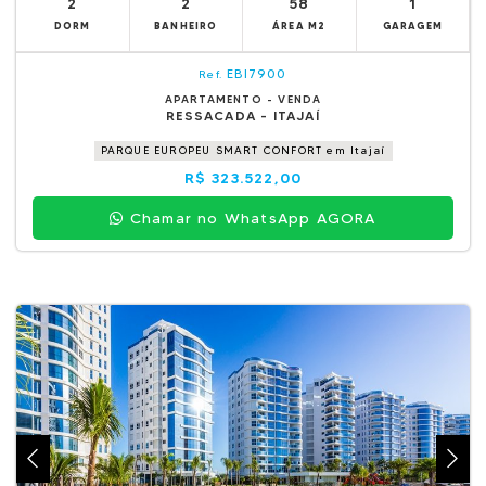
2
2
58
1
DORM
BANHEIRO
ÁREA M2
GARAGEM
EBI7900
Ref.
APARTAMENTO - VENDA
RESSACADA - ITAJAÍ
PARQUE EUROPEU SMART CONFORT em Itajaí
R$ 323.522,00
Chamar no WhatsApp AGORA