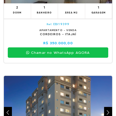
2
1
1
DORM
BANHEIRO
ÁREA M2
GARAGEM
EBI19399
Ref.
APARTAMENTO - VENDA
CORDEIROS - ITAJAÍ
R$ 350.000,00
Chamar no WhatsApp AGORA