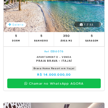
1 / 33
Galeria
5
5
350
5
DORM
BANHEIRO
ÁREA M2
GARAGEM
EBI6076
Ref.
APARTAMENTO - VENDA
PRAIA BRAVA - ITAJAÍ
Brava Home Resort em Itajaí
R$ 14.000.000,00
Chamar no WhatsApp AGORA