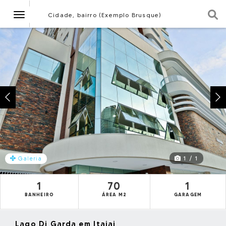
Navegação
Cidade, bairro (Exemplo Brusque)
1 / 1
Galeria
1
70
1
BANHEIRO
ÁREA M2
GARAGEM
Lago Di Garda em Itajai