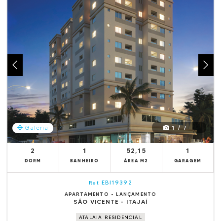
1 / 7
Galeria
2
1
52,15
1
DORM
BANHEIRO
ÁREA M2
GARAGEM
EBI19392
Ref.
APARTAMENTO - LANÇAMENTO
SÃO VICENTE - ITAJAÍ
ATALAIA RESIDENCIAL