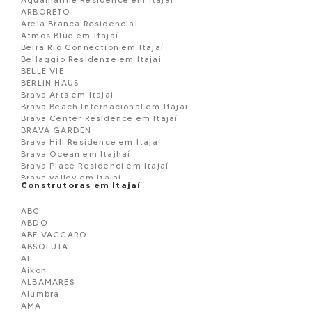
ARBORETO
Areia Branca Residencial
Atmos Blue em Itajaí
Beira Rio Connection em Itajaí
Bellaggio Residenze em Itajai
BELLE VIE
BERLIN HAUS
Brava Arts em Itajai
Brava Beach Internacional em Itajai
Brava Center Residence em Itajaí
BRAVA GARDEN
Brava Hill Residence em Itajaí
Brava Ocean em Itajhaí
Brava Place Residenci em Itajaí
Brava valley em Itajaí
Construtoras em Itajaí
Brava View em Itajaí
Brava Village em Itajaí
ABC
Brava Villi Soul Residence
ABDO
Brooklyn 365 Residence em Itajaí
ABF VACCARO
Camboriú Tower Residence em Itajaí
ABSOLUTA
Casa à venda em Itajaí
AF
CATANIA RESIDENCIAL
Aikon
Cézzane Residence em Itajaí
ALBAMARES
Cielo Di Amalfi em Itajaí
Alumbra
Classic em Itajaí
AMA
Condomínio Horizontal Praia Brava em Itajaí