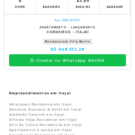
4
63.69
DORM
BANHEIRO
ÁREA M2
GARAGEM
EBI19391
Ref.
APARTAMENTO - LANÇAMENTO
CORDEIROS - ITAJAÍ
Residenziale Villa Bertin
R$ 468.572,28
Chamar no WhatsApp AGORA
Empreendimentos em Itajaí
Velázquez Residence em Itajaí
Absolute Business & Hotel em Itajaí
Alameda Itamirim em Itajaí
Alfredo Volpi Residence em Itajaí
Alto da Colina Residencial em Itajai
Apartamento à venda em Itajaí
Aquamarine Residence em Itajaí