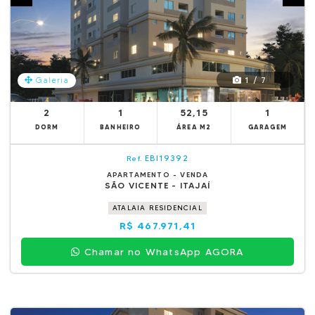
1 / 7
Galeria
2
1
52,15
1
DORM
BANHEIRO
ÁREA M2
GARAGEM
EBI19392
Ref.
APARTAMENTO - VENDA
SÃO VICENTE - ITAJAÍ
ATALAIA RESIDENCIAL
R$ 467.971,41
Chamar no WhatsApp AGORA