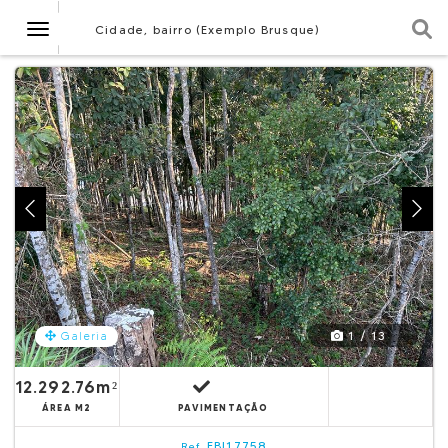
Navegação
Cidade, bairro (Exemplo Brusque)
1 / 13
Galeria
12.292.76m²
ÁREA M2
PAVIMENTAÇÃO
EBI17758
Ref.