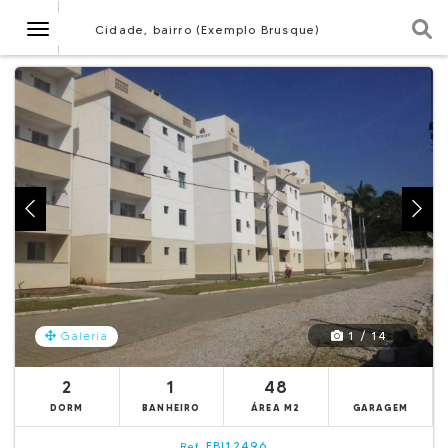
Navegação
Cidade, bairro (Exemplo Brusque)
1 / 14
Galeria
2
1
48
DORM
BANHEIRO
ÁREA M2
GARAGEM
EBI12496
Ref.