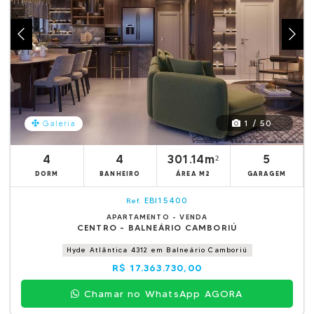
1 / 50
Galeria
4
4
301.14m²
5
DORM
BANHEIRO
ÁREA M2
GARAGEM
EBI15400
Ref.
APARTAMENTO - VENDA
CENTRO - BALNEÁRIO CAMBORIÚ
Hyde Atlântica 4312 em Balneário Camboriú
R$ 17.363.730,00
Chamar no WhatsApp AGORA