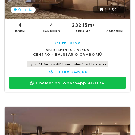
1 / 50
Galeria
4
4
232.15m²
DORM
BANHEIRO
ÁREA M2
GARAGEM
EBI15398
Ref.
APARTAMENTO - VENDA
CENTRO - BALNEÁRIO CAMBORIÚ
Hyde Atlântica 4312 em Balneário Camboriú
R$ 10.745.245,00
Chamar no WhatsApp AGORA