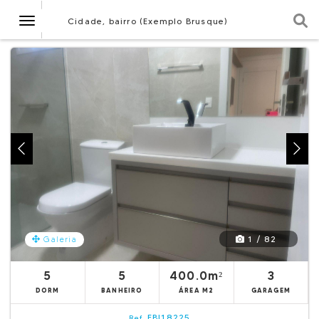
Navegação
Cidade, bairro (Exemplo Brusque)
1 / 82
Galeria
5
5
400.0m²
3
DORM
BANHEIRO
ÁREA M2
GARAGEM
EBI18225
Ref.