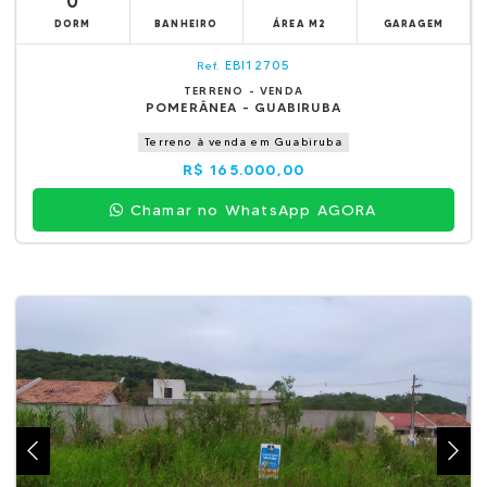
0
DORM
BANHEIRO
ÁREA M2
GARAGEM
EBI12705
Ref.
TERRENO - VENDA
POMERÂNEA - GUABIRUBA
Terreno à venda em Guabiruba
R$ 165.000,00
Chamar no WhatsApp AGORA