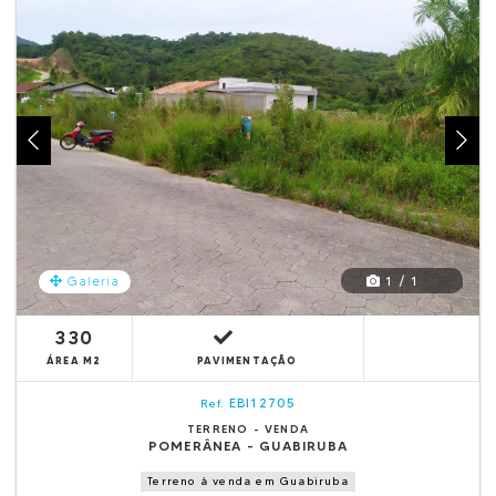
1 / 1
Galeria
330
ÁREA M2
PAVIMENTAÇÃO
EBI12705
Ref.
TERRENO - VENDA
POMERÂNEA - GUABIRUBA
Terreno à venda em Guabiruba