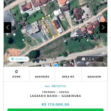
1 / 4
Galeria
0
DORM
BANHEIRO
ÁREA M2
GARAGEM
EBI15713
Ref.
TERRENO - VENDA
LAGEADO BAIXO - GUABIRUBA
R$ 170.000,00