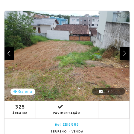
1 / 1
Galeria
325
ÁREA M2
PAVIMENTAÇÃO
EBI5885
Ref.
TERRENO - VENDA