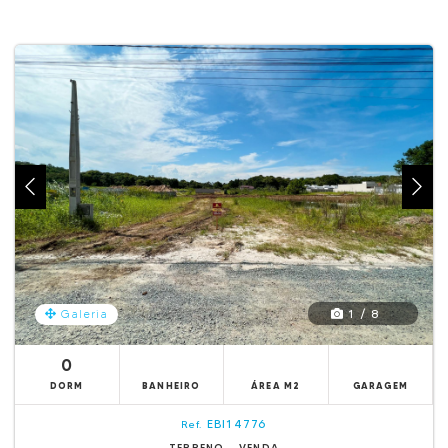
1 / 8
Galeria
0
DORM
BANHEIRO
ÁREA M2
GARAGEM
EBI14776
Ref.
TERRENO - VENDA