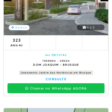
1 / 7
Galeria
323
ÁREA M2
EBI10142
Ref.
TERRENO - VENDA
DOM JOAQUIM - BRUSQUE
Loteamento Jardim das Hortênsias em Brusque
CONSULTE
Chamar no WhatsApp AGORA