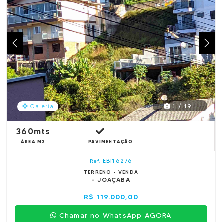
1 / 19
Galeria
360mts
ÁREA M2
PAVIMENTAÇÃO
EBI16276
Ref.
TERRENO - VENDA
- JOAÇABA
R$ 119.000,00
Chamar no WhatsApp AGORA