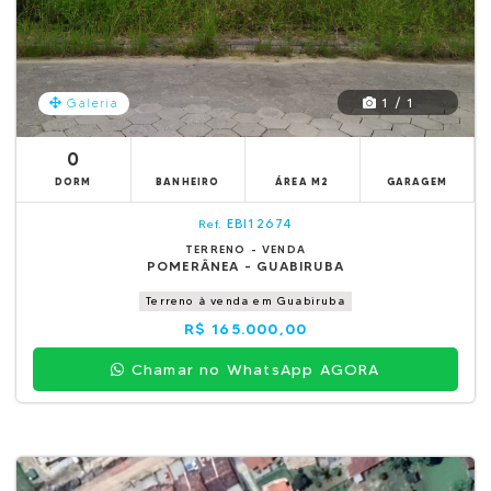
1 / 1
Galeria
0
DORM
BANHEIRO
ÁREA M2
GARAGEM
EBI12674
Ref.
TERRENO - VENDA
POMERÂNEA - GUABIRUBA
Terreno à venda em Guabiruba
R$ 165.000,00
Chamar no WhatsApp AGORA