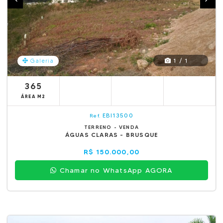
1 / 1
Galeria
365
ÁREA M2
EBI13500
Ref.
TERRENO - VENDA
ÁGUAS CLARAS - BRUSQUE
R$ 150.000,00
Chamar no WhatsApp AGORA