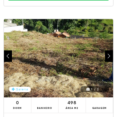
1 / 2
Galeria
0
498
DORM
BANHEIRO
ÁREA M2
GARAGEM