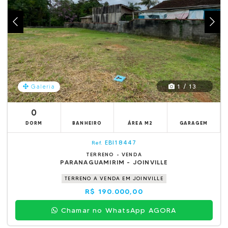
1 / 13
Galeria
0
DORM
BANHEIRO
ÁREA M2
GARAGEM
EBI18447
Ref.
TERRENO - VENDA
PARANAGUAMIRIM - JOINVILLE
TERRENO A VENDA EM JOINVILLE
R$ 190.000,00
Chamar no WhatsApp AGORA