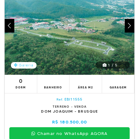
1 / 5
Galeria
0
DORM
BANHEIRO
ÁREA M2
GARAGEM
EBI11555
Ref.
TERRENO - VENDA
DOM JOAQUIM - BRUSQUE
R$ 180.500,00
Chamar no WhatsApp AGORA