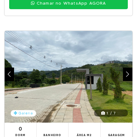
Chamar no WhatsApp AGORA
1 / 7
Galeria
0
DORM
BANHEIRO
ÁREA M2
GARAGEM