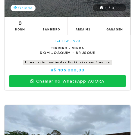
1 / 3
Galeria
0
DORM
BANHEIRO
ÁREA M2
GARAGEM
EBI13973
Ref.
TERRENO - VENDA
DOM JOAQUIM - BRUSQUE
Loteamento Jardim das Hortênsias em Brusque
R$ 185.000,00
Chamar no WhatsApp AGORA