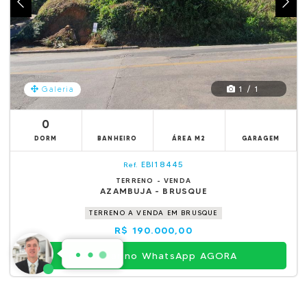
1 / 1
Galeria
0
DORM
BANHEIRO
ÁREA M2
GARAGEM
EBI18445
Ref.
TERRENO - VENDA
AZAMBUJA - BRUSQUE
TERRENO A VENDA EM BRUSQUE
R$ 190.000,00
Chamar no WhatsApp AGORA