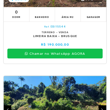
0
DORM
BANHEIRO
ÁREA M2
GARAGEM
EBI15544
Ref.
TERRENO - VENDA
LIMEIRA BAIXA - BRUSQUE
R$ 190.000,00
Chamar no WhatsApp AGORA