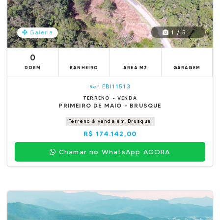
1 / 5
Galeria
0
DORM
BANHEIRO
ÁREA M2
GARAGEM
EBI11513
Ref.
TERRENO - VENDA
PRIMEIRO DE MAIO - BRUSQUE
Terreno à venda em Brusque
R$ 174.142,00
Chamar no WhatsApp AGORA