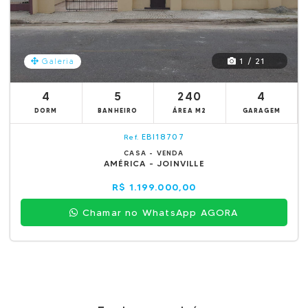
1 / 21
Galeria
4
5
240
4
DORM
BANHEIRO
ÁREA M2
GARAGEM
EBI18707
Ref.
CASA - VENDA
AMÉRICA - JOINVILLE
R$ 1.199.000,00
Chamar no WhatsApp AGORA