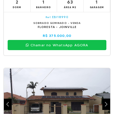
2
1
63
1
DORM
BANHEIRO
ÁREA M2
GARAGEM
EBI18990
Ref.
SOBRADO GEMINADO - VENDA
FLORESTA - JOINVILLE
R$ 375.000,00
Chamar no WhatsApp AGORA