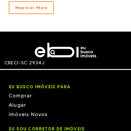
Phacz
Plaenge
Mostrar Mais
RICHTER
Rottas
RV
TALITA - MJM
TOP HD
Vanguard
Versatille
VIPLAN
Volpi
WECON
xxxx xxxxx
CRECI-SC 2934J
EU BUSCO IMÓVEIS PARA
Comprar
Alugar
Imóveis Novos
EU SOU CORRETOR DE IMÓVEIS