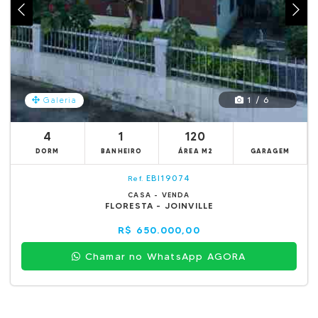
1 / 6
Galeria
4
1
120
DORM
BANHEIRO
ÁREA M2
GARAGEM
EBI19074
Ref.
CASA - VENDA
FLORESTA - JOINVILLE
R$ 650.000,00
Chamar no WhatsApp AGORA