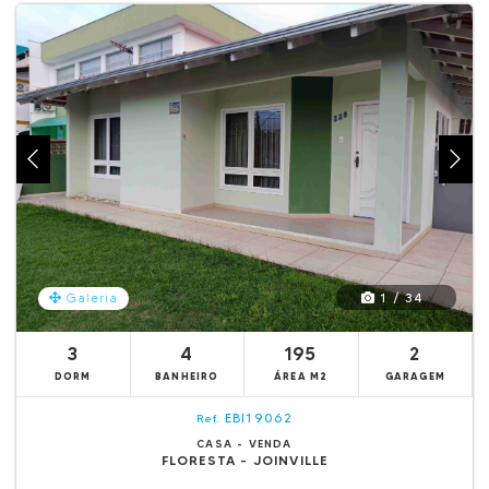
1 / 34
Galeria
3
4
195
2
DORM
BANHEIRO
ÁREA M2
GARAGEM
EBI19062
Ref.
CASA - VENDA
FLORESTA - JOINVILLE