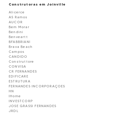
Construtoras em Joinville
Alicerce
AS Ramos
AUCOR
Bem Morar
Bendini
Benveartt
BFABBRIANI
Brava Beach
Campos
CANDIDO
Construttore
CONVISA
CR FERNANDES
EDIFICARE
ESTRUTURA
FERNANDES INCORPORAÇOES
HN
IHome
INVESTCORP
JOSE GRASSI FERNANDES
JRDL
LHW
Marfa Construtora
OGLIARI