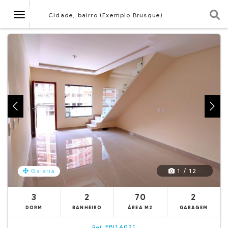
Navegação
Cidade, bairro (Exemplo Brusque)
1 / 12
Galeria
3
2
70
2
DORM
BANHEIRO
ÁREA M2
GARAGEM
EBI14021
Ref.