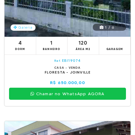
1 / 6
Galeria
4
1
120
DORM
BANHEIRO
ÁREA M2
GARAGEM
EBI19074
Ref.
CASA - VENDA
FLORESTA - JOINVILLE
R$ 650.000,00
Chamar no WhatsApp AGORA