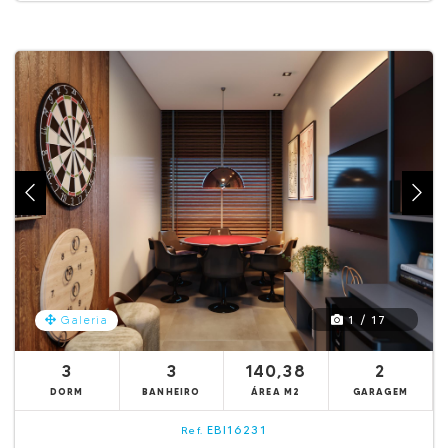
1 / 17
Galeria
3
3
140,38
2
DORM
BANHEIRO
ÁREA M2
GARAGEM
EBI16231
Ref.