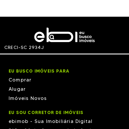
Rottas
RV
TALITA - MJM
TOP HD
Vanguard
Versatille
VIPLAN
Volpi
WECON
xxxx xxxxx
CRECI-SC 2934J
EU BUSCO IMÓVEIS PARA
Comprar
Alugar
Imóveis Novos
EU SOU CORRETOR DE IMÓVEIS
ebimob - Sua Imobiliária Digital