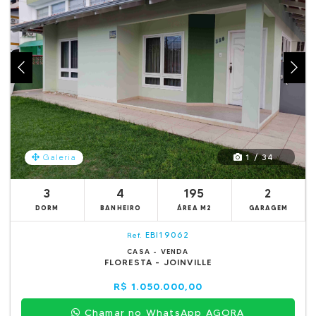
1 / 34
Galeria
3
4
195
2
DORM
BANHEIRO
ÁREA M2
GARAGEM
EBI19062
Ref.
CASA - VENDA
FLORESTA - JOINVILLE
R$ 1.050.000,00
Chamar no WhatsApp AGORA