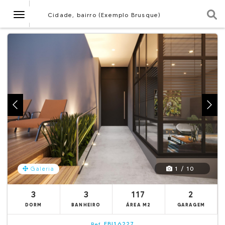
Navegação
Cidade, bairro (Exemplo Brusque)
1 / 10
Galeria
3
3
117
2
DORM
BANHEIRO
ÁREA M2
GARAGEM
EBI16227
Ref.