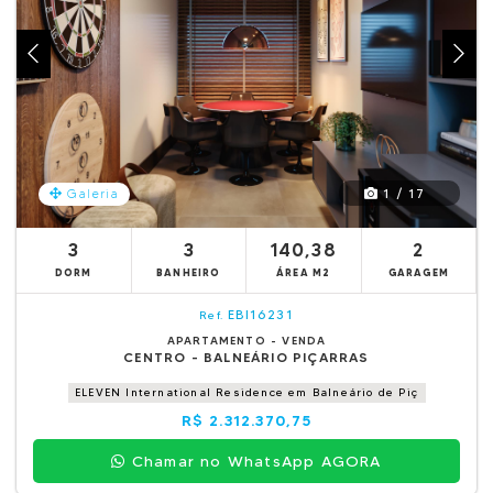
1 / 17
Galeria
3
3
140,38
2
DORM
BANHEIRO
ÁREA M2
GARAGEM
EBI16231
Ref.
APARTAMENTO - VENDA
CENTRO - BALNEÁRIO PIÇARRAS
ELEVEN International Residence em Balneário de Piç
R$ 2.312.370,75
Chamar no WhatsApp AGORA