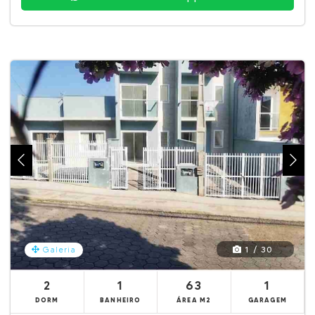
1 / 30
Galeria
2
1
63
1
DORM
BANHEIRO
ÁREA M2
GARAGEM