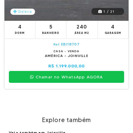
1 / 21
Galeria
4
5
240
4
DORM
BANHEIRO
ÁREA M2
GARAGEM
EBI18707
Ref.
CASA - VENDA
AMÉRICA - JOINVILLE
R$ 1.199.000,00
Chamar no WhatsApp AGORA
Explore também
Veja também em Joinville