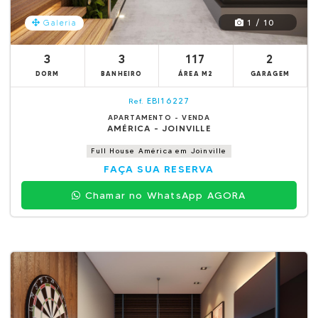
1 / 10
Galeria
3
3
117
2
DORM
BANHEIRO
ÁREA M2
GARAGEM
EBI16227
Ref.
APARTAMENTO - VENDA
AMÉRICA - JOINVILLE
Full House América em Joinville
FAÇA SUA RESERVA
Chamar no WhatsApp AGORA