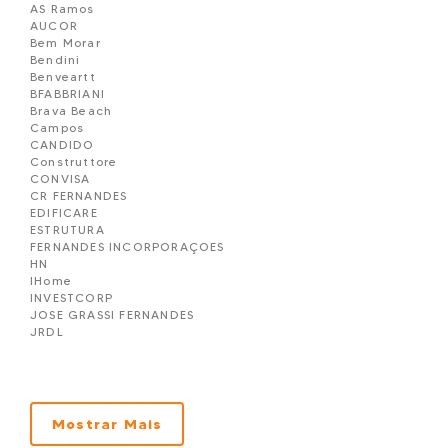
AS Ramos
AUCOR
Bem Morar
Bendini
Benveartt
BFABBRIANI
Brava Beach
Campos
CANDIDO
Construttore
CONVISA
CR FERNANDES
EDIFICARE
ESTRUTURA
FERNANDES INCORPORAÇOES
HN
IHome
INVESTCORP
JOSE GRASSI FERNANDES
JRDL
LHW
Marfa Construtora
OGLIARI
Phacz
Plaenge
Mostrar Mais
RICHTER