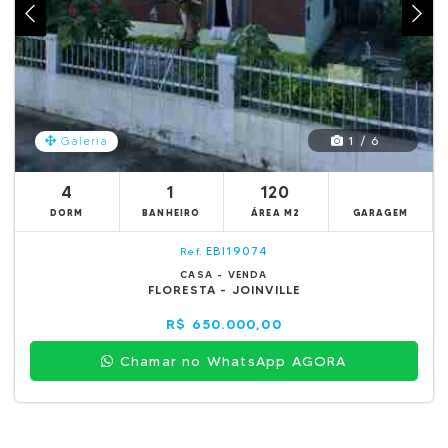
1 / 6
Galeria
4
1
120
DORM
BANHEIRO
ÁREA M2
GARAGEM
EBI19074
Ref.
CASA - VENDA
FLORESTA - JOINVILLE
R$ 650.000,00
Chamar no WhatsApp AGORA