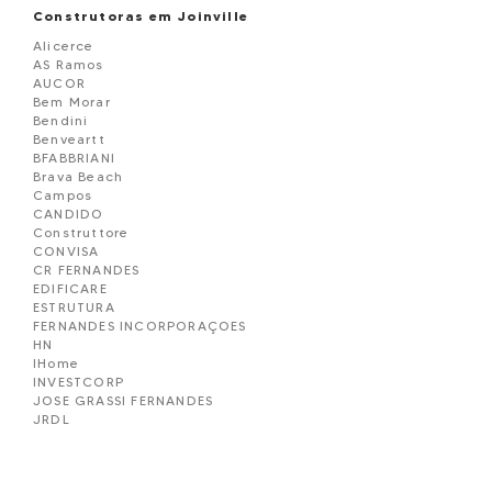
Construtoras em Joinville
Alicerce
AS Ramos
AUCOR
Bem Morar
Bendini
Benveartt
BFABBRIANI
Brava Beach
Campos
CANDIDO
Construttore
CONVISA
CR FERNANDES
EDIFICARE
ESTRUTURA
FERNANDES INCORPORAÇOES
HN
IHome
INVESTCORP
JOSE GRASSI FERNANDES
JRDL
LHW
Marfa Construtora
OGLIARI