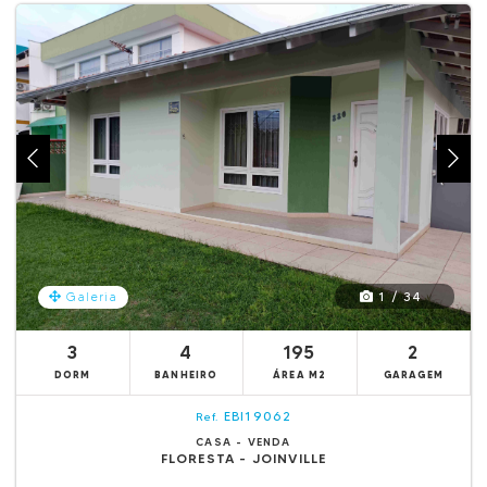
1 / 34
Galeria
3
4
195
2
DORM
BANHEIRO
ÁREA M2
GARAGEM
EBI19062
Ref.
CASA - VENDA
FLORESTA - JOINVILLE