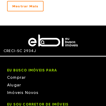
Phacz
Plaenge
Mostrar Mais
RICHTER
Rottas
RV
TALITA - MJM
TOP HD
Vanguard
Versatille
VIPLAN
Volpi
WECON
xxxx xxxxx
CRECI-SC 2934J
EU BUSCO IMÓVEIS PARA
Comprar
Alugar
Imóveis Novos
EU SOU CORRETOR DE IMÓVEIS