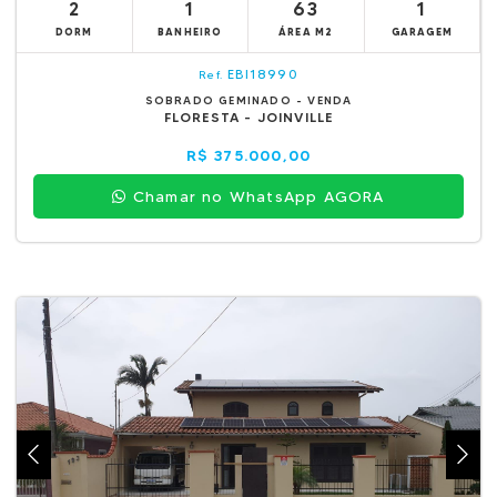
2
1
63
1
DORM
BANHEIRO
ÁREA M2
GARAGEM
EBI18990
Ref.
SOBRADO GEMINADO - VENDA
FLORESTA - JOINVILLE
R$ 375.000,00
Chamar no WhatsApp AGORA