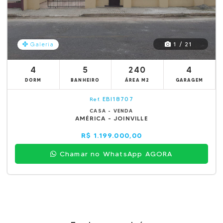
1 / 21
Galeria
4
5
240
4
DORM
BANHEIRO
ÁREA M2
GARAGEM
EBI18707
Ref.
CASA - VENDA
AMÉRICA - JOINVILLE
R$ 1.199.000,00
Chamar no WhatsApp AGORA