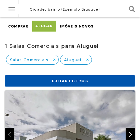
Navegação
Cidade, bairro (Exemplo Brusque)
ALUGAR
COMPRAR
IMÓVEIS NOVOS
1 Salas Comerciais
para Aluguel
Salas Comerciais
Aluguel
close
close
EDITAR FILTROS