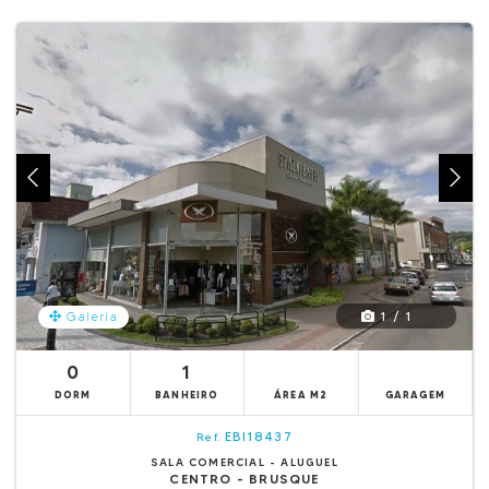
1 / 1
Galeria
0
1
DORM
BANHEIRO
ÁREA M2
GARAGEM
EBI18437
Ref.
SALA COMERCIAL - ALUGUEL
CENTRO - BRUSQUE