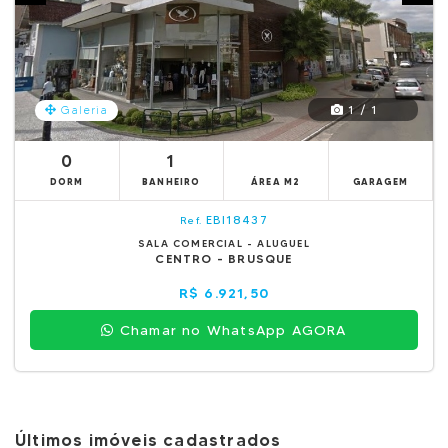
1 / 1
Galeria
0
1
DORM
BANHEIRO
ÁREA M2
GARAGEM
EBI18437
Ref.
SALA COMERCIAL - ALUGUEL
CENTRO - BRUSQUE
R$ 6.921,50
Chamar no WhatsApp AGORA
Últimos imóveis cadastrados