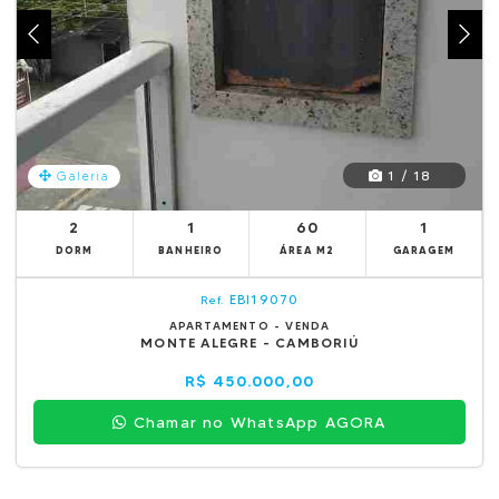
1 / 18
Galeria
2
1
60
1
DORM
BANHEIRO
ÁREA M2
GARAGEM
EBI19070
Ref.
APARTAMENTO - VENDA
MONTE ALEGRE - CAMBORIÚ
R$ 450.000,00
Chamar no WhatsApp AGORA