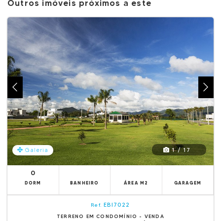
Outros imóveis próximos a este
1 / 17
Galeria
0
DORM
BANHEIRO
ÁREA M2
GARAGEM
EBI7022
Ref.
TERRENO EM CONDOMÍNIO - VENDA