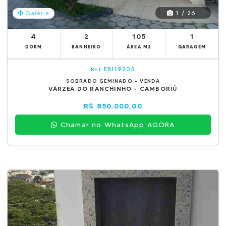
1 / 26
Galeria
4
2
105
1
DORM
BANHEIRO
ÁREA M2
GARAGEM
EBI19205
Ref.
SOBRADO GEMINADO - VENDA
VÁRZEA DO RANCHINHO - CAMBORIÚ
R$ 850.000,00
Chamar no WhatsApp AGORA