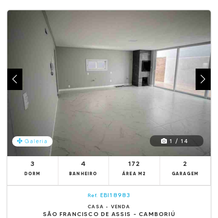
1 / 14
Galeria
3
4
172
2
DORM
BANHEIRO
ÁREA M2
GARAGEM
EBI18983
Ref.
CASA - VENDA
SÃO FRANCISCO DE ASSIS - CAMBORIÚ