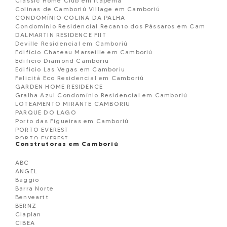
Classic Home Club em Itapema
Colinas de Camboriú Village em Camboriú
CONDOMÍNIO COLINA DA PALHA
Condomínio Residencial Recanto dos Pássaros em Cam
DALMARTIN RESIDENCE FIIT
Deville Residencial em Camboriú
Edifício Chateau Marseille em Camboriú
Edificio Diamond Camboriu
Edificio Las Vegas em Camboriu
Felicitá Eco Residencial em Camboriú
GARDEN HOME RESIDENCE
Gralha Azul Condomínio Residencial em Camboriú
LOTEAMENTO MIRANTE CAMBORIU
PARQUE DO LAGO
Porto das Figueiras em Camboriú
PORTO EVEREST
PORTO EVEREST
Construtoras em Camboriú
Porto Vicenzo em Camboriú
Residencial Pedras Brancas em Camboriú
ABC
RESIDENCIAL UNION
ANGEL
Sobrado Triplex em Camboriu
Baggio
Terreno à venda em Camboriú
Barra Norte
Unique Residence em Camboriú
Benveartt
Valle Encantado em Camboriú
BERNZ
VENICE
Ciaplan
Vila Do Bosque em Camboriú
CIBEA
Vila dos Cedros Residencial em Camboriu