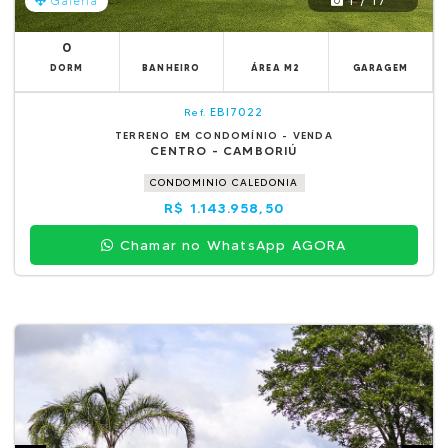
1 / 17
Galeria
0
DORM
BANHEIRO
ÁREA M2
GARAGEM
EBI7022
Ref.
TERRENO EM CONDOMÍNIO - VENDA
CENTRO - CAMBORIÚ
CONDOMINIO CALEDONIA
R$ 1.143.958,50
Chamar no WhatsApp AGORA