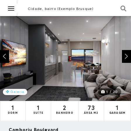
Navegação
Cidade, bairro (Exemplo Brusque)
1 / 20
Galeria
1
1
2
73
1
DORM
SUÍTE
BANHEIRO
ÁREA M2
GARAGEM
Camboriu Boulevard