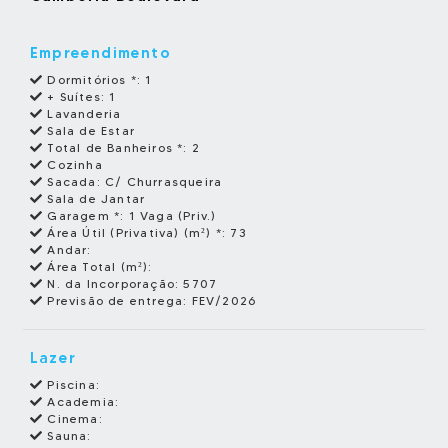
Empreendimento
Dormitórios *:
1
+ Suítes:
1
Lavanderia
Sala de Estar
Total de Banheiros *:
2
Cozinha
Sacada:
C/ Churrasqueira
Sala de Jantar
Garagem *:
1 Vaga (Priv.)
Área Útil (Privativa) (m²) *:
73
Andar:
Área Total (m²):
N. da Incorporação:
5707
Previsão de entrega:
FEV/2026
Lazer
Piscina:
Academia:
Cinema:
Sauna: