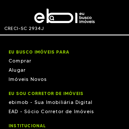
SELETA/DNA
SILVIO CRISPIM
Supercon
TERRA
TERRASSA SUL
TRÍAD
CRECI-SC 2934J
VERDES MARES
ZANELLA
EU BUSCO IMÓVEIS PARA
Comprar
Alugar
Imóveis Novos
EU SOU CORRETOR DE IMÓVEIS
ebimob - Sua Imobiliária Digital
EAD - Sócio Corretor de Imóveis
INSTITUCIONAL