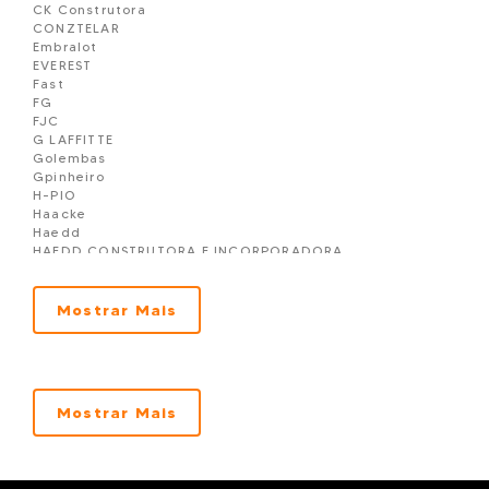
CK Construtora
VIVENDAS MONT SAINT MICHEL
CONZTELAR
Embralot
EVEREST
Fast
FG
FJC
G LAFFITTE
Golembas
Gpinheiro
H-PIO
Haacke
Haedd
HAEDD CONSTRUTORA E INCORPORADORA
J.A. RUSSI
M3V
Mendes Sibara
Mostrar Mais
Nogueira
OMS Construções em Balneário Camboriú
Pasqualotto
PESSOA
PROCAVE
Mostrar Mais
Prosperitta
R. Gubert
R.GUBERT
RV