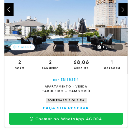
1 / 23
Galeria
2
2
68,06
1
DORM
BANHEIRO
ÁREA M2
GARAGEM
EBI18354
Ref.
APARTAMENTO - VENDA
TABULEIRO - CAMBORIÚ
BOULEVARD FIGUEIRA
FAÇA SUA RESERVA
Chamar no WhatsApp AGORA