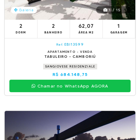
1 / 15
Galeria
2
2
62,07
1
DORM
BANHEIRO
ÁREA M2
GARAGEM
EBI13599
Ref.
APARTAMENTO - VENDA
TABULEIRO - CAMBORIÚ
SANGIOVESE RESIDENZIALE
R$ 684.148,75
Chamar no WhatsApp AGORA