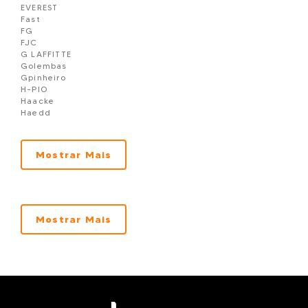
EVEREST
Fast
FG
FJC
G LAFFITTE
Golembas
Gpinheiro
H-PIO
Haacke
Haedd
HAEDD CONSTRUTORA E INCORPORADORA
J.A. RUSSI
M3V
Mostrar Mais
Mendes Sibara
Nogueira
OMS Construções em Balneário Camboriú
Pasqualotto
PESSOA
PROCAVE
Mostrar Mais
Prosperitta
R. Gubert
R.GUBERT
RV
SELETA/DNA
SILVIO CRISPIM
Supercon