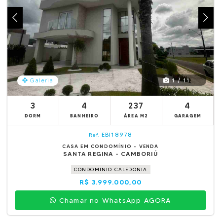
1 / 11
Galeria
3
4
237
4
DORM
BANHEIRO
ÁREA M2
GARAGEM
EBI18978
Ref.
CASA EM CONDOMÍNIO - VENDA
SANTA REGINA - CAMBORIÚ
CONDOMINIO CALEDONIA
R$ 3.999.000,00
Chamar no WhatsApp AGORA