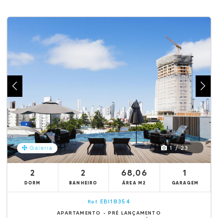
1 / 23
Galeria
2
2
68,06
1
DORM
BANHEIRO
ÁREA M2
GARAGEM
EBI18354
Ref.
APARTAMENTO - PRÉ LANÇAMENTO