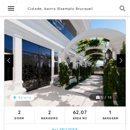
Navegação
Cidade, bairro (Exemplo Brusque)
1 / 15
Galeria
2
2
62,07
1
DORM
BANHEIRO
ÁREA M2
GARAGEM
EBI13599
Ref.