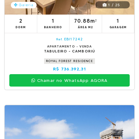
1 / 25
Galeria
2
1
70.88m²
1
DORM
BANHEIRO
ÁREA M2
GARAGEM
EBI17242
Ref.
APARTAMENTO - VENDA
TABULEIRO - CAMBORIÚ
ROYAL FOREST RESIDENCE
R$ 736.392,31
Chamar no WhatsApp AGORA