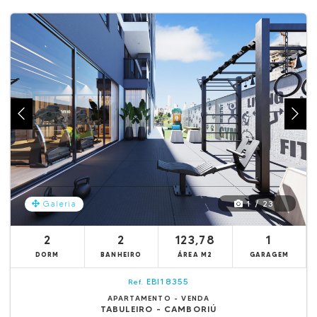
1 / 23
Galeria
2
2
123,78
1
DORM
BANHEIRO
ÁREA M2
GARAGEM
EBI18355
Ref.
APARTAMENTO - VENDA
TABULEIRO - CAMBORIÚ