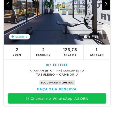
1 / 23
Galeria
2
2
123,78
1
DORM
BANHEIRO
ÁREA M2
GARAGEM
EBI18355
Ref.
APARTAMENTO - PRÉ LANÇAMENTO
TABULEIRO - CAMBORIÚ
BOULEVARD FIGUEIRA
FAÇA SUA RESERVA
Chamar no WhatsApp AGORA