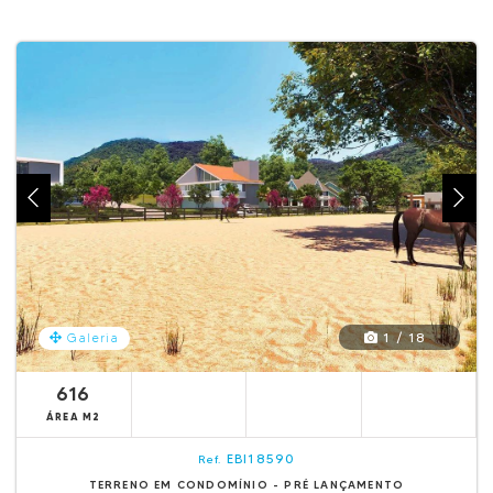
1 / 18
Galeria
616
ÁREA M2
EBI18590
Ref.
TERRENO EM CONDOMÍNIO - PRÉ LANÇAMENTO