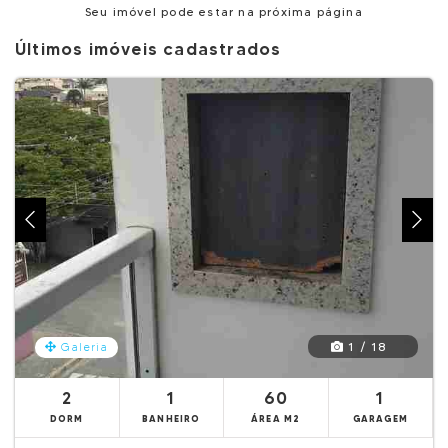
Seu imóvel pode estar na próxima página
Últimos imóveis cadastrados
1 / 18
Galeria
2
1
60
1
DORM
BANHEIRO
ÁREA M2
GARAGEM