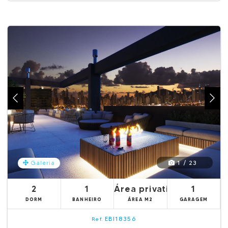
1 / 23
Galeria
2
1
Área privativa 62.76m²
1
DORM
BANHEIRO
ÁREA M2
GARAGEM
EBI18356
Ref.