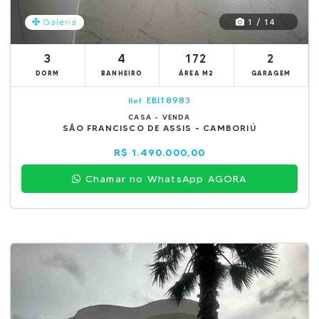
1 / 14
Galeria
3
4
172
2
DORM
BANHEIRO
ÁREA M2
GARAGEM
EBI18983
Ref.
CASA - VENDA
SÃO FRANCISCO DE ASSIS - CAMBORIÚ
R$ 1.490.000,00
Chamar no WhatsApp AGORA