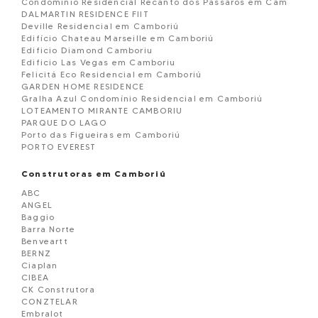
Condomínio Residencial Recanto dos Pássaros em Cam
DALMARTIN RESIDENCE FIIT
Deville Residencial em Camboriú
Edifício Chateau Marseille em Camboriú
Edificio Diamond Camboriu
Edificio Las Vegas em Camboriu
Felicitá Eco Residencial em Camboriú
GARDEN HOME RESIDENCE
Gralha Azul Condomínio Residencial em Camboriú
LOTEAMENTO MIRANTE CAMBORIU
PARQUE DO LAGO
Porto das Figueiras em Camboriú
PORTO EVEREST
PORTO EVEREST
Porto Vicenzo em Camboriú
Construtoras em Camboriú
Residencial Pedras Brancas em Camboriú
ABC
RESIDENCIAL UNION
ANGEL
Sobrado Triplex em Camboriu
Baggio
Terreno à venda em Camboriú
Barra Norte
Unique Residence em Camboriú
Benveartt
Valle Encantado em Camboriú
BERNZ
VENICE
Ciaplan
Vila Do Bosque em Camboriú
CIBEA
Vila dos Cedros Residencial em Camboriu
CK Construtora
VIVENDAS MONT SAINT MICHEL
CONZTELAR
Embralot