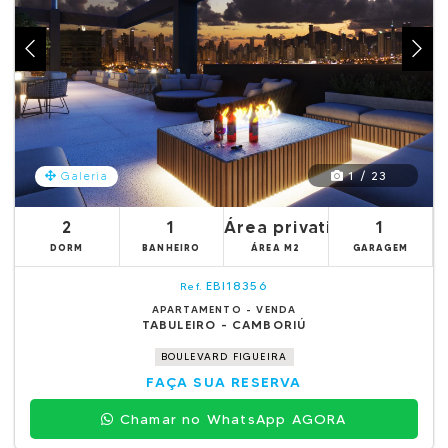
1 / 23
Galeria
2
1
Área privativa 62.76m²
1
DORM
BANHEIRO
ÁREA M2
GARAGEM
EBI18356
Ref.
APARTAMENTO - VENDA
TABULEIRO - CAMBORIÚ
BOULEVARD FIGUEIRA
FAÇA SUA RESERVA
Chamar no WhatsApp AGORA