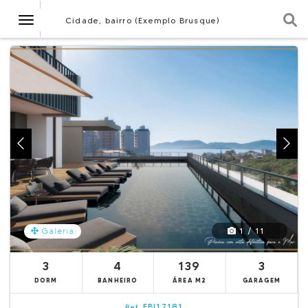
Navegação
Cidade, bairro (Exemplo Brusque)
1 / 11
Galeria
3
4
139
3
DORM
BANHEIRO
ÁREA M2
GARAGEM
EBI17181
Ref.