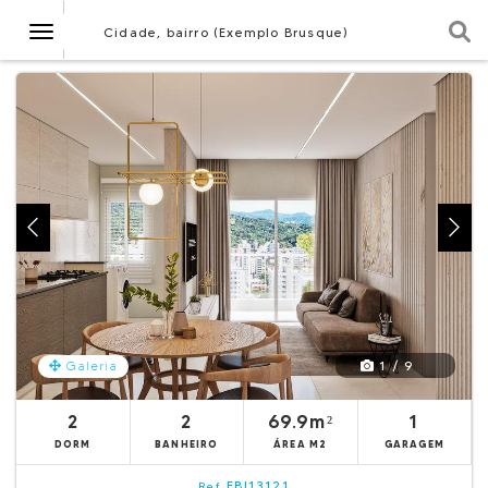
Navegação
Cidade, bairro (Exemplo Brusque)
1 / 9
Galeria
2
2
69.9m²
1
DORM
BANHEIRO
ÁREA M2
GARAGEM
EBI13121
Ref.