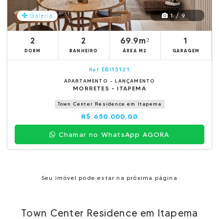
1 / 9
Galeria
2
2
69.9m²
1
DORM
BANHEIRO
ÁREA M2
GARAGEM
EBI13121
Ref.
APARTAMENTO - LANÇAMENTO
MORRETES - ITAPEMA
Town Center Residence em Itapema
R$ 650.000,00
Chamar no WhatsApp AGORA
Seu imóvel pode estar na próxima página
Town Center Residence em Itapema