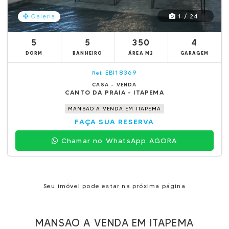
1 / 24
Galeria
5
5
350
4
DORM
BANHEIRO
ÁREA M2
GARAGEM
EBI18369
Ref.
CASA - VENDA
CANTO DA PRAIA - ITAPEMA
MANSAO A VENDA EM ITAPEMA
FAÇA SUA RESERVA
Chamar no WhatsApp AGORA
Seu imóvel pode estar na próxima página
MANSAO A VENDA EM ITAPEMA