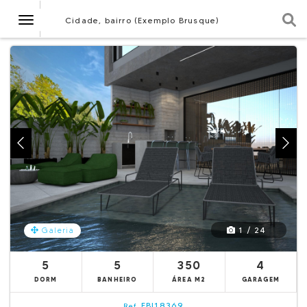
Navegação
Cidade, bairro (Exemplo Brusque)
1 / 24
Galeria
5
5
350
4
DORM
BANHEIRO
ÁREA M2
GARAGEM
EBI18369
Ref.