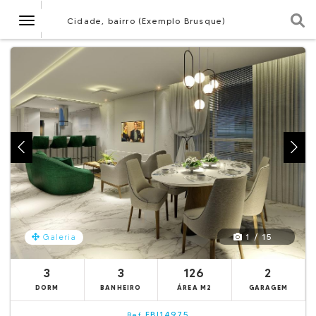
Navegação
Cidade, bairro (Exemplo Brusque)
1 / 15
Galeria
3
3
126
2
DORM
BANHEIRO
ÁREA M2
GARAGEM
EBI14975
Ref.