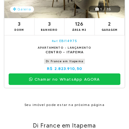
1 / 15
Galeria
3
3
126
2
DORM
BANHEIRO
ÁREA M2
GARAGEM
EBI14975
Ref.
APARTAMENTO - LANÇAMENTO
CENTRO - ITAPEMA
Di France em Itapema
R$ 2.823.910,50
Chamar no WhatsApp AGORA
Seu imóvel pode estar na próxima página
Di France em Itapema