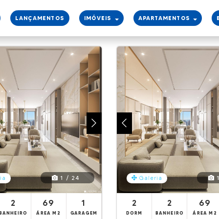
LANÇAMENTOS
IMÓVEIS
APARTAMENTOS
1 / 24
1
ia
Galeria
2
69
1
2
2
69
BANHEIRO
ÁREA M2
GARAGEM
DORM
BANHEIRO
ÁREA M2