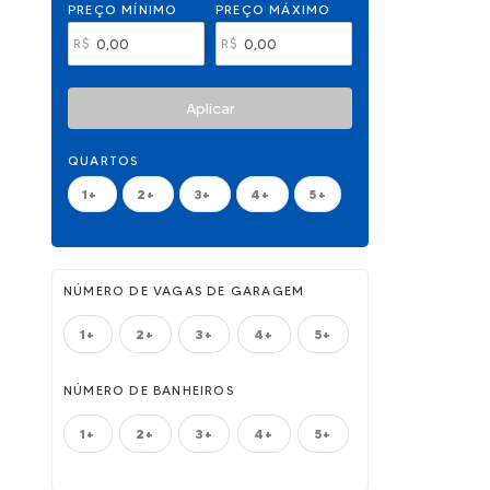
PREÇO MÍNIMO
PREÇO MÁXIMO
R$
R$
Aplicar
QUARTOS
1+
2+
3+
4+
5+
NÚMERO DE VAGAS DE GARAGEM
1+
2+
3+
4+
5+
NÚMERO DE BANHEIROS
1+
2+
3+
4+
5+