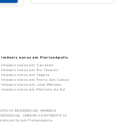
Imóveis novos em Florianópolis
Imóveis novos em Carianos
Imóveis novos em Rio Tavares
Imóveis novos em Tapera
Imóveis novos em Ponta das Canas
Imóveis novos em José Mendes
Imóveis novos em Pântano do Sul
DIFÍCIO RESIDENCIAL AMABILE
ESIDENCIAL JARDIM CONTINENTE III
erdicantto em Florianópolis