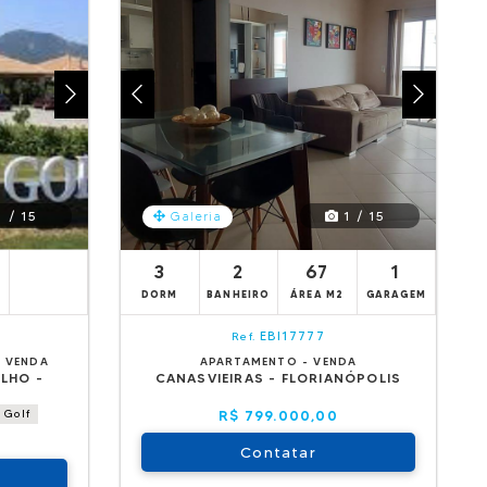
 / 15
1 / 15
Galeria
3
2
67
1
DORM
BANHEIRO
ÁREA M2
GARAGEM
EBI17777
Ref.
 VENDA
APARTAMENTO - VENDA
ELHO -
CANASVIEIRAS - FLORIANÓPOLIS
 Golf
R$ 799.000,00
Contatar