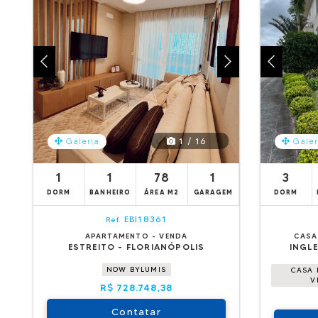
1 / 16
Galeria
Galer
1
1
78
1
3
DORM
BANHEIRO
ÁREA M2
GARAGEM
DORM
EBI18361
Ref.
APARTAMENTO - VENDA
CASA
ESTREITO - FLORIANÓPOLIS
INGLE
NOW BYLUMIS
CASA 
V
R$ 728.748,38
Contatar