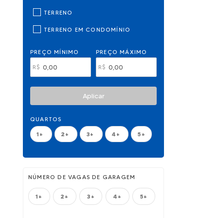
TERRENO
TERRENO EM CONDOMÍNIO
PREÇO MÍNIMO
PREÇO MÁXIMO
R$
R$
Aplicar
QUARTOS
1+
2+
3+
4+
5+
NÚMERO DE VAGAS DE GARAGEM
1+
2+
3+
4+
5+