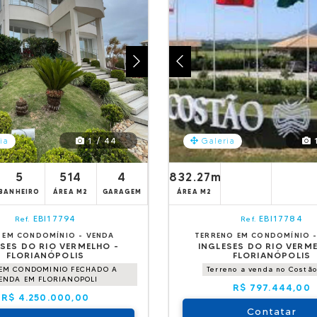
1 / 44
1
ia
Galeria
5
514
4
832.27m²
BANHEIRO
ÁREA M2
GARAGEM
ÁREA M2
EBI17794
EBI17784
Ref.
Ref.
 EM CONDOMÍNIO - VENDA
TERRENO EM CONDOMÍNIO -
SES DO RIO VERMELHO -
INGLESES DO RIO VERM
FLORIANÓPOLIS
FLORIANÓPOLIS
EM CONDOMINIO FECHADO A
Terreno a venda no Costão
ENDA EM FLORIANOPOLI
R$ 797.444,00
R$ 4.250.000,00
Contatar