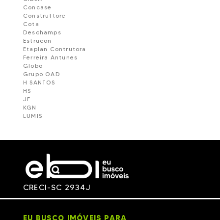
Concase
Construttore
Cota
Deschamps
Estrucon
Etaplan Contrutora
Ferreira Antunes
Globo
Grupo OAD
H SANTOS
HS
JF
KGN
LUMIS
Manoach
NBS Construtora
NR CONSTRUTORA E INCORPORADORA
Pasqualotto
PIEMONTE
PROCAVE
RVJ
TALITA - MJM
CRECI-SC 2934J
TERRA
Unique
Wkoerich
Zimmermann
EU BUSCO IMÓVEIS PARA