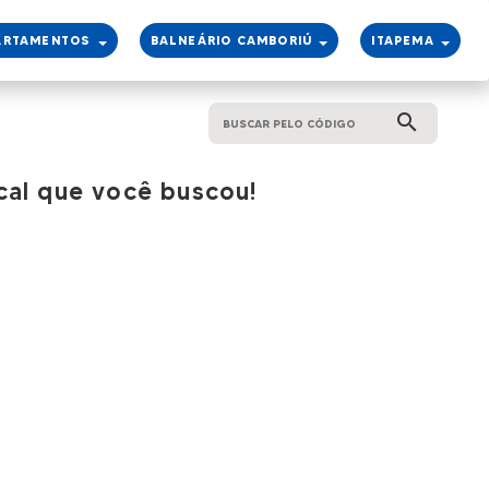
ARTAMENTOS
BALNEÁRIO CAMBORIÚ
ITAPEMA
search
cal que você buscou!