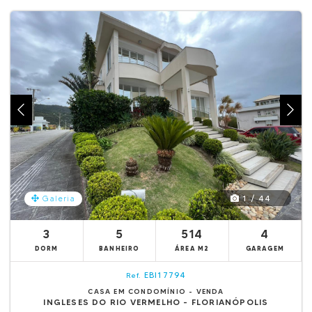
1 / 44
Galeria
3
5
514
4
DORM
BANHEIRO
ÁREA M2
GARAGEM
EBI17794
Ref.
CASA EM CONDOMÍNIO - VENDA
INGLESES DO RIO VERMELHO - FLORIANÓPOLIS