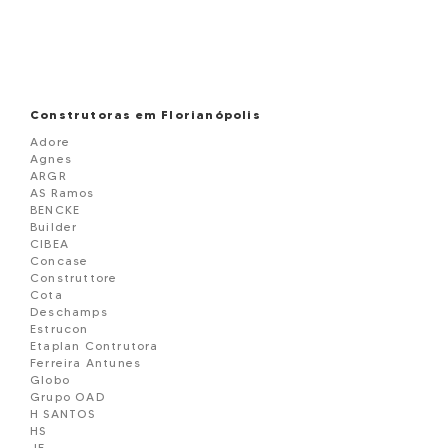
Construtoras em Florianópolis
Adore
Agnes
ARGR
AS Ramos
BENCKE
Builder
CIBEA
Concase
Construttore
Cota
Deschamps
Estrucon
Etaplan Contrutora
Ferreira Antunes
Globo
Grupo OAD
H SANTOS
HS
JF