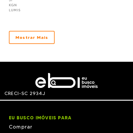
KGN
LUMIS
Manoach
NBS Construtora
NR CONSTRUTORA E INCORPORADORA
Pasqualotto
PIEMONTE
Mostrar Mais
PROCAVE
RVJ
TALITA - MJM
TERRA
Unique
Wkoerich
Zimmermann
Zita
CRECI-SC 2934J
EU BUSCO IMÓVEIS PARA
Comprar