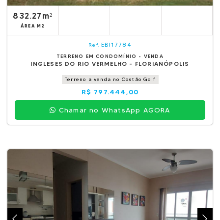
832.27m²
ÁREA M2
EBI17784
Ref.
TERRENO EM CONDOMÍNIO - VENDA
INGLESES DO RIO VERMELHO - FLORIANÓPOLIS
Terreno a venda no Costão Golf
R$ 797.444,00
Chamar no WhatsApp AGORA