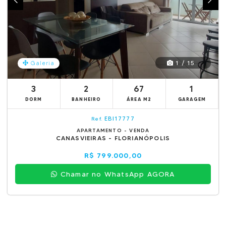
1 / 15
Galeria
3
2
67
1
DORM
BANHEIRO
ÁREA M2
GARAGEM
EBI17777
Ref.
APARTAMENTO - VENDA
CANASVIEIRAS - FLORIANÓPOLIS
R$ 799.000,00
Chamar no WhatsApp AGORA