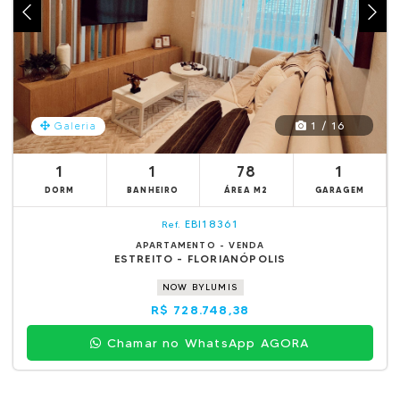
1 / 16
Galeria
1
1
78
1
DORM
BANHEIRO
ÁREA M2
GARAGEM
EBI18361
Ref.
APARTAMENTO - VENDA
ESTREITO - FLORIANÓPOLIS
NOW BYLUMIS
R$ 728.748,38
Chamar no WhatsApp AGORA