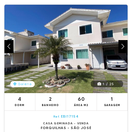
1 / 25
Galeria
4
2
60
1
DORM
BANHEIRO
ÁREA M2
GARAGEM
EBI17154
Ref.
CASA GEMINADA - VENDA
FORQUILHAS - SÃO JOSÉ