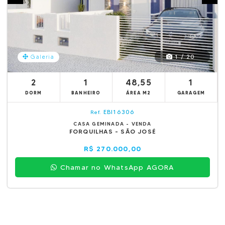
1 / 20
Galeria
2
1
48,55
1
DORM
BANHEIRO
ÁREA M2
GARAGEM
EBI16306
Ref.
CASA GEMINADA - VENDA
FORQUILHAS - SÃO JOSÉ
R$ 270.000,00
Chamar no WhatsApp AGORA