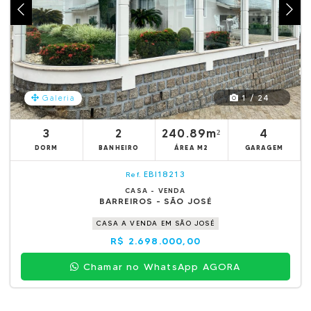
1 / 24
Galeria
3
2
240.89m²
4
DORM
BANHEIRO
ÁREA M2
GARAGEM
EBI18213
Ref.
CASA - VENDA
BARREIROS - SÃO JOSÉ
CASA A VENDA EM SÃO JOSÉ
R$ 2.698.000,00
Chamar no WhatsApp AGORA