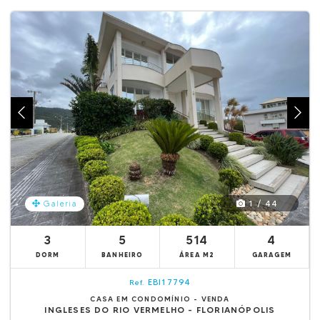
1 / 44
Galeria
3
5
514
4
DORM
BANHEIRO
ÁREA M2
GARAGEM
EBI17794
Ref.
CASA EM CONDOMÍNIO - VENDA
INGLESES DO RIO VERMELHO - FLORIANÓPOLIS