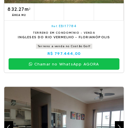
832.27m²
ÁREA M2
EBI17784
Ref.
TERRENO EM CONDOMÍNIO - VENDA
INGLESES DO RIO VERMELHO - FLORIANÓPOLIS
Terreno a venda no Costão Golf
R$ 797.444,00
Chamar no WhatsApp AGORA