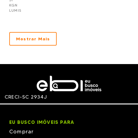
KGN
LUMIS
Manoach
NBS Construtora
NR CONSTRUTORA E INCORPORADORA
Pasqualotto
PIEMONTE
Mostrar Mais
PROCAVE
RVJ
TALITA - MJM
TERRA
Unique
Wkoerich
Zimmermann
Zita
CRECI-SC 2934J
EU BUSCO IMÓVEIS PARA
Comprar