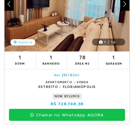
1 / 16
Galeria
1
1
78
1
DORM
BANHEIRO
ÁREA M2
GARAGEM
EBI18361
Ref.
APARTAMENTO - VENDA
ESTREITO - FLORIANÓPOLIS
NOW BYLUMIS
R$ 728.748,38
Chamar no WhatsApp AGORA