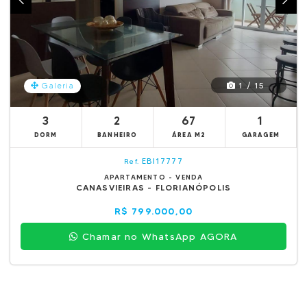
1 / 15
Galeria
3
2
67
1
DORM
BANHEIRO
ÁREA M2
GARAGEM
EBI17777
Ref.
APARTAMENTO - VENDA
CANASVIEIRAS - FLORIANÓPOLIS
R$ 799.000,00
Chamar no WhatsApp AGORA