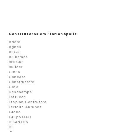
Construtoras em Florianópolis
Adore
Agnes
ARGR
AS Ramos
BENCKE
Builder
CIBEA
Concase
Construttore
Cota
Deschamps
Estrucon
Etaplan Contrutora
Ferreira Antunes
Globo
Grupo OAD
H SANTOS
HS
JF