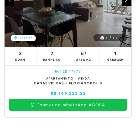
1 / 15
Galeria
3
2
67
1
DORM
BANHEIRO
ÁREA M2
GARAGEM
EBI17777
Ref.
APARTAMENTO - VENDA
CANASVIEIRAS - FLORIANÓPOLIS
R$ 799.000,00
Chamar no WhatsApp AGORA