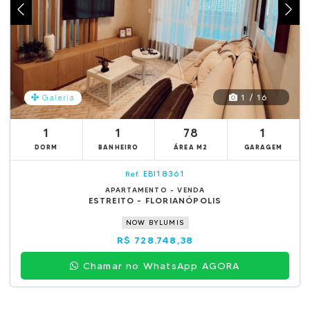
1 / 16
Galeria
1
1
78
1
DORM
BANHEIRO
ÁREA M2
GARAGEM
EBI18361
Ref.
APARTAMENTO - VENDA
ESTREITO - FLORIANÓPOLIS
NOW BYLUMIS
R$ 728.748,38
Chamar no WhatsApp AGORA