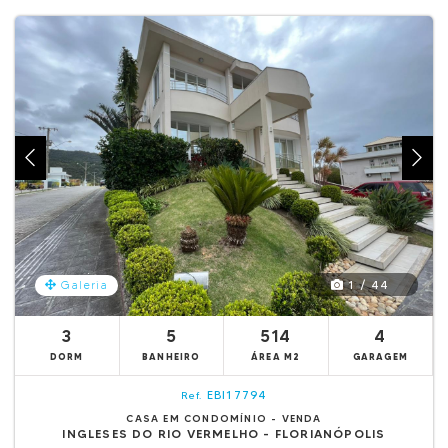
1 / 44
Galeria
3
5
514
4
DORM
BANHEIRO
ÁREA M2
GARAGEM
EBI17794
Ref.
CASA EM CONDOMÍNIO - VENDA
INGLESES DO RIO VERMELHO - FLORIANÓPOLIS