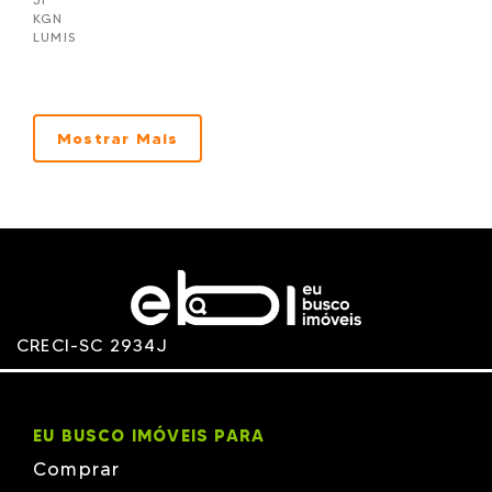
KGN
LUMIS
Manoach
NBS Construtora
NR CONSTRUTORA E INCORPORADORA
Pasqualotto
PIEMONTE
Mostrar Mais
PROCAVE
RVJ
TALITA - MJM
TERRA
Unique
Wkoerich
Zimmermann
Zita
CRECI-SC 2934J
EU BUSCO IMÓVEIS PARA
Comprar