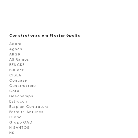
Construtoras em Florianópolis
Adore
Agnes
ARGR
AS Ramos
BENCKE
Builder
CIBEA
Concase
Construttore
Cota
Deschamps
Estrucon
Etaplan Contrutora
Ferreira Antunes
Globo
Grupo OAD
H SANTOS
HS
JF