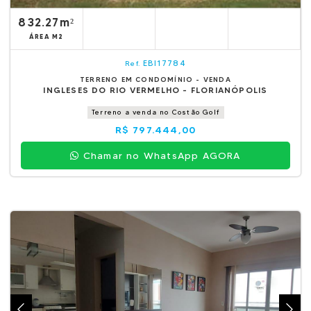
832.27m²
ÁREA M2
EBI17784
Ref.
TERRENO EM CONDOMÍNIO - VENDA
INGLESES DO RIO VERMELHO - FLORIANÓPOLIS
Terreno a venda no Costão Golf
R$ 797.444,00
Chamar no WhatsApp AGORA