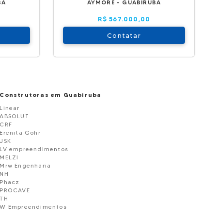
BA
AYMORE - GUABIRUBA
R$ 567.000,00
Contatar
Construtoras em Guabiruba
Linear
ABSOLUT
CRF
Erenita Gohr
JSK
LV empreendimentos
MELZI
Mrw Engenharia
NH
Phacz
PROCAVE
TH
W Empreendimentos