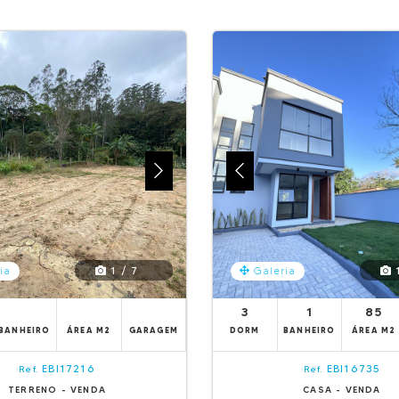
1 / 7
1
ia
Galeria
3
1
85
BANHEIRO
ÁREA M2
GARAGEM
DORM
BANHEIRO
ÁREA M2
EBI17216
EBI16735
Ref.
Ref.
TERRENO - VENDA
CASA - VENDA