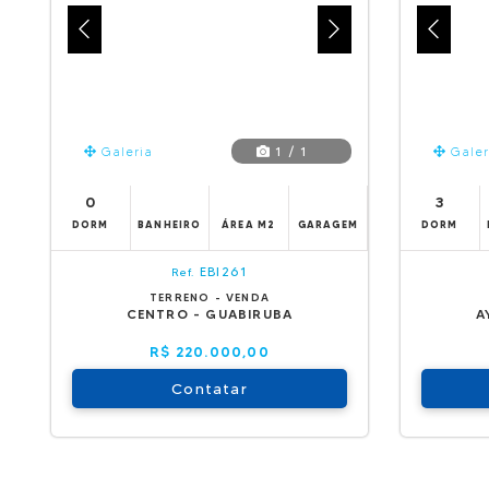
1 / 1
Galeria
Galer
0
3
DORM
BANHEIRO
ÁREA M2
GARAGEM
DORM
EBI261
Ref.
TERRENO - VENDA
CENTRO - GUABIRUBA
A
R$ 220.000,00
Contatar