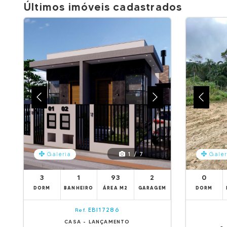
Últimos imóveis cadastrados
1 / 7
Galeria
Galer
3
1
93
2
0
DORM
BANHEIRO
ÁREA M2
GARAGEM
DORM
EBI17286
Ref.
CASA - LANÇAMENTO