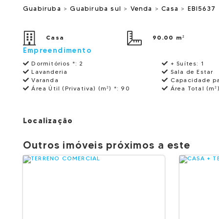
Guabiruba
>
Guabiruba sul
>
Venda
>
Casa
>
EBI5637
Casa
90.00 m²
Empreendimento
Dormitórios *:
2
+ Suítes:
1
Lavanderia
Sala de Estar
Varanda
Capacidade p
Área Útil (Privativa) (m²) *:
90
Área Total (m²
Localização
Outros imóveis próximos a este