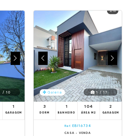
 / 10
1 / 17
Galeria
1
3
1
104
2
GARAGEM
DORM
BANHEIRO
ÁREA M2
GARAGEM
EBI16734
Ref.
CASA - VENDA