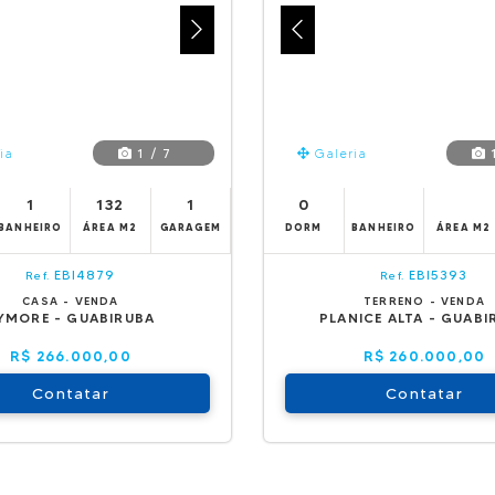
1 / 7
1
ia
Galeria
1
132
1
0
BANHEIRO
ÁREA M2
GARAGEM
DORM
BANHEIRO
ÁREA M2
EBI4879
EBI5393
Ref.
Ref.
CASA - VENDA
TERRENO - VENDA
YMORE - GUABIRUBA
PLANICE ALTA - GUABI
R$ 266.000,00
R$ 260.000,00
Contatar
Contatar