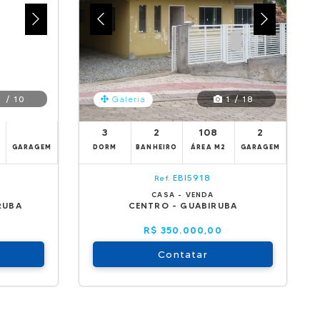
 / 10
1 / 18
Galeria
3
2
108
2
GARAGEM
DORM
BANHEIRO
ÁREA M2
GARAGEM
EBI5918
Ref.
CASA - VENDA
RUBA
CENTRO - GUABIRUBA
R$ 350.000,00
Contatar