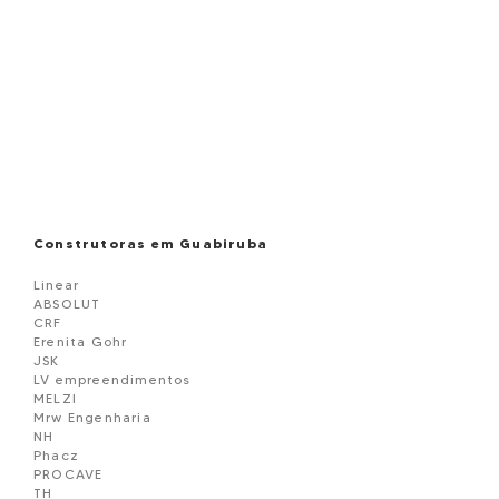
Construtoras em Guabiruba
Linear
ABSOLUT
CRF
Erenita Gohr
JSK
LV empreendimentos
MELZI
Mrw Engenharia
NH
Phacz
PROCAVE
TH