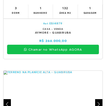
3
1
132
1
DORM
BANHEIRO
ÁREA M2
GARAGEM
EBI4879
Ref.
CASA - VENDA
AYMORE - GUABIRUBA
R$ 266.000,00
Chamar no WhatsApp AGORA