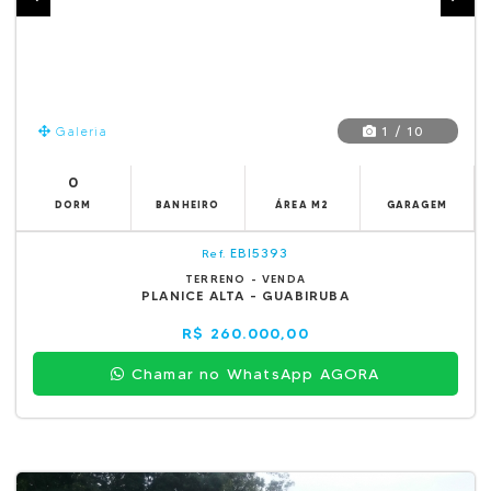
1 / 10
Galeria
0
DORM
BANHEIRO
ÁREA M2
GARAGEM
EBI5393
Ref.
TERRENO - VENDA
PLANICE ALTA - GUABIRUBA
R$ 260.000,00
Chamar no WhatsApp AGORA