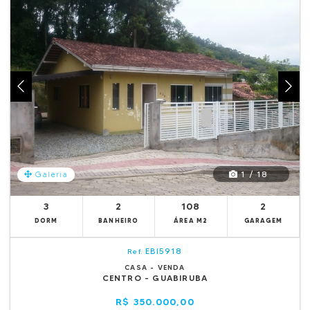
1 / 18
Galeria
3
2
108
2
DORM
BANHEIRO
ÁREA M2
GARAGEM
EBI5918
Ref.
CASA - VENDA
CENTRO - GUABIRUBA
R$ 350.000,00