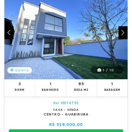
1 / 10
Galeria
3
1
85
1
DORM
BANHEIRO
ÁREA M2
GARAGEM
EBI16735
Ref.
CASA - VENDA
CENTRO - GUABIRUBA
R$ 528.000,00