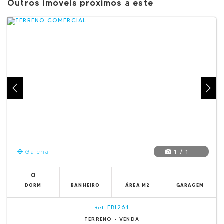
Outros imóveis próximos a este
1 / 1
Galeria
0
DORM
BANHEIRO
ÁREA M2
GARAGEM
EBI261
Ref.
TERRENO - VENDA