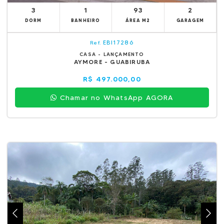
3
1
93
2
DORM
BANHEIRO
ÁREA M2
GARAGEM
EBI17286
Ref.
CASA - LANÇAMENTO
AYMORE - GUABIRUBA
R$ 497.000,00
Chamar no WhatsApp AGORA