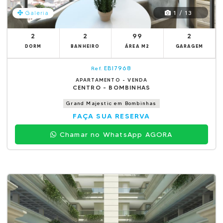
1 / 13
Galeria
2
2
99
2
DORM
BANHEIRO
ÁREA M2
GARAGEM
EBI7968
Ref.
APARTAMENTO - VENDA
CENTRO - BOMBINHAS
Grand Majestic em Bombinhas
FAÇA SUA RESERVA
Chamar no WhatsApp AGORA