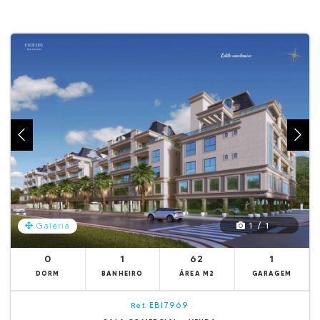
1 / 1
Galeria
0
1
62
1
DORM
BANHEIRO
ÁREA M2
GARAGEM
EBI7969
Ref.