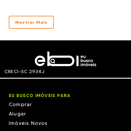
PESSOA
RESERVA MARISCAL
RV
TERRASSA SUL
Mostrar Mais
VERDES MARES
VS
xxxx xxxxx
CRECI-SC 2934J
EU BUSCO IMÓVEIS PARA
Comprar
Alugar
Imóveis Novos