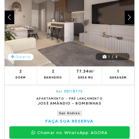
1 / 4
Galeria
2
2
77.34m²
1
DORM
BANHEIRO
ÁREA M2
GARAGEM
EBI18775
Ref.
APARTAMENTO - PRÉ LANÇAMENTO
JOSÉ AMÂNDIO - BOMBINHAS
San Andres
FAÇA SUA RESERVA
Chamar no WhatsApp AGORA