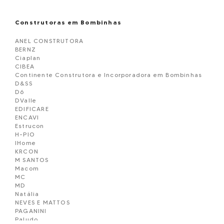
Construtoras em Bombinhas
ANEL CONSTRUTORA
BERNZ
Ciaplan
CIBEA
Continente Construtora e Incorporadora em Bombinhas
D&SS
D6
DValle
EDIFICARE
ENCAVI
Estrucon
H-PIO
IHome
KRCON
M SANTOS
Macom
MC
MD
Natália
NEVES E MATTOS
PAGANINI
Paludo