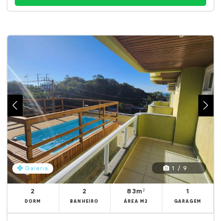
1 / 9
Galeria
2
2
83m²
1
DORM
BANHEIRO
ÁREA M2
GARAGEM