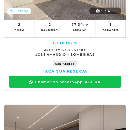
1 / 4
Galeria
2
2
77.34m²
1
DORM
BANHEIRO
ÁREA M2
GARAGEM
EBI18775
Ref.
APARTAMENTO - VENDA
JOSÉ AMÂNDIO - BOMBINHAS
San Andres
FAÇA SUA RESERVA
Chamar no WhatsApp AGORA