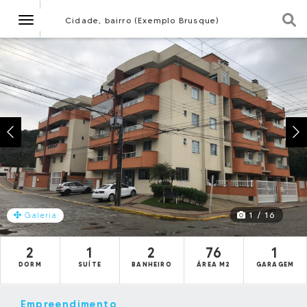
Navegação
Cidade, bairro (Exemplo Brusque)
1 / 16
Galeria
2
1
2
76
1
DORM
SUÍTE
BANHEIRO
ÁREA M2
GARAGEM
Empreendimento