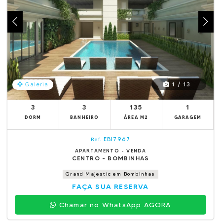
1 / 13
Galeria
3
3
135
1
DORM
BANHEIRO
ÁREA M2
GARAGEM
EBI7967
Ref.
APARTAMENTO - VENDA
CENTRO - BOMBINHAS
Grand Majestic em Bombinhas
FAÇA SUA RESERVA
Chamar no WhatsApp AGORA