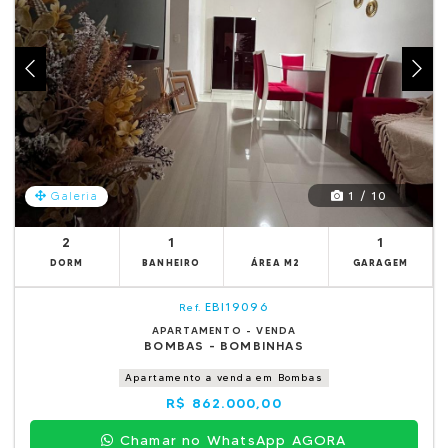
1 / 10
Galeria
2
1
1
DORM
BANHEIRO
ÁREA M2
GARAGEM
EBI19096
Ref.
APARTAMENTO - VENDA
BOMBAS - BOMBINHAS
Apartamento a venda em Bombas
R$ 862.000,00
Chamar no WhatsApp AGORA