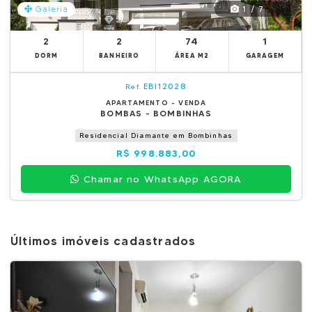
1 / 7
Galeria
2
2
74
1
DORM
BANHEIRO
ÁREA M2
GARAGEM
EBI12028
Ref.
APARTAMENTO - VENDA
BOMBAS - BOMBINHAS
Residencial Diamante em Bombinhas
R$ 998.883,00
Chamar no WhatsApp AGORA
Últimos imóveis cadastrados