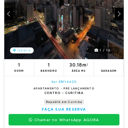
1 / 16
Galeria
1
1
30.18m²
DORM
BANHEIRO
ÁREA M2
GARAGEM
EBI16620
Ref.
APARTAMENTO - PRÉ LANÇAMENTO
CENTRO - CURITIBA
Republik em Curitiba
FAÇA SUA RESERVA
Chamar no WhatsApp AGORA