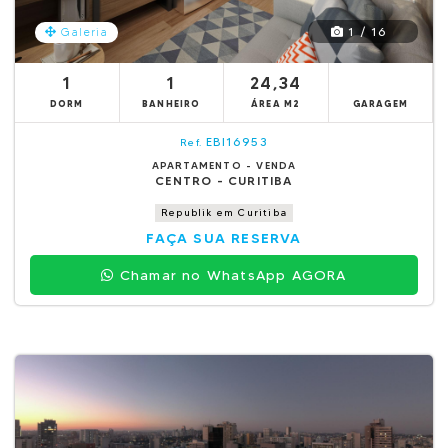
1 / 16
Galeria
1
1
24,34
DORM
BANHEIRO
ÁREA M2
GARAGEM
EBI16953
Ref.
APARTAMENTO - VENDA
CENTRO - CURITIBA
Republik em Curitiba
FAÇA SUA RESERVA
Chamar no WhatsApp AGORA