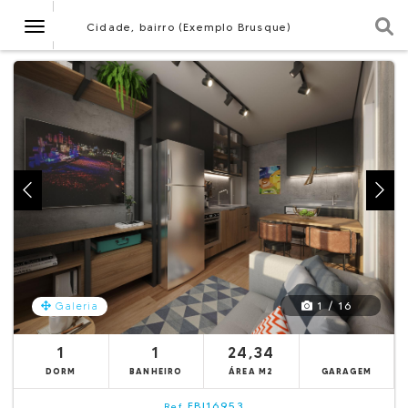
Navegação
Cidade, bairro (Exemplo Brusque)
1 / 16
Galeria
1
1
24,34
DORM
BANHEIRO
ÁREA M2
GARAGEM
EBI16953
Ref.