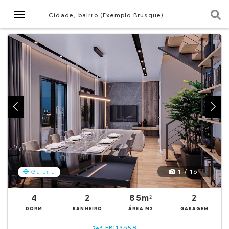
Navegação
Cidade, bairro (Exemplo Brusque)
1 / 16
Galeria
4
2
85m²
2
DORM
BANHEIRO
ÁREA M2
GARAGEM
EBI13658
Ref.