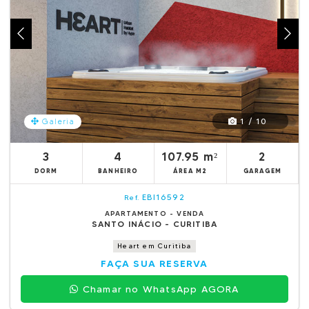
1 / 10
Galeria
3
4
107.95 m²
2
DORM
BANHEIRO
ÁREA M2
GARAGEM
EBI16592
Ref.
APARTAMENTO - VENDA
SANTO INÁCIO - CURITIBA
Heart em Curitiba
FAÇA SUA RESERVA
Chamar no WhatsApp AGORA