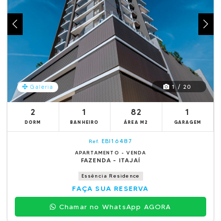
1 / 20
Galeria
2
1
82
1
DORM
BANHEIRO
ÁREA M2
GARAGEM
EBI16487
Ref.
APARTAMENTO - VENDA
FAZENDA - ITAJAÍ
Essência Residence
FAÇA SUA RESERVA
Chamar no WhatsApp AGORA