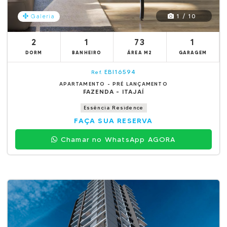
1 / 10
Galeria
2
1
73
1
DORM
BANHEIRO
ÁREA M2
GARAGEM
EBI16594
Ref.
APARTAMENTO - PRÉ LANÇAMENTO
FAZENDA - ITAJAÍ
Essência Residence
FAÇA SUA RESERVA
Chamar no WhatsApp AGORA