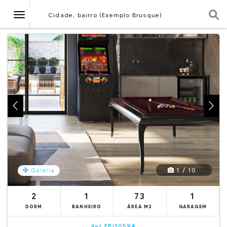
Navegação
Cidade, bairro (Exemplo Brusque)
1 / 10
Galeria
2
1
73
1
DORM
BANHEIRO
ÁREA M2
GARAGEM
EBI16594
Ref.