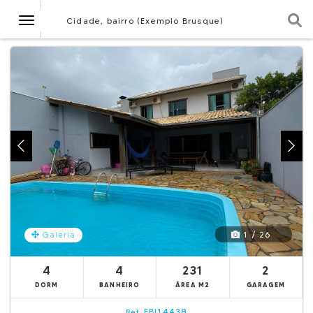
Navegação
Cidade, bairro (Exemplo Brusque)
1 / 26
Galeria
4
4
231
2
DORM
BANHEIRO
ÁREA M2
GARAGEM
EBI14438
Ref.