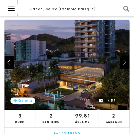
Navegação
Cidade, bairro (Exemplo Brusque)
1 / 57
Galeria
3
2
99,81
2
DORM
BANHEIRO
ÁREA M2
GARAGEM
EBI18750
Ref.