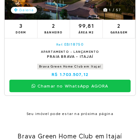
1 / 57
Galeria
3
2
99,81
2
DORM
BANHEIRO
ÁREA M2
GARAGEM
EBI18750
Ref.
APARTAMENTO - LANÇAMENTO
PRAIA BRAVA - ITAJAÍ
Brava Green Home Club em Itajaí
R$ 1.703.507,12
Chamar no WhatsApp AGORA
Seu imóvel pode estar na próxima página
Brava Green Home Club em Itajaí