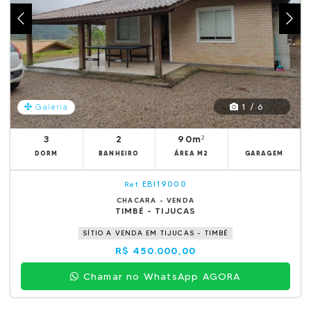
1 / 6
Galeria
3
2
90m²
DORM
BANHEIRO
ÁREA M2
GARAGEM
EBI19000
Ref.
CHACARA - VENDA
TIMBÉ - TIJUCAS
SÍTIO A VENDA EM TIJUCAS - TIMBÉ
R$ 450.000,00
Chamar no WhatsApp AGORA