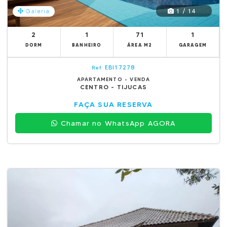
1 / 14
Galeria
2
1
71
1
DORM
BANHEIRO
ÁREA M2
GARAGEM
EBI17278
Ref.
APARTAMENTO - VENDA
CENTRO - TIJUCAS
FAÇA SUA RESERVA
Chamar no WhatsApp AGORA