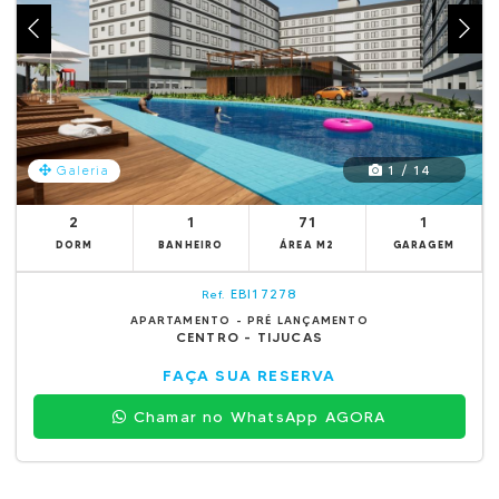
1 / 14
Galeria
2
1
71
1
DORM
BANHEIRO
ÁREA M2
GARAGEM
EBI17278
Ref.
APARTAMENTO - PRÉ LANÇAMENTO
CENTRO - TIJUCAS
FAÇA SUA RESERVA
Chamar no WhatsApp AGORA