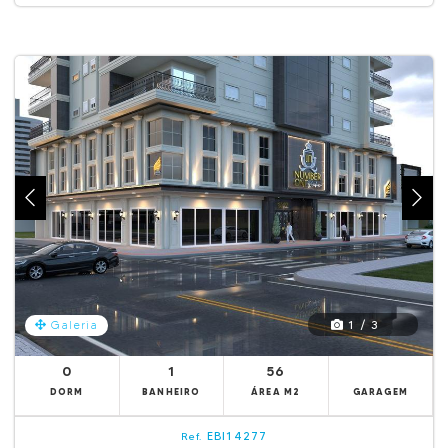
1 / 3
Galeria
0
1
56
DORM
BANHEIRO
ÁREA M2
GARAGEM
EBI14277
Ref.