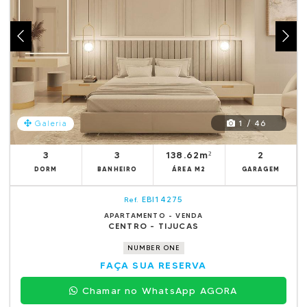
1 / 46
Galeria
3
3
138.62m²
2
DORM
BANHEIRO
ÁREA M2
GARAGEM
EBI14275
Ref.
APARTAMENTO - VENDA
CENTRO - TIJUCAS
NUMBER ONE
FAÇA SUA RESERVA
Chamar no WhatsApp AGORA