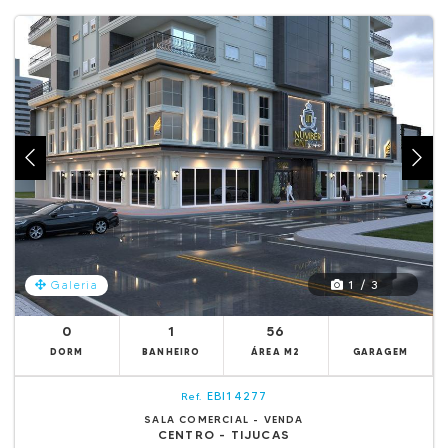
1 / 3
Galeria
0
1
56
DORM
BANHEIRO
ÁREA M2
GARAGEM
EBI14277
Ref.
SALA COMERCIAL - VENDA
CENTRO - TIJUCAS