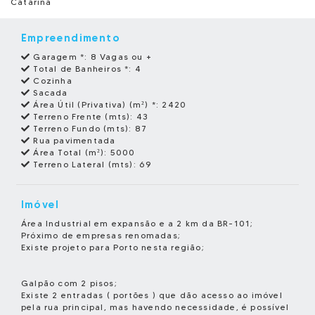
Catarina
Empreendimento
Garagem *:
8 Vagas ou +
Total de Banheiros *:
4
Cozinha
Sacada
Área Útil (Privativa) (m²) *:
2420
Terreno Frente (mts):
43
Terreno Fundo (mts):
87
Rua pavimentada
Área Total (m²):
5000
Terreno Lateral (mts):
69
Imóvel
Área Industrial em expansão e a 2 km da BR-101;
Próximo de empresas renomadas;
Existe projeto para Porto nesta região;
Galpão com 2 pisos;
Existe 2 entradas ( portões ) que dão acesso ao imóvel
pela rua principal, mas havendo necessidade, é possível