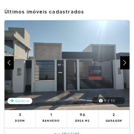
Últimos imóveis cadastrados
1 / 11
Galeria
3
1
96
2
DORM
BANHEIRO
ÁREA M2
GARAGEM
EBI17285