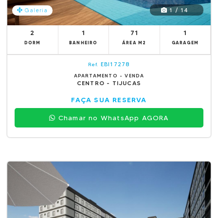
1 / 14
Galeria
2
1
71
1
DORM
BANHEIRO
ÁREA M2
GARAGEM
EBI17278
Ref.
APARTAMENTO - VENDA
CENTRO - TIJUCAS
FAÇA SUA RESERVA
Chamar no WhatsApp AGORA