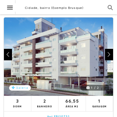
Navegação
Cidade, bairro (Exemplo Brusque)
1 / 2
Galeria
3
2
66,55
1
DORM
BANHEIRO
ÁREA M2
GARAGEM
EBI10731
Ref.