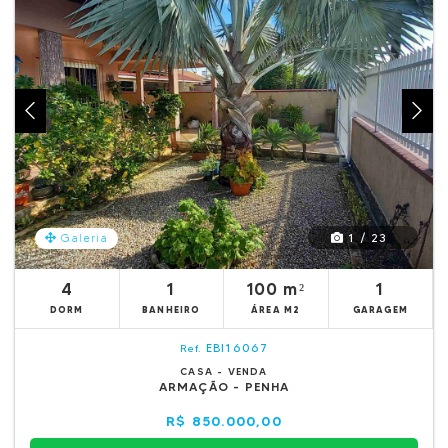
1 / 23
Galeria
4
1
100 m²
1
DORM
BANHEIRO
ÁREA M2
GARAGEM
EBI16067
Ref.
CASA - VENDA
ARMAÇÃO - PENHA
R$ 850.000,00