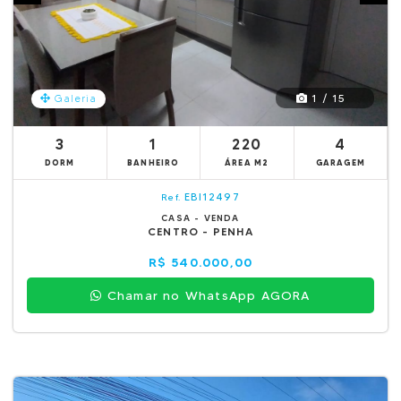
1 / 15
Galeria
3
1
220
4
DORM
BANHEIRO
ÁREA M2
GARAGEM
EBI12497
Ref.
CASA - VENDA
CENTRO - PENHA
R$ 540.000,00
Chamar no WhatsApp AGORA