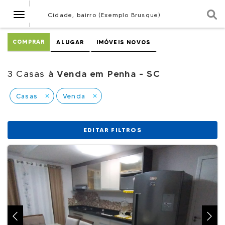
Navegação
Cidade, bairro (Exemplo Brusque)
COMPRAR
ALUGAR
IMÓVEIS NOVOS
3 Casas
à Venda em Penha - SC
Casas
Venda
close
close
EDITAR FILTROS