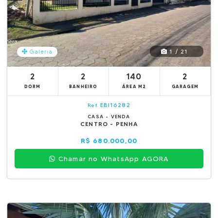
1 / 21
Galeria
2
2
140
2
DORM
BANHEIRO
ÁREA M2
GARAGEM
EBI16282
Ref.
CASA - VENDA
CENTRO - PENHA
R$ 680.000,00
Chamar no WhatsApp AGORA