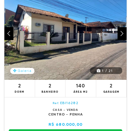
1 / 21
Galeria
2
2
140
2
DORM
BANHEIRO
ÁREA M2
GARAGEM
EBI16282
Ref.
CASA - VENDA
CENTRO - PENHA
R$ 680.000,00