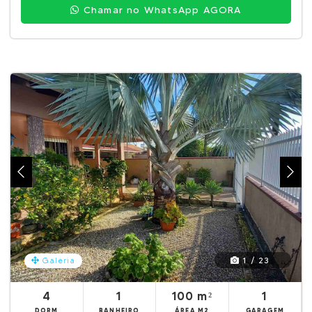
Chamar no WhatsApp AGORA
1 / 23
Galeria
4
1
100 m²
1
DORM
BANHEIRO
ÁREA M2
GARAGEM