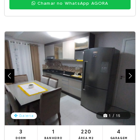
Chamar no WhatsApp AGORA
1 / 15
Galeria
3
1
220
4
DORM
BANHEIRO
ÁREA M2
GARAGEM