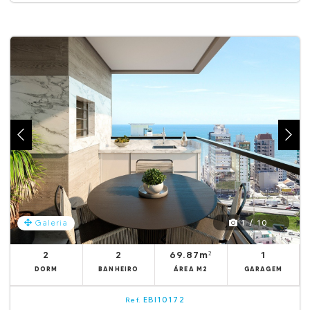
1 / 10
Galeria
2
2
69.87m²
1
DORM
BANHEIRO
ÁREA M2
GARAGEM
EBI10172
Ref.