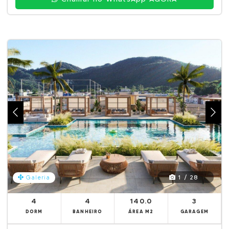
1 / 28
Galeria
4
4
140.0
3
DORM
BANHEIRO
ÁREA M2
GARAGEM