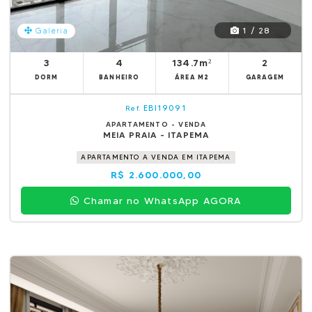
1 / 28
Galeria
3
4
134.7m²
2
DORM
BANHEIRO
ÁREA M2
GARAGEM
EBI19091
Ref.
APARTAMENTO - VENDA
MEIA PRAIA - ITAPEMA
APARTAMENTO A VENDA EM ITAPEMA
R$ 2.600.000,00
Chamar no WhatsApp AGORA