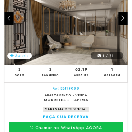
1 / 71
Galeria
2
2
62,19
1
DORM
BANHEIRO
ÁREA M2
GARAGEM
EBI19088
Ref.
APARTAMENTO - VENDA
MORRETES - ITAPEMA
MARANATA RESIDENCIAL
FAÇA SUA RESERVA
Chamar no WhatsApp AGORA