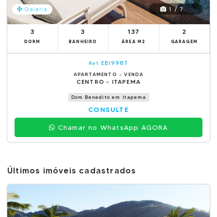
1 / 7
Galeria
3
3
137
2
DORM
BANHEIRO
ÁREA M2
GARAGEM
EBI9987
Ref.
APARTAMENTO - VENDA
CENTRO - ITAPEMA
Dom Benedito em Itapema
CONSULTE
Chamar no WhatsApp AGORA
Últimos imóveis cadastrados