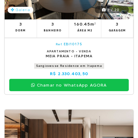
1 / 20
Galeria
3
3
160.45m²
3
DORM
BANHEIRO
ÁREA M2
GARAGEM
EBI10175
Ref.
APARTAMENTO - VENDA
MEIA PRAIA - ITAPEMA
Sangiovesse Residence em Itapema
R$ 2.330.403,50
Chamar no WhatsApp AGORA