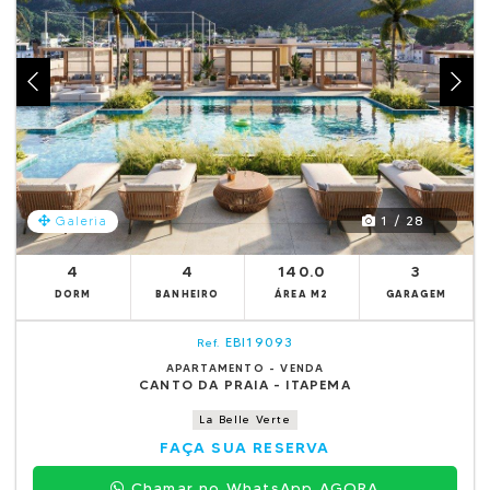
1 / 28
Galeria
4
4
140.0
3
DORM
BANHEIRO
ÁREA M2
GARAGEM
EBI19093
Ref.
APARTAMENTO - VENDA
CANTO DA PRAIA - ITAPEMA
La Belle Verte
FAÇA SUA RESERVA
Chamar no WhatsApp AGORA