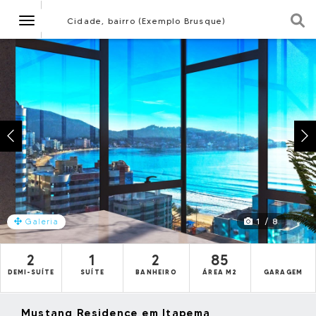
Navegação
Cidade, bairro (Exemplo Brusque)
1 / 8
Galeria
2
1
2
85
DEMI-SUÍTE
SUÍTE
BANHEIRO
ÁREA M2
GARAGEM
Mustang Residence em Itapema