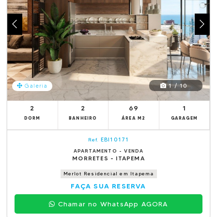
1 / 10
Galeria
2
2
69
1
DORM
BANHEIRO
ÁREA M2
GARAGEM
EBI10171
Ref.
APARTAMENTO - VENDA
MORRETES - ITAPEMA
Merlot Residencial em Itapema
FAÇA SUA RESERVA
Chamar no WhatsApp AGORA