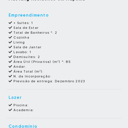
Empreendimento
+ Suítes:
1
Sala de Estar
Total de Banheiros *:
2
Cozinha
Living
Sala de Jantar
Lavabo:
1
Demisuítes:
2
Área Útil (Privativa) (m²) *:
85
Andar:
Área Total (m²):
N. da Incorporação:
Previsão de entrega:
Dezembro 2023
Lazer
Piscina:
Academia:
Condomínio